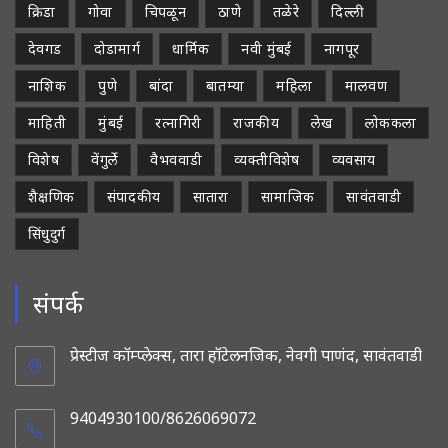
क्रिडा
गोवा
चिपळून
ठाणे
तळेरे
दिल्ली
देवगड
दोडामार्ग
धार्मिक
नवी मुंबई
नागपूर
नाशिक
पुणे
बांदा
बातम्या
महिला
मालवण
माहिती
मुंबई
रत्नागिरी
राजकीय
लेख
लोककला
विशेष
वेंगुर्ले
वैभववाडी
व्यक्तीविशेष
व्यवसाय
शैक्षणिक
संपादकीय
सातारा
सामाजिक
सावंतवाडी
सिंधुदुर्ग
संपर्क
प्रेस्टीज कॉम्प्लेक्स, तारा हॉटेलनजिक, नेवगी पाणंद, सावंतवाडी
9404930100/8626069072