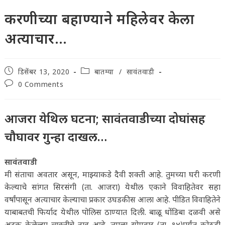
करणीच्या बहाण्याने महिलेवर केला
अत्याचार…
Post
Post
डिसेंबर 13, 2020
बातम्या
/
सावंतवाडी
published:
category:
Post
0 Comments
comments:
आजरा येथिल घटना; सावंतवाडीच्या दोघांसह
चौघावर गुन्हा दाखल…
सावंतवाडी
मी संताचा अवतार असून, माझ्याकडे दैवी शक्ती आहे. तुमच्या घरी करणी
केल्याचे सांगत सिरसंगी (ता. आजरा) येथील एकाने विवाहितेवर सहा
वर्षांपासून अत्याचार केल्याचा प्रकार उघडकीस आला आहे. पीडित विवाहितेने
याबाबतची फिर्याद येथील पोलिस ठाण्यात दिली. बाळू धोंडिबा दळवी असे
अटक केलेल्या व्यक्तीचे नाव आहे. त्याला सोमवार (ता. १४)पर्यंत कोठडी