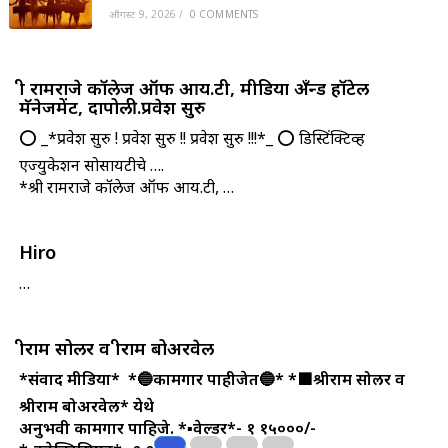
ऑगस्ट 9, 2026
/
0 COMMENTS
श्री रामराजे कॉलेज ऑफ आय.टी, मीडिया अँन्ड हॉटेल
मॅनेजमेंट, दापोली.प्रवेश सुरु
⭕ _*प्रवेश सुरु ! प्रवेश सुरु !! प्रवेश सुरु !!!*_ ⭕ डिस्टिंक्टिव्ह
एज्युकेशन सोसायटीचे ….
*श्री रामराजे कॉलेज ऑफ आय.टी, …
Hiro
…
श्रीराम सोलर व श्रीराम बोअरवेल
*संवाद मीडिया*
*🔵कामगार पाहीजेत🔵*
*🟪श्रीराम सोलर व
श्रीराम बोअरवेल* येथे
अनुभवी कामगार पाहिजे.
*▪️वेल्डर*- १ १५०००/-