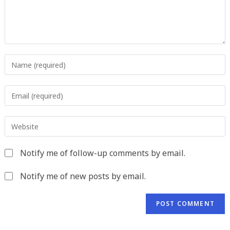
Enter
your
name
Enter
or
your
username
email
to
Enter
address
comment
your
to
website
comment
Notify me of follow-up comments by email.
URL
(optional)
Notify me of new posts by email.