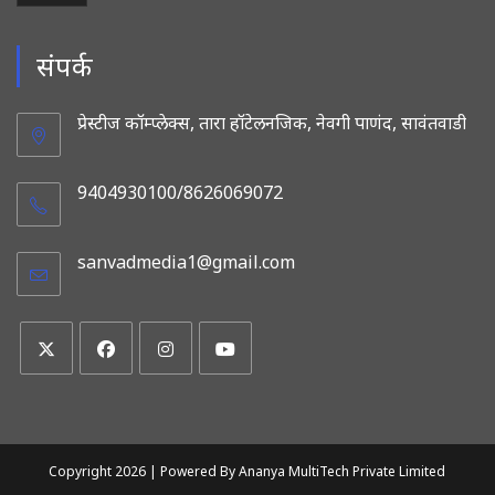
संपर्क
प्रेस्टीज कॉम्प्लेक्स, तारा हॉटेलनजिक, नेवगी पाणंद, सावंतवाडी
9404930100/8626069072
sanvadmedia1@gmail.com
Opens
in
your
application
Opens
Opens
Opens
Opens
in
in
in
in
a
a
a
a
new
new
new
new
Copyright 2026 |
Powered By Ananya MultiTech Private Limited
tab
tab
tab
tab