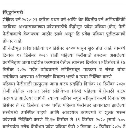
सिंधुदुर्गनगरी
शैक्षणिक वर्ष २०२०-२१ करिता प्रथम वर्ष आणि थेट व्दितीय वर्ष अभियांत्रिकी
पदविका अभ्यासक्रमांच्या प्रवेशासाठीचे केंद्रीभूत प्रवेश प्रक्रिया (कॅप) फेरी
फेरीबाबतचे वेळापत्रक जाहीर झाले असून हि प्रवेश प्रक्रिया पुढीलप्रमाणे
होणार आहे.
ही केंद्रीभूत प्रवेश प्रक्रिया १२ डिसेंबर २०२० पासून सुरु होत आहे. यामध्ये
दिनांक ११ डिसेंबर २०२० रोजी पहिल्या फेरीसाठी उपलब्ध असलेल्या
प्रवर्गनिहाय जागा प्रदर्शित करण्यात येतील. त्यानंतर दिनांक १२ डिसेंबर ते १४
डिसेंबर २०२० पर्यंत उमेदवाराने लॉगीनमधून पाठक्रम व संस्था यांचा
पसंतीक्रम असणारा ऑनलाईन विकल्प भरणे व त्यास निश्चित करणे.
पहिल्या फेरीसाठी तात्पुरत्या जागा वाटप प्रदर्शित दिनांक १६ डिसेंबर २०२०
रोजी होतील. तदनंतर प्रवेश प्रक्रियेच्या (कॅप) पहिल्या फेरीसाठी वाटप
करण्यात आलेल्या जागेची, त्याच्या लॉगिन मधून स्वीकृती करणे दिनांक १७
डिसेंबर ते १८ डिसेंबर. २०२० पर्यंत. पहिल्या फेरीनंतर जागावाटप झालेल्या
संस्थेमध्ये उपस्थित राहणे आणि आवश्यक कागदपत्रे व शुल्क भरून
प्रवेशाची निश्चिती करणे दि.१७ डिसेंबर ते १९ डिसेंबर २०२० (सायं ५.००
वाजेपर्यंत) तसेच केंद्रीभूत प्रवेश प्रक्रिया फेरी २ दिनांक २० डिसेंबर २०२० ते