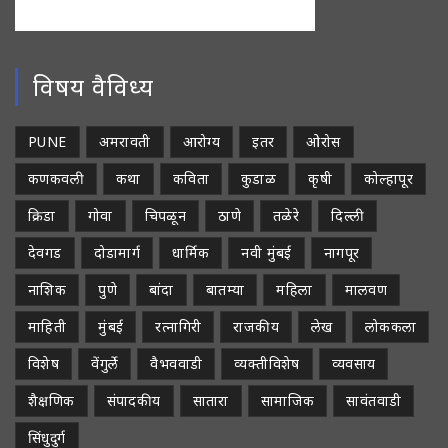
विषय वैविध्य
PUNE
अमरावती
आरोग्य
इतर
ओरोस
कणकवली
कथा
कविता
कुडाळ
कृषी
कोल्हापूर
क्रिडा
गोवा
चिपळून
ठाणे
तळेरे
दिल्ली
देवगड
दोडामार्ग
धार्मिक
नवी मुंबई
नागपूर
नाशिक
पुणे
बांदा
बातम्या
महिला
मालवण
माहिती
मुंबई
रत्नागिरी
राजकीय
लेख
लोककला
विशेष
वेंगुर्ले
वैभववाडी
व्यक्तीविशेष
व्यवसाय
शैक्षणिक
संपादकीय
सातारा
सामाजिक
सावंतवाडी
सिंधुदुर्ग