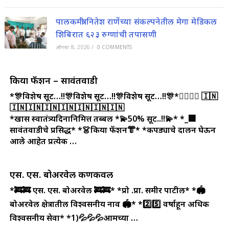
पालकमंत्री नितेश राणेंच्या संकल्पनेतील मेगा मेडिकल
शिबिरात ६२३ रुग्णांची तपासणी
ऑगस्ट 8, 2026
/
0 COMMENTS
किया फॅशन – सावंतवाडी
*🎊विशेष सूट…!!🎊विशेष सूट…!!🎊विशेष सूट…!!🎊*🏃‍♀️🏃‍♂️
🇮🇳
🇮🇳🇮🇳🇮🇳🇮🇳🇮🇳🇮🇳🇮🇳
*खास स्वातंत्र्यदिनानिमित्त तब्बल *💫50% सूट..!!💫*
*_🏢
सावंतवाडीचे प्रसिद्ध*
*👗किया फॅशन👘*
*कपड्याचे दालन घेऊन
आले आहेत प्रत्येक …
एस. एस. बोअरवेल कणकवली
*🚒🚒 एस. एस. बोअरवेल 🚒🚒*
*प्रो .प्रा. समीर पाटील*
*🏟️
बोअरवेल क्षेत्रातील विश्वसनीय नाव 🏟️*
*2️⃣5️⃣ वर्षाहून अधिक
विश्वसनीय सेवा*
*1)💦💦💦आमच्या …