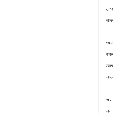
तुळश
जाऊ 
ध्या
उचल
त्या
जाऊ 
जय 
जय 