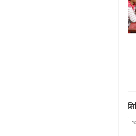
प्र
Co