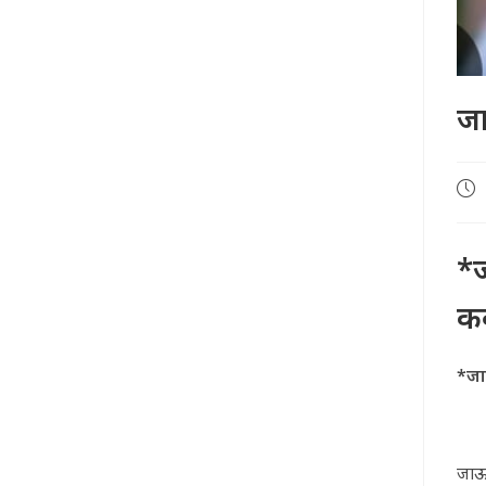
ज
Pos
pub
*ज
कव
*जा
जाऊ 