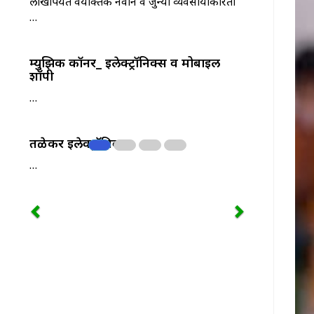
लाखापर्यंत वैयक्तिक नवीन व जुन्या व्यवसायाकरिता
…
म्युझिक कॉर्नर_ इलेक्ट्रॉनिक्स व मोबाईल
शॉपी
…
तळेकर इलेक्ट्रॉनिक्स
…