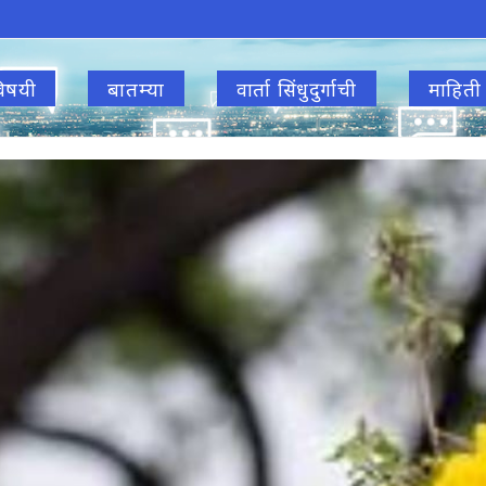
िषयी
बातम्या
वार्ता सिंधुदुर्गाची
माहिती