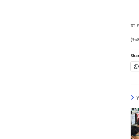
प्रा
(९७
Shar