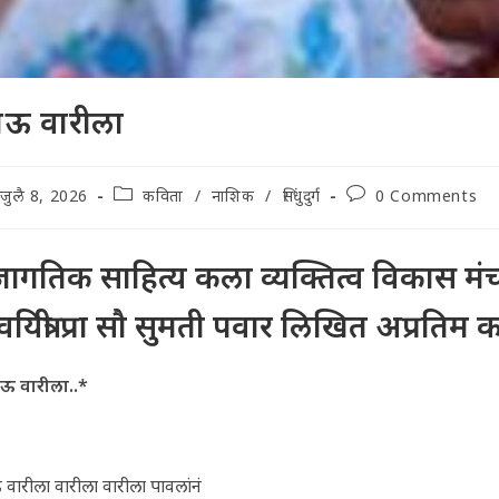
ाऊ वारीला
t
Post
Post
जुलै 8, 2026
कविता
/
नाशिक
/
सिंधुदुर्ग
0 Comments
lished:
category:
comments:
ागतिक साहित्य कला व्यक्तित्व विकास मंचच्
यित्री प्रा सौ सुमती पवार लिखित अप्रतिम 
ऊ वारीला..*
वारीला वारीला वारीला पावलांनं