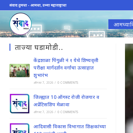
Skip
संवाद तुमचा - आमचा, उभ्या महाराष्ट्राचा
to
content
आमच्याव
ताज्या घडामोडी..
केंद्रशाळा पिंगुळी नं १ येथे शिष्यवृत्ती
परीक्षा मार्गदर्शन वर्गाचा उत्साहात
शुभारंभ
ऑगस्ट 7, 2026
/
0 COMMENTS
जिल्ह्यात 10 ऑगस्ट रोजी रोजगार व
अप्रेंटिसशिप मेळावा
ऑगस्ट 7, 2026
/
0 COMMENTS
आदिवासी विकास विभागात शिक्षकांच्या