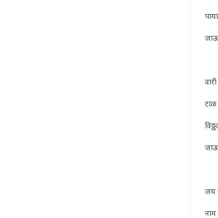
पाया
जाऊ 
वारी
टाळ 
विठ्
जाऊ
जय ज
नाम