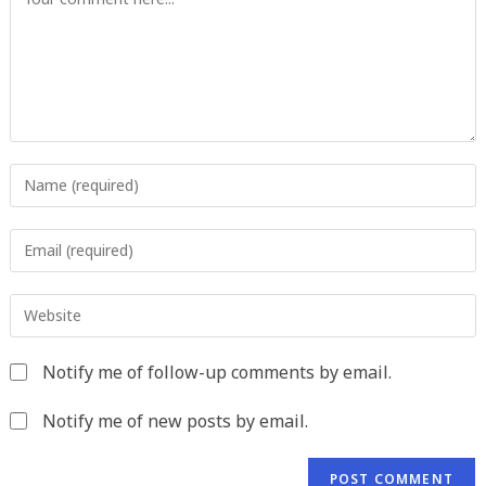
Enter
your
name
Enter
or
your
username
email
to
Enter
address
comment
your
to
website
comment
Notify me of follow-up comments by email.
URL
(optional)
Notify me of new posts by email.