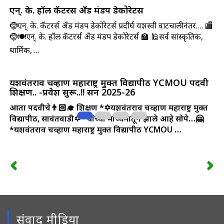
एन्. के. हॉल कॅटरर्स अँड मंडप डेकोरेटर्स
🤶एन्. के. कॅटरर्स अँड मंडप डेकोरेटर्स प्रदीर्घ यशस्वी वाटचालीनंतर…. 🏬
🤶🍽️एन्. के. हॉल कॅटरर्स अँड मंडप डेकोरेटर्स 🏫 🕌सर्व सांस्कृतिक,
धार्मिक, …
यशवंतराव चव्हाण महाराष्ट्र मुक्त विद्यापीठ YCMOU पदवी
शिक्षण.. -प्रवेश सुरू..!! सन 2025-26
आता पदवीचे👨🏻‍🎓 शिक्षण *✡️यशवंतराव चव्हाण महाराष्ट्र मुक्त
विद्यापीठ, सावंतवाडी✡️* यांच्या माध्यमातून झाले आहे सोपे…🤗
*यशवंतराव चव्हाण महाराष्ट्र मुक्त विद्यापीठ YCMOU …
संवाद मीडिया