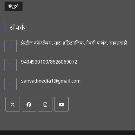
सिंधुदुर्ग
संपर्क
प्रेस्टीज कॉम्प्लेक्स, तारा हॉटेलनजिक, नेवगी पाणंद, सावंतवाडी
9404930100/8626069072
sanvadmedia1@gmail.com
Opens
in
your
application
Opens
Opens
Opens
Opens
in
in
in
in
a
a
a
a
new
new
new
new