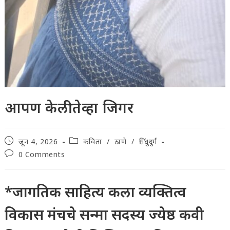
आपण केली तेव्हा जिगर
Post
Post
जून 4, 2026
कविता
/
ठाणे
/
सिंधुदुर्ग
published:
category:
Post
0 Comments
comments:
*जागतिक साहित्य कला व्यक्तित्व
विकास मंचचे सन्मा सदस्य ज्येष्ठ कवी