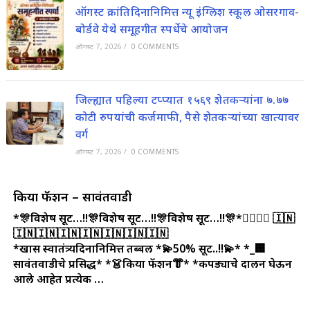
ऑगस्ट क्रांतिदिनानिमित्त न्यू इंग्लिश स्कूल ओसरगाव-
बोर्डवे येथे समूहगीत स्पर्धेचे आयोजन
ऑगस्ट 7, 2026
/
0 COMMENTS
जिल्ह्यात पहिल्या टप्प्यात १५६९ शेतकऱ्यांना ७.७७
कोटी रुपयांची कर्जमाफी, पैसे शेतकऱ्यांच्या खात्यावर
वर्ग
ऑगस्ट 7, 2026
/
0 COMMENTS
किया फॅशन – सावंतवाडी
*🎊विशेष सूट…!!🎊विशेष सूट…!!🎊विशेष सूट…!!🎊*🏃‍♀️🏃‍♂️
🇮🇳
🇮🇳🇮🇳🇮🇳🇮🇳🇮🇳🇮🇳🇮🇳
*खास स्वातंत्र्यदिनानिमित्त तब्बल *💫50% सूट..!!💫*
*_🏢
सावंतवाडीचे प्रसिद्ध*
*👗किया फॅशन👘*
*कपड्याचे दालन घेऊन
आले आहेत प्रत्येक …