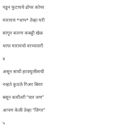
पडून फुटायचे ढोपर कोपर
मारायचं *थाप* तेव्हा घरी
सांगून कारण कबड्डी खेळ
थापा मारायचो वरच्यावरी
४
असून साधी हरक्युलीसची
नव्हते कुठले गिअर बियर
बसून कधीतरी “चार जण”
आपण केली तेव्हा “जिगर”
५