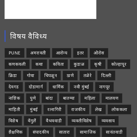
विषय वैविध्य
PUNE
अमरावती
आरोग्य
इतर
ओरोस
कणकवली
कथा
कविता
कुडाळ
कृषी
कोल्हापूर
क्रिडा
गोवा
चिपळून
ठाणे
तळेरे
दिल्ली
देवगड
दोडामार्ग
धार्मिक
नवी मुंबई
नागपूर
नाशिक
पुणे
बांदा
बातम्या
महिला
मालवण
माहिती
मुंबई
रत्नागिरी
राजकीय
लेख
लोककला
विशेष
वेंगुर्ले
वैभववाडी
व्यक्तीविशेष
व्यवसाय
शैक्षणिक
संपादकीय
सातारा
सामाजिक
सावंतवाडी