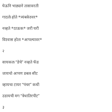
घेऊनि भाड्याने तासावरती
गाठले होते *त्र्यंबकेश्वर*
नव्हते *ठाऊक* जरी घरी
विश्वास होता *आपल्यावर*
२
सायकल “डेचे” नव्हते फॅड
जायचो आपण डबल सीट
व्हायचा टायर “पंचर” कधी
उडायची मग “त्रेधातिरपीट”
३