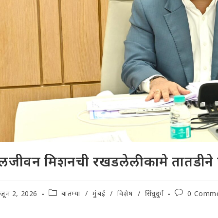
जीवन मिशनची रखडलेली कामे तातडीने प
t
Post
Post
जून 2, 2026
बातम्या
/
मुंबई
/
विशेष
/
सिंधुदुर्ग
0 Comm
lished:
category:
comments: