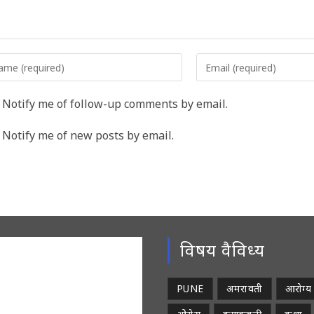
er
Enter
r
your
me
email
Notify me of follow-up comments by email.
address
rname
to
Notify me of new posts by email.
comment
ment
विषय वैविध्य
PUNE
अमरावती
आरोग्य