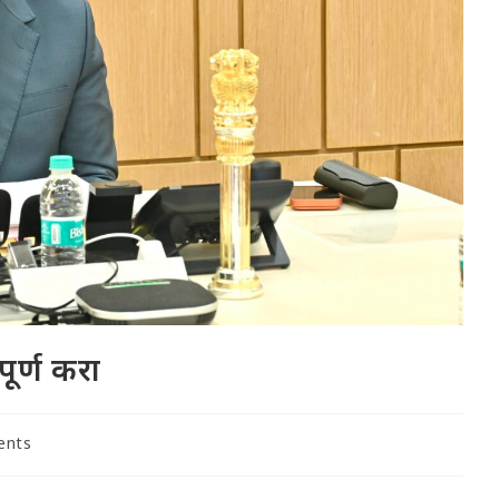
ूर्ण करा
ents