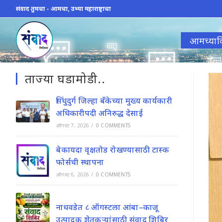
Skip
संवाद तुमचा - आमचा, उभ्या महाराष्ट्राचा
to
content
आमच्याव
ताज्या घडामोडी..
सिंधुदुर्ग जिल्हा बँकेच्या मुख्य कार्यकारी
अधिकारीपदी अनिरुद्ध देसाई
ऑगस्ट 7, 2026
/
0 COMMENTS
बेकायदा वृक्षतोड रोखण्यासाठी टास्क
फोर्सची स्थापना
ऑगस्ट 6, 2026
/
0 COMMENTS
नाधवडेत ८ ऑगस्टला आंबा–काजू
उत्पादक शेतकऱ्यांसाठी संवाद शिबिर