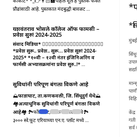
कोकाटे* *_👉👨🏻‍🏫पहिले मूल हे पुस्तक फक्त
*प
प्रौढांसाठी आहे. पुस्तकात मंदबुद्धी बावळट …
*स
यशवंतराव भोसले कॉलेज ऑफ फार्मसी –
प्रवेश सुरु! 2024-2025
मुंबई
संवाद मिडिया*
🤵‍♀🤵‍♂👩‍⚖️🧑‍⚖️🤵‍♀🤵‍♂👩‍⚖️🧑‍⚖️🤵‍♀🤵‍♂
*प्रवेश सुरू.. प्रवेश.. सुरू… प्रवेश सुरु! 2024-
सिं
2025*
*१०वी – १२वी नंतर इंजिनिअरिंग व
उपाय
फार्मसी अभ्यासक्रमांना प्रवेश सुरु..!*
…
सद्य
मान्
सुविधांनी परिपूर्ण बंगला विकणे आहे
पाणी
⛰️
फोंडाघाट, ता.कणकवली, जि. सिंधुदुर्ग येथे
⛰️
विहि
🏘️
अत्याधुनिक सुविधांनी परिपूर्ण बंगला विकणे
आहे
🏘️ 🏞️फोंडाघाट, ता.कणकवली येथे🏞️
केंद
गती 
३००० स्वे.फूट एरियाच्या एन.ए. प्लॉट मध्ये …
सर्व