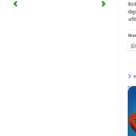
बैठक
खेबु
अधिक
Shar