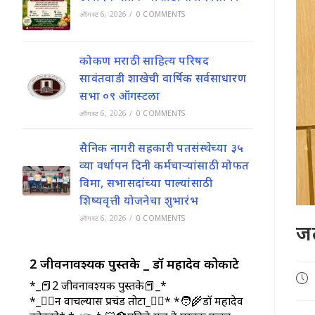
ऑगस्ट 6, 2026
/
0 COMMENTS
कोकण मराठी साहित्य परिषद
सावंतवाडी शाखेची वार्षिक सर्वसाधारण
सभा ०९ ऑगस्टला
ऑगस्ट 6, 2026
/
0 COMMENTS
सैनिक नागरी सहकारी पतसंस्थेच्या ३५
व्या वर्धापन दिनी कर्मचाऱ्यांसाठी मोफत
विमा, सभासदांच्या पाल्यांसाठी
शिष्यवृत्ती योजनेचा शुभारंभ
ऑगस्ट 6, 2026
/
0 COMMENTS
जल
2 जीवनावश्यक पुस्तके _ डॉ महादेव कोकाटे
Pos
*_📕2 जीवनावश्यक पुस्तके📕_*
pub
*_🤷‍♀️न वाचल्यास प्रचंड तोटा_🤷‍♂️* *🧑‍🌾डॉ महादेव