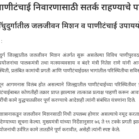
ाणीटंचाई निवारणासाठी सतर्क राहण्याचे पालक
िंधुदुर्गातील जलजीवन मिशन व पाणीटंचाई उपायय
 :
धुदुर्ग जिल्ह्यातील जलजीवन मिशन अंतर्गत सुरू असलेल्या विविध पाणीपुर
योजनांचा पालकमंत्री तथा मत्स्यव्यवसाय व बंदरे मंत्री नितेश राणे यांनी 
स्थिती, प्रलंबित कामांची प्रगती आणि पाणीटंचाईग्रस्त भागांतील परिस्थितीचा स
सून आगमनास विलंब होत असल्याने जिल्ह्यातील पाणीटंचाईच्या परिस्थितीवर प्रश
टंचाईबाबत कोणतीही तक्रार प्राप्त झाल्यास तात्काळ प्रत्यक्ष पाहणी करून आ
रींची कामे युद्धपातळीवर पूर्ण करण्याचे आदेशही त्यांनी संबंधित यंत्रणांना दिले.
्र शासनाकडून जलजीवन मिशनसाठी निधी उपलब्ध होणार असल्याचे नमूद करताना पा
देण्याच्या सूचना केल्या. मुख्यमंत्री यांच्या निर्देशानुसार ७६ ते ९९ टक्के प्रग
 योजनांची उर्वरित कामे तातडीने पूर्ण करावीत, असेही त्यांनी स्पष्ट केले.