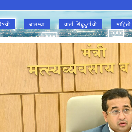
िषयी
बातम्या
वार्ता सिंधुदुर्गाची
माहिती