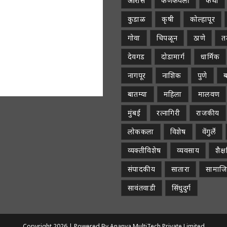
ओरोस
कणकवली
कथा
कुडाळ
कृषी
कोल्हापूर
गोवा
चिपळून
ठाणे
तळ
देवगड
दोडामार्ग
धार्मिक
नागपूर
नाशिक
पुणे
ब
बातम्या
महिला
मालवण
मुंबई
रत्नागिरी
राजकीय
लोककला
विशेष
वेंगुर्ले
व्यक्तीविशेष
व्यवसाय
शैक
संपादकीय
सातारा
सामाज
सावंतवाडी
सिंधुदुर्ग
Copyright 2026 |
Powered By Ananya MultiTech Private Limited