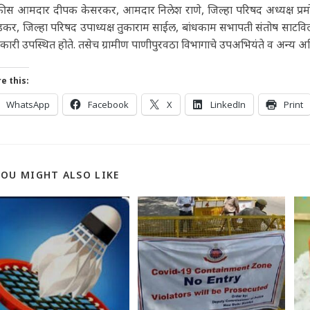
ीस आमदार दीपक केसरकर, आमदार निलेश राणे, जिल्हा परिषद अध्यक्ष प्रमोद क
डकर, जिल्हा परिषद उपाध्यक्ष तुकाराम साईल, बांधकाम सभापती संतोष साटविलक
ारी उपस्थित होते. तसेच ग्रामीण पाणीपुरवठा विभागाचे उपअभियंते व अन्य अधिक
e this:
WhatsApp
Facebook
X
LinkedIn
Print
YOU MIGHT ALSO LIKE