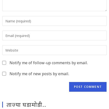
Enter
your
name
Enter
or
your
username
email
to
Enter
address
comment
your
to
website
comment
Notify me of follow-up comments by email.
URL
(optional)
Notify me of new posts by email.
ताज्या घडामोडी..