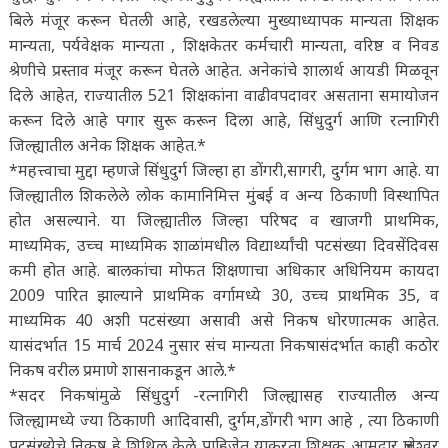
बिले मंजूर करून घेतली आहे, रखडलेल्या मुख्याध्यापक मान्यता शिक्षक
मान्यता, पर्यवेक्षक मान्यता , शिक्षकेतर कर्मचारी मान्यता, वरिष्ठ व निवड
श्रेणीचे प्रस्ताव मंजूर करून घेतले आहेत. अनेकांचे शालार्थ आयडी मिळवून
दिले आहेत, राज्यातील 521 शिक्षकांना वाढीवपदावर असताना समायोजन
करून दिले आहे पगार सुरू करून दिला आहे, सिंधुदुर्ग आणि रत्नागिरी
जिल्ह्यातील अनेक शिक्षक आहेत.*
*महत्त्वाचा मुद्दा म्हणजे सिंधुदुर्ग जिल्हा हा डोंगरी,सागरी, दुर्गम भाग आहे. या
जिल्ह्यातील शिकलेले लोक कामानिमित्त मुंबई व अन्य ठिकाणी विस्थापित
होत असल्याने. या जिल्ह्यातील जिल्हा परिषद व खाजगी प्राथमिक,
माध्यमिक, उच्च माध्यमिक शाळांमधील विद्यार्थ्यांची पटसंख्या दिवसेंदिवस
कमी होत आहे. बालकांचा मोफत शिक्षणाचा अधिकार अधिनियम कायदा
2009 पारित झाल्याने प्राथमिक वर्गामध्ये 30, उच्च प्राथमिक 35, व
माध्यमिक 40 अशी पटसंख्या असावी असे निकष धोरणात्मक आहेत.
यासंदर्भात 15 मार्च 2024 नुसार संच मान्यता निकषासंदर्भात काही कठोर
निकष वरील प्रमाणे शासनाकडून आले.*
*सदर निकषांमुळे सिंधुदुर्ग -रत्नागिरी जिल्ह्यासह राज्यातील अन्य
जिल्ह्यामध्ये ज्या ठिकाणी आदिवासी, दुर्गम,डोंगरी भाग आहे , त्या ठिकाणी
पटसंख्येचे निकष हे शिथिल केले पाहिजेत याकरता शिक्षक आमदार ज्ञानेश्वर