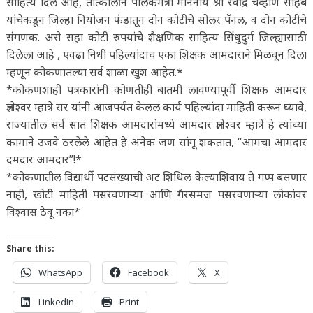
साहित्य दिले आहे, तात्कालीन पालकमंत्री माननीय श्री रवींद्र चव्हाण साहेब
यांचेकडून जिल्हा नियोजन फंडातून दोन कोटीचे सोलर पॅनल, व दोन कोटीचे
संगणक. असे सहा कोटी रुपयांचे शैक्षणिक साहित्य सिंधुदुर्ग जिल्ह्यासाठी
दिलेला आहे , एवढा निधी पहिल्यांदाच एका शिक्षक आमदाराने मिळवून दिला
म्हणून कोकणातल्या सर्व शाळा खुश आहेत.*
*कोकणशाही पत्रकारांनी कोणतीही बातमी लावण्यापूर्वी शिक्षक आमदार
ज्ञानेश्वर म्हात्रे सर यांनी आजपर्यंत केलल कार्य पहिल्यांदा माहिती करून घ्यावे,
राज्यातील सर्व सात शिक्षक आमदारांमध्ये आमदार ज्ञानेश्वर म्हात्रे हे त्यांच्या
कामाने उजवे ठरलेले आहेत हे अनेक जण सांगू शकतात, “आमचा आमदार
दमदार आमदार”!*
*कोकणातील विद्यार्थी पटसंख्याची अट शिथिल केल्याशिवाय ते गप्प बसणार
नाही, खोटी माहिती पसरवणाऱ्या आणि गैरसमज पसरवणाऱ्या लोकांवर
विश्वास ठेवू नका*
Share this:
WhatsApp
Facebook
X
LinkedIn
Print