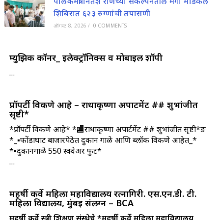
पालकमंत्री नितेश राणेंच्या संकल्पनेतील मेगा मेडिकल
शिबिरात ६२३ रुग्णांची तपासणी
ऑगस्ट 8, 2026
/
0 COMMENTS
म्युझिक कॉर्नर_ इलेक्ट्रॉनिक्स व मोबाईल शॉपी
…
प्रॉपर्टी विकणे आहे – राधाकृष्णा अपार्टमेंट ## शुभांजीत
सृष्टी*
*प्रॉपर्टी विकणे आहे* *🏬राधाकृष्णा अपार्टमेंट ## शुभांजीत सृष्टी*ङ
*_▪️फोंडाघाट बाजारपेठेत दुकान गाळे आणि ब्लॉक विकणे आहेत_*
*▪️दुकानगाळे 550 स्क्वेअर फुट*
…
महर्षी कर्वे महिला महाविद्यालय रत्नागिरी. एस.एन.डी. टी.
महिला विद्यालय, मुंबई संलग्न – BCA
महर्षी कर्वे स्त्री शिक्षण संस्थेचे
*महर्षी कर्वे महिला महाविद्यालय