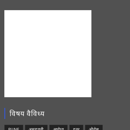
विषय वैविध्य
PUNE
अमरावती
आरोग्य
इतर
ओरोस