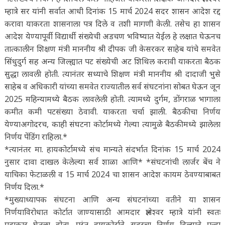
म्हात्रे सर यांनी सर्वात आधी दिनांक 15 मार्च 2024 सदर शासन आदेश रद्द
करावा याकरता शासनाला पत्र दिले व तशी मागणी केली. तसेच हा शासन
आदेश येण्यापूर्वी विद्यार्थी संख्येची अडचण भविष्यात येईल हे लक्षात घेऊनच
तात्कालीन शिक्षण मंत्री माननीय श्री दीपक जी केसरकर साहेब यांचे समवेत
सिंधुदुर्ग सह अन्य जिल्ह्यात पट संख्येची अट शिथिल करावी याकरता बैठक
सुद्धा लावली होती. त्यानंतर सध्याचे शिक्षण मंत्री माननीय श्री दादाजी भुसे
साहेब व अधिकारी यांच्या समवेत राज्यातील सर्व संघटनांना सोबत घेऊन जून
2025 महिन्यामध्ये बैठक लावलेली होती. त्यामध्ये दुर्गम, डोंगराळ भागाला
कमीत कमी पटसंख्या ठेवावी. याकरता चर्चा झाली. बैठकीचा निर्णय
येण्याअगोदरच, काही संघटना कोर्टामध्ये गेल्या त्यामुळे बैठकीमध्ये झालेला
निर्णय पेंडिंग राहिला.*
*त्यानंतर मा. हायकोर्टामध्ये संच मान्यते संदर्भात दिनांक 15 मार्च 2024
नुसार दावा दाखल केलेल्या सर्व शाळा आणि* *संघटनांची लार्जर बेंच ने
याचिका फेटाळली व 15 मार्च 2024 चा शासन आदेश कायम ठेवण्याबाबत
निर्णय दिला.*
*मुख्याध्यापक संघटना आणि अन्य संघटनांच्या वतीने या शासन
निर्णयाविरोधात कोर्टात जाण्यासाठी आमदार ज्ञानेश्वर म्हात्रे यांनी स्वतः
पुढाकार घेतला होता. परंतु हायकोर्टाने सदरचा निर्णय दिल्याने पुन्हा