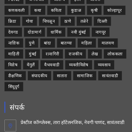
कणकवली
कथा
कविता
कुडाळ
कृषी
कोल्हापूर
क्रिडा
गोवा
चिपळून
ठाणे
तळेरे
दिल्ली
देवगड
दोडामार्ग
धार्मिक
नवी मुंबई
नागपूर
नाशिक
पुणे
बांदा
बातम्या
महिला
मालवण
माहिती
मुंबई
रत्नागिरी
राजकीय
लेख
लोककला
विशेष
वेंगुर्ले
वैभववाडी
व्यक्तीविशेष
व्यवसाय
शैक्षणिक
संपादकीय
सातारा
सामाजिक
सावंतवाडी
सिंधुदुर्ग
संपर्क
प्रेस्टीज कॉम्प्लेक्स, तारा हॉटेलनजिक, नेवगी पाणंद, सावंतवाडी