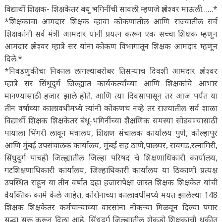
विद्यार्थी शिक्षक- शिक्षकेतर बंधू भगिनींची सावली म्हणजे ज्ञानेश्वर माऊली……*
*शिक्षकांचा आमदार शिक्षक व्हावा कोकणातील आणि राज्यातील सर्व
शिक्षकांनी सर्व मंत्री आमदार यांनी प्रयत्न करून एक सच्चा शिक्षक म्हणून
आमदार ज्ञानेश्वर म्हात्रे सर यांना कोकण विभागातून शिक्षक आमदार म्हणून
दिले.*
*निवडणुकीचा निकाल लागल्याबरोबर तिसऱ्याच दिवशी आमदार ज्ञानेश्वर
म्हात्रे सर सिंधुदुर्ग जिल्ह्यात कार्यकर्त्यांच्या आणि शिक्षकांचे आभार
मानण्यासाठी हजार झाले होते. आणि त्या दिवसापासून तर आज पर्यंत या
तीन वर्षाच्या कालावधीमध्ये त्यांनी कोकणच नव्हे तर राज्यातील सर्व शाळा
विद्यार्थी शिक्षक शिक्षकेतर बंधू-भगिनींच्या शैक्षणिक समस्या सोडवण्यासाठी
पायाला भिंगरी लावून मंत्रालय, शिक्षण संचालक कार्यालय पुणे, कोल्हापूर
आणि मुंबई उपसंचालक कार्यालय, मुंबई सह ठाणे,पालघर, रायगड,रत्नागिरी,
सिंधुदुर्ग पाचही जिल्ह्यातील जिल्हा परिषद चे शिक्षणाधिकारी कार्यालय,
गटशिक्षणाधिकारी कार्यालय, जिल्हाधिकारी कार्यालय या ठिकाणी प्रत्यक्ष
उपस्थित राहून या तीन वर्षात दहा हजारापेक्षा जास्त शिक्षक शिक्षकेत यांची
वैयक्तिक कामे केले आहेत, कोरोनाच्या कालावधीमध्ये मयत झालेल्या 148
शिक्षक शिक्षकेतर कर्मचाऱ्यांच्या वारसांना नोकऱ्या मिळवून दिल्या पगार
सुद्धा सुरू करून दिला आहे. सिंधुदुर्ग जिल्ह्यातील शेकडो शिक्षकांची थकीत