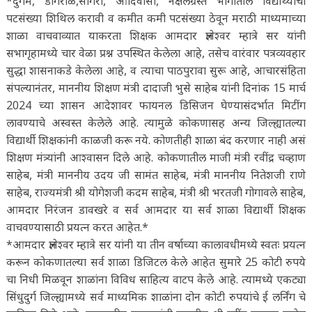
*दुर्गम, डोंगराळ,सागरी, आदिवासी, नक्षलग्रस्त भागातील विद्यार्थ्यांची
पटसंख्या शिथिल करावी व कमीत कमी पटसंख्या ठेवून मराठी माध्यमाच्या
शाळा वाचवाव्यात याकरता शिक्षक आमदार ज्ञानेश्वर म्हात्रे सर यांनी
सभागृहामध्ये चार वेळा प्रश्न उपस्थित केलेला आहे, तसेच वारंवार पत्रव्यवहार
सुद्धा शासनाकडे केलेला आहे, व त्याचा पाठपुरावा सुरू आहे, आचारसंहिता
संपल्यानंतर, माननीय शिक्षण मंत्री दादाजी भुसे साहेब यांनी दिनांक 15 मार्च
2024 च्या शासन आदेशावर फायनल डिसिजन घेण्यासंदर्भात मिटींग
लावण्याचे अस्वस्त केलेले आहे. त्यामुळे कोकणासह अन्य जिल्ह्यातल्या
विद्यार्थी शिक्षकांनी काळजी करू नये. कोणतीही शाळा बंद करणार नाही असं
शिक्षण मंत्र्यांनी आश्वासन दिले आहे. कोकणातील माजी मंत्री रवींद्र चव्हाण
साहेब, मंत्री माननीय उदय जी सामंत साहेब, मंत्री माननीय नितेशजी राणे
साहेब, राज्यमंत्री श्री योगेशजी कदम साहेब, मंत्री श्री भरतजी गोगावले साहेब,
आमदार निरंजन डावखरे व सर्व आमदार या सर्व शाळा विद्यार्थी शिक्षक
वाचवण्यासाठी प्रयत्न करत आहेत.*
*आमदार ज्ञानेश्वर म्हात्रे सर यांनी या तीन वर्षाच्या कालावधीमध्ये स्वतः प्रयत्न
करून कोकणातल्या सर्व शाळा डिजिटल केले आहेत सुमारे 25 कोटी रुपये
चा निधी मिळवून शाळांना विविध साहित्य वाटप केले आहे. त्यामध्ये एकट्या
सिंधुदुर्ग जिल्ह्यामध्ये सर्व माध्यमिक शाळांना दोन कोटी रुपयांचे ई लर्निंग चे