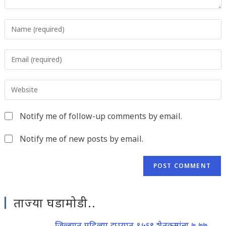
Enter
your
name
Enter
or
your
username
email
to
Enter
address
comment
your
to
website
comment
Notify me of follow-up comments by email.
URL
(optional)
Notify me of new posts by email.
ताज्या घडामोडी..
जिल्ह्यात पहिल्या टप्प्यात १५६९ शेतकऱ्यांना ७.७७