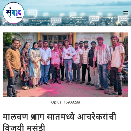
Skip
to
content
Oplus_16908288
मालवण प्रभाग सातमध्ये आचरेकरांची
विजयी मुसंडी