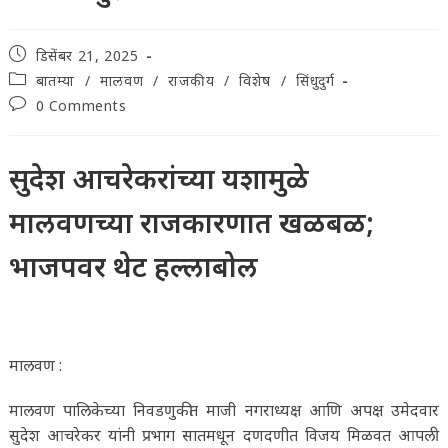
Post
डिसेंबर 21, 2025
published:
Post
बातम्या
/
मालवण
/
राजकीय
/
विशेष
/
सिंधुदुर्ग
category:
Post
0 Comments
comments:
सुदेश आचरेकरांच्या यशामुळे
मालवणच्या राजकारणात खळबळ;
भाजपवर थेट हल्लाबोल
मालवण :
मालवण पालिकेच्या निवडणुकीत माजी नगराध्यक्ष आणि अपक्ष उमेदवार
सुदेश आचरेकर यांनी प्रभाग सातमधून दणदणीत विजय मिळवत आपली