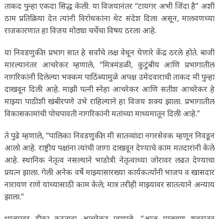
ताकद पुन्हा एकदा सिद्ध केली. या विजयानंतर “टायगर अभी जिंदा है” अशी
ठाम प्रतिक्रिया देत त्यांनी विरोधकांना थेट संदेश दिला असून, मालवणच्या
राजकारणात हा विजय मोठ्या चर्चेचा विषय ठरला आहे.
या निवडणुकीत प्रभाग सात हे सर्वांचे लक्ष वेधून घेणारे केंद्र ठरले होते. बाजी
मारल्यानंतर आचरेकर म्हणाले, “मित्रमंडळी, कुटुंबीय आणि प्रभागातील
नागरिकांनी दिलेल्या भक्कम पाठिंब्यामुळे अपक्ष उमेदवाराची ताकद मी पुन्हा
दाखवून दिली आहे. माझी पत्नी स्नेहा आचरेकर आणि सतीश आचरेकर हे
माझ्या पाठीशी खंबीरपणे उभे राहिल्याने हा विजय शक्य झाला. प्रभागातील
विकासकामांची पोचपावती नागरिकांनी मतांच्या माध्यमातून दिली आहे.”
ते पुढे म्हणाले, “पालिका निवडणुकीत मी सातव्यांदा नगरसेवक म्हणून निवडून
आलो आहे. राष्ट्रीय पक्षांना त्यांची जागा दाखवून देण्याचे काम मतदारांनी केले
आहे. स्थानिक नेतृत्व नसल्याने भाडोत्री नेतृत्वाच्या जोरावर लढत देण्याचा
प्रयत्न झाला. गेली अनेक वर्षे माझ्यासारख्या कार्यकर्त्यांनी भाजप व खासदार
नारायण राणे यांच्यासाठी काम केले; मात्र तरीही माझ्यावर सातत्याने अन्याय
झाला.”
भाजपवर टीका करताना आचरेकर म्हणाले, “आज मालवण शहरातून