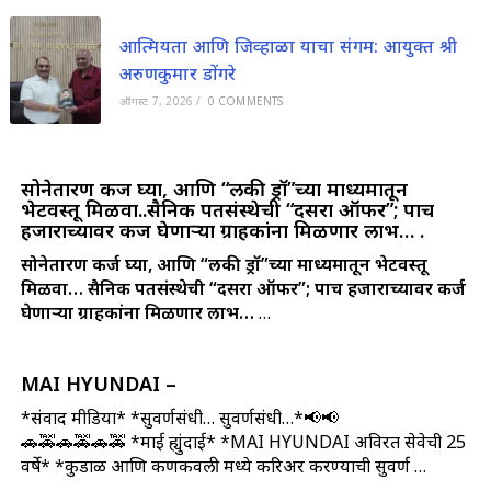
आत्मियता आणि जिव्हाळा याचा संगम: आयुक्त श्री
अरुणकुमार डोंगरे
ऑगस्ट 7, 2026
/
0 COMMENTS
सोनेतारण कर्ज घ्या, आणि “लकी ड्रॉ”च्या माध्यमातून
भेटवस्तू मिळवा..सैनिक पतसंस्थेची “दसरा ऑफर”; पाच
हजाराच्यावर कर्ज घेणार्‍या ग्राहकांना मिळणार लाभ… .
सोनेतारण कर्ज घ्या, आणि “लकी ड्रॉ”च्या माध्यमातून भेटवस्तू
मिळवा…
सैनिक पतसंस्थेची “दसरा ऑफर”; पाच हजाराच्यावर कर्ज
घेणार्‍या ग्राहकांना मिळणार लाभ…
…
MAI HYUNDAI –
*संवाद मीडिया* *सुवर्णसंधी… सुवर्णसंधी…*📢📢
🚗🚕🚗🚕🚗🚕 *माई ह्युंदाई* *MAI HYUNDAI अविरत सेवेची 25
वर्षे* *कुडाळ आणि कणकवली मध्ये करिअर करण्याची सुवर्ण …