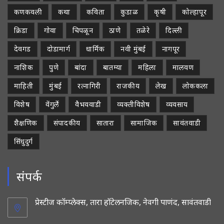
कणकवली
कथा
कविता
कुडाळ
कृषी
कोल्हापूर
क्रिडा
गोवा
चिपळून
ठाणे
तळेरे
दिल्ली
देवगड
दोडामार्ग
धार्मिक
नवी मुंबई
नागपूर
नाशिक
पुणे
बांदा
बातम्या
महिला
मालवण
माहिती
मुंबई
रत्नागिरी
राजकीय
लेख
लोककला
विशेष
वेंगुर्ले
वैभववाडी
व्यक्तीविशेष
व्यवसाय
शैक्षणिक
संपादकीय
सातारा
सामाजिक
सावंतवाडी
सिंधुदुर्ग
संपर्क
प्रेस्टीज कॉम्प्लेक्स, तारा हॉटेलनजिक, नेवगी पाणंद, सावंतवाडी