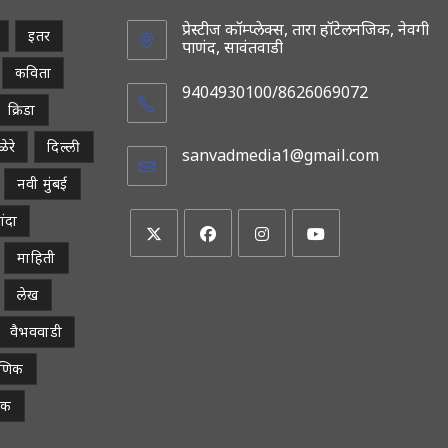
प्रेस्टीज कॉम्प्लेक्स, तारा हॉटेलनजिक, नेवगी
इतर
पाणंद, सावंतवाडी
कविता
9404930100/8626069072
क्रिडा
ेरे
दिल्ली
sanvadmedia1@gmail.com
Opens
in
नवी मुंबई
your
applicatio
ांदा
माहिती
Opens
Opens
Opens
Opens
in
in
in
in
लेख
a
a
a
a
वैभववाडी
new
new
new
new
tab
tab
tab
tab
्षणिक
िक