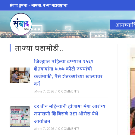
Skip
संवाद तुमचा - आमचा, उभ्या महाराष्ट्राचा
to
content
आमच्याव
ताज्या घडामोडी..
जिल्ह्यात पहिल्या टप्प्यात १५६९
शेतकऱ्यांना ७.७७ कोटी रुपयांची
कर्जमाफी, पैसे शेतकऱ्यांच्या खात्यावर
वर्ग
ऑगस्ट 7, 2026
/
0 COMMENTS
दर तीन महिन्यांनी होणाऱ्या मेगा आरोग्य
तपासणी शिबिराचे उद्या ओरोस येथे
आयोजन
ऑगस्ट 7, 2026
/
0 COMMENTS