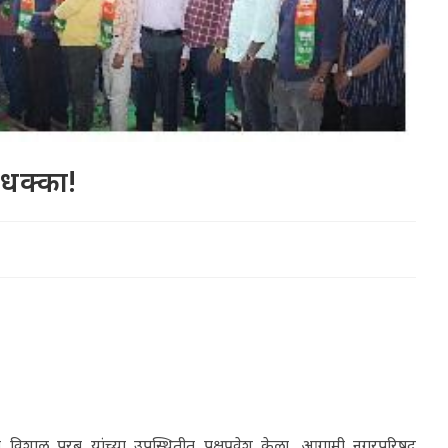
 धक्का!
िशाल परब यांच्या उपस्थितीत पक्षप्रवेश केला. आगामी नगरपरिषद