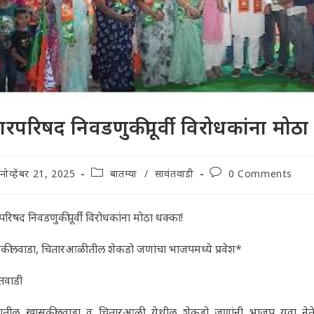
रपरिषद निवडणुकीपूर्वी विरोधकांना मोठा
t
Post
Post
नोव्हेंबर 21, 2025
बातम्या
/
सावंतवाडी
0 Comments
lished:
category:
comments:
रिषद निवडणुकीपूर्वी विरोधकांना मोठा धक्का!
कीलवाडा, चितारआळीतील शेकडो जणांचा भाजपमध्ये प्रवेश*
तवाडी
ातील खासकीलवाडा व चितारआळी येथील शेकडो जणांनी भाजप युवा नेते व