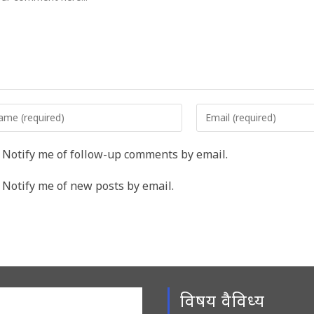
er
Enter
r
your
me
email
Notify me of follow-up comments by email.
address
rname
to
Notify me of new posts by email.
comment
ment
विषय वैविध्य