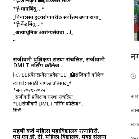
*🩺शनिकृपा🏥हार्टकेअर सेंटर*
*🩺मानबिंदू …*
_विनाशस्त्र हृदयरोगावरील सर्वोत्तम उपचारांचा_
*🩺केंद्रबिंदू …*
_अत्याधुनिक आरोग्यसेवेचा …!_
…
नग
संजीवनी प्रशिक्षण संस्था संचलित, संजीवनी
DMLT नर्सिंग काॅलेज
ĺ 👉👩‍⚕️प्रवेश!!प्रवेश!!प्रवेश!!👩‍⚕️ _🏥संजिवनी काॅलेज
Pos
pub
ला प्रवेशासाठी चांगला प्रतिसाद_*
*सन २०२१-२०२२
नगरप
_संजीवनी प्रशिक्षण संस्था संचलित_
*👩‍⚕️संजीवनी DMLT नर्सिंग काॅलेज* ,
खास
सिटी …
सावं
महर्षी कर्वे महिला महाविद्यालय रत्नागिरी.
एस.एन.डी. टी. महिला विद्यालय, मुंबई संलग्न
शहर