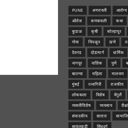
PUNE
अमरावती
आरोग्य
ओरोस
कणकवली
कथा
कुडाळ
कृषी
कोल्हापूर
गोवा
चिपळून
ठाणे
तळ
देवगड
दोडामार्ग
धार्मिक
नागपूर
नाशिक
पुणे
ब
बातम्या
महिला
मालवण
मुंबई
रत्नागिरी
राजकीय
लोककला
विशेष
वेंगुर्ले
व्यक्तीविशेष
व्यवसाय
शैक
संपादकीय
सातारा
सामाज
सावंतवाडी
सिंधुदुर्ग