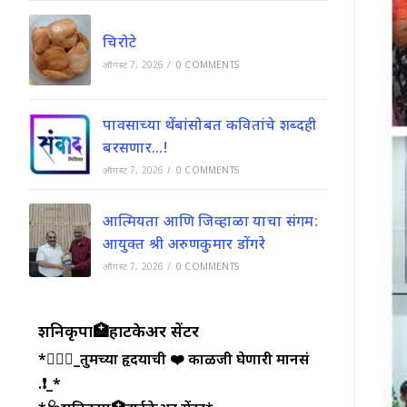
चिरोटे
ऑगस्ट 7, 2026
/
0 COMMENTS
पावसाच्या थेंबांसोबत कवितांचे शब्दही
बरसणार…!
ऑगस्ट 7, 2026
/
0 COMMENTS
आत्मियता आणि जिव्हाळा याचा संगम:
आयुक्त श्री अरुणकुमार डोंगरे
ऑगस्ट 7, 2026
/
0 COMMENTS
शनिकृपा🏥हार्टकेअर सेंटर
*💁🏻‍♂️_तुमच्या हृदयाची ❤️ काळजी घेणारी मानसं
.❗_*