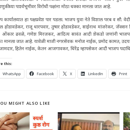
णुकीच्या पार्श्वभूमीवर विरोधी पक्षांना मोठा धक्का मानला जात आहे.
 कार्यालयात हा पक्षप्रवेश पार पडला. भाजप युवा नेते विशाल परब व सौ. वेद
ल होडावडेकर, राजू धारपवार, तुषार होडावडेकर, साईनाथ मांजरेकर, जॅक्स
, ओंकार ढवळे, गणेश मिरजकर, आदित्य सावंत आदी शेकडो जणांनी भाजपात प्
ा मानला जात आहे. यावेळी माजी नगरसेवक मनोज नाईक, प्रमोद कामत, उदय नाईक
 जामदार, हितेन नाईक, केतन आजगावकर, धिरेंद्र म्हापसेकर आदी भाजप पदाधिकार
e this:
WhatsApp
Facebook
X
LinkedIn
Print
YOU MIGHT ALSO LIKE