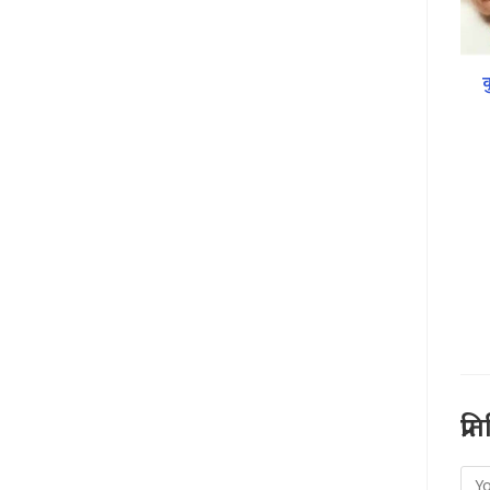
क
प्र
Co