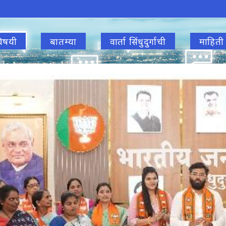
िषयी
बातम्या
वार्ता सिंधुदुर्गाची
माहिती