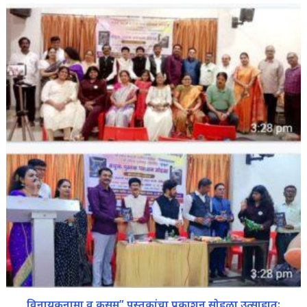
विनायकनामा व कुसुम” पुस्तकांचा प्रकाशन सोहळा उत्साहात: