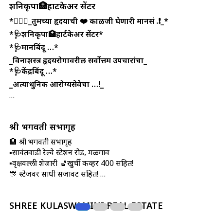
शनिकृपा🏥हार्टकेअर सेंटर
*💁🏻‍♂️_तुमच्या हृदयाची ❤️ काळजी घेणारी मानसं .❗_*
*🩺शनिकृपा🏥हार्टकेअर सेंटर*
*🩺मानबिंदू …*
_विनाशस्त्र हृदयरोगावरील सर्वोत्तम उपचारांचा_
*🩺केंद्रबिंदू …*
_अत्याधुनिक आरोग्यसेवेचा …!_
…
श्री भगवती सभागृह
🏨 श्री भगवती सभागृह
▪सावंतवाडी रेल्वे स्टेशन रोड, मळगाव
▪वृक्षवल्ली शेजारी 💺खुर्ची कव्हर 400 सहित!
🎊 स्टेजवर साधी सजावट सहित! …
SHREE KULASWAMINI REAL ESTATE