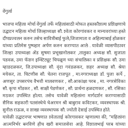
वेंगुर्ला
भाजपा महिला मोर्चा वेंगुर्ला तर्फे महिलांसाठी मोफत हस्तकौशल्य प्रशिक्षणाचे
उद्घाटन महिला मोर्चा जिल्हाध्यक्षा सौ. श्वेता कोरगांवकर व मान्यवरांच्या हस्ते
दीपप्रज्वलन करुन तसेच सावित्रीबाई फुले,जिजामाता व अहिल्याबाई होळकर
यांच्या प्रतिमेस पुष्पहार अर्पण करुन करण्यात आले . यावेळी व्यासपीठावर
जिल्हा उपाध्यक्षा ॲड सुषमा प्रभूखानोलकर ,तालुका अध्यक्ष सौ. सुजाता
पडवळ, उमा फॅशन इन्स्टिट्यूट चिपळूण च्या संचालिका व प्रशिक्षक सौ. उमा
म्हाडदळकर, जि.उपाध्यक्षा सौ. वृंदा गवंडळकर, शहर अध्यक्ष सौ. श्रेया
मयेकर, ता. चिटणीस सौ. चेतना राजपूत , मा.नगराध्यक्षा डॉ. पुजा कर्पे ,
अणसुर उपसरपंच वैभवी मालवणकर , सौ.आकांक्षा परब , मा. नगरसेविका
सौ. कृपा मोंडकर , सौ. साक्षी पेडणेकर , सौ. प्रार्थना हळदणकर , सौ. रसिका
मठकर उपस्थित होत्या. तसेच यावेळी महिलांना मार्गदर्शन करण्यासाठी
सैनिक सहकारी पतसंस्थेचे चेअरमन श्री बाबुराव कविटकर, व्यवस्थापक श्री.
सुनील राऊळ, व शाखा व्यवस्थापक सौ. ज्योती देसाई उपस्थित होते.
यावेळी उद्घाटनपर भाषणात श्वेताताई कोरगावकर म्हणाल्या की, “महिलांना
आत्मनिर्भर बनविणे हीच खरी समाजसेवा आहे. विशालभाई परब यांच्या