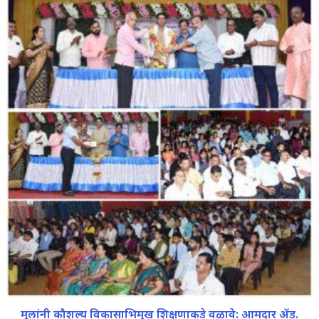
मुलांनी कौशल्य विकासाभिमुख शिक्षणाकडे वळावे: आमदार ॲड.