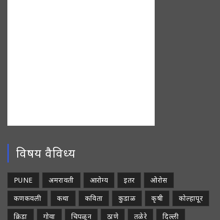
विषय वैविध्य
PUNE
अमरावती
आरोग्य
इतर
ओरोस
कणकवली
कथा
कविता
कुडाळ
कृषी
कोल्हापूर
क्रिडा
गोवा
चिपळून
ठाणे
तळेरे
दिल्ली