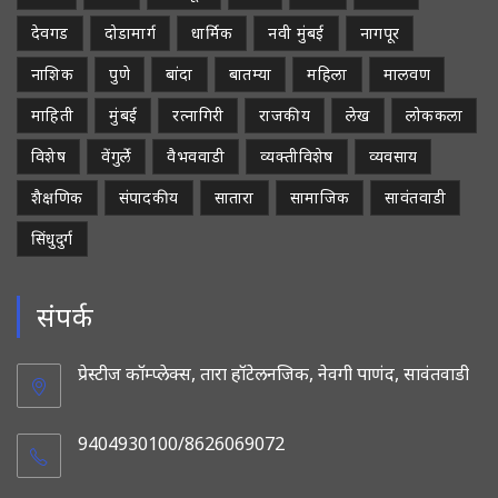
देवगड
दोडामार्ग
धार्मिक
नवी मुंबई
नागपूर
नाशिक
पुणे
बांदा
बातम्या
महिला
मालवण
माहिती
मुंबई
रत्नागिरी
राजकीय
लेख
लोककला
विशेष
वेंगुर्ले
वैभववाडी
व्यक्तीविशेष
व्यवसाय
शैक्षणिक
संपादकीय
सातारा
सामाजिक
सावंतवाडी
सिंधुदुर्ग
संपर्क
प्रेस्टीज कॉम्प्लेक्स, तारा हॉटेलनजिक, नेवगी पाणंद, सावंतवाडी
9404930100/8626069072