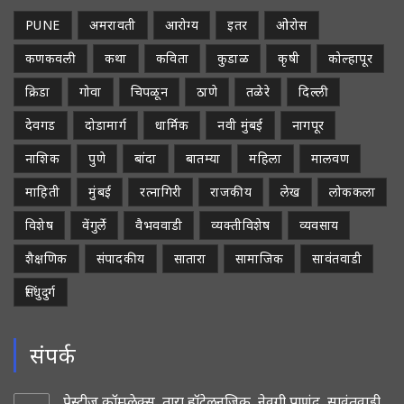
PUNE
अमरावती
आरोग्य
इतर
ओरोस
कणकवली
कथा
कविता
कुडाळ
कृषी
कोल्हापूर
क्रिडा
गोवा
चिपळून
ठाणे
तळेरे
दिल्ली
देवगड
दोडामार्ग
धार्मिक
नवी मुंबई
नागपूर
नाशिक
पुणे
बांदा
बातम्या
महिला
मालवण
माहिती
मुंबई
रत्नागिरी
राजकीय
लेख
लोककला
विशेष
वेंगुर्ले
वैभववाडी
व्यक्तीविशेष
व्यवसाय
शैक्षणिक
संपादकीय
सातारा
सामाजिक
सावंतवाडी
सिंधुदुर्ग
संपर्क
प्रेस्टीज कॉम्प्लेक्स, तारा हॉटेलनजिक, नेवगी पाणंद, सावंतवाडी