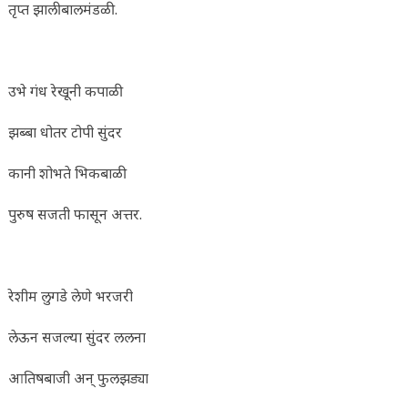
तृप्त झाली बालमंडळी.
उभे गंध रेखूनी कपाळी
झब्बा धोतर टोपी सुंदर
कानी शोभते भिकबाळी
पुरुष सजती फासून अत्तर.
रेशीम लुगडे लेणे भरजरी
लेऊन सजल्या सुंदर ललना
आतिषबाजी अन् फुलझड्या