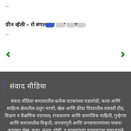
…
ग्रीन व्हॅली – रो बंगल्याचा भव्य प्रकल्प
…
संवाद मीडिया
संवाद मीडिया समाजातील प्रत्येक घटकांच्या घडामोडी, कला आणि
साहित्य क्षेत्रातील उत्तुंग भरारी, खेळ आणि क्रीडा विश्वातील यशस्वी दौड,
शिक्षण व शैक्षणिक वाटचाल, राजकारण आणि सामाजिक माहिती, गुन्हेगार
आणि समाजातील विकृती, जनजागृती आणि जनसामान्यांच्या भावना
आपल्या लेख, कथा, काव्य, गोष्टी, व बातम्यांच्या माध्यमातून समाजापुढे