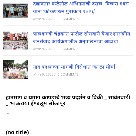
दशावतार कलेतील अभिनयाची दखल; विलास गवस
यांना ‘कोकणरत्न पुरस्कार २०२६’
ऑगस्ट 9, 2026
/
0 COMMENTS
पालकमंत्री चंद्रकांत पाटील सोमवारी घेणार शासकीय
जनसंवाद कार्यक्रमातील अनुपालनाचा आढावा
ऑगस्ट 9, 2026
/
0 COMMENTS
नाव बदलाच्या मागणी विरोधात जतला मोर्चा
ऑगस्ट 9, 2026
/
0 COMMENTS
हातमाग व यंत्रमाग कापडाचे भव्य प्रदर्शन व विक्री _ सावंतवाडी
_ भाऊराया हॅण्डलूम सोलापूर
…
(no title)