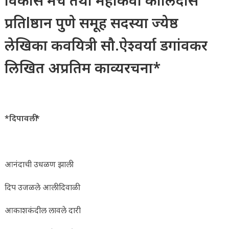
विकास मंच तथा महाकवी कालिदास
प्रतिlष्ठान पुणे समूह सदस्या ज्येष्ठ
लेखिका कवयित्री सौ.ऐश्वर्या डगांवकर
लिखित अप्रतिम काव्यरचना*
*दिपावली*
आनंदाची उधळण झाली
दिप उजळले आली दिवाळी
आकाशकंदील लावले दारी