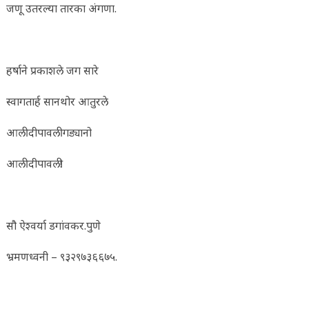
जणू उतरल्या तारका अंगणा.
हर्षाने प्रकाशले जग सारे
स्वागतार्ह सानथोर आतुरले
आली दीपावली गड्यानो
आली दीपावली!
सौ ऐश्वर्या डगांवकर.पुणे
भ्रमणध्वनी – ९३२९७३६६७५.