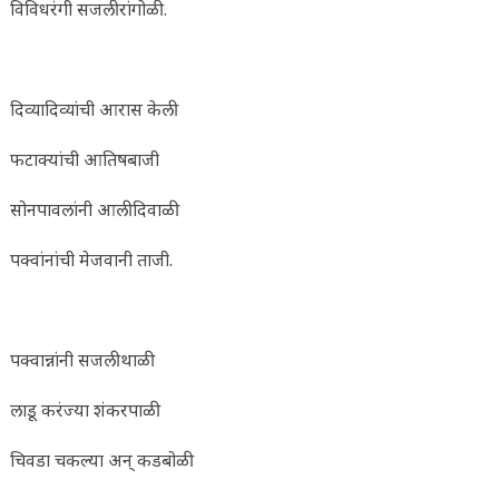
विविधरंगी सजली रांगोळी.
दिव्यादिव्यांची आरास केली
फटाक्यांची आतिषबाजी
सोनपावलांनी आली दिवाळी
पक्वांनांची मेजवानी ताजी.
पक्वान्नांनी सजली थाळी
लाडू करंज्या शंकरपाळी
चिवडा चकल्या अन् कडबोळी