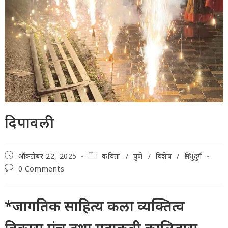
दिपावली
Post
Post
ऑक्टोबर 22, 2025
कविता
/
पुणे
/
विशेष
/
सिंधुदुर्ग
published:
category:
Post
0 Comments
comments:
*जागतिक साहित्य कला व्यक्तित्व