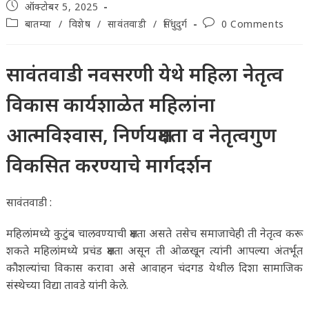
Post
ऑक्टोबर 5, 2025
published:
Post
Post
बातम्या
/
विशेष
/
सावंतवाडी
/
सिंधुदुर्ग
0 Comments
category:
comments:
सावंतवाडी नवसरणी येथे महिला नेतृत्व
विकास कार्यशाळेत महिलांना
आत्मविश्वास, निर्णयक्षमता व नेतृत्वगुण
विकसित करण्याचे मार्गदर्शन
सावंतवाडी :
महिलांमध्ये कुटुंब चालवण्याची क्षमता असते तसेच समाजाचेही ती नेतृत्व करू
शकते महिलांमध्ये प्रचंड क्षमता असून ती ओळखून त्यांनी आपल्या अंतर्भूत
कौशल्यांचा विकास करावा असे आवाहन चंदगड येथील दिशा सामाजिक
संस्थेच्या विद्या तावडे यांनी केले.