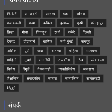
PUNE
अमरावती
आरोग्य
इतर
ओरोस
कणकवली
कथा
कविता
कुडाळ
कृषी
कोल्हापूर
क्रिडा
गोवा
चिपळून
ठाणे
तळेरे
दिल्ली
देवगड
दोडामार्ग
धार्मिक
नवी मुंबई
नागपूर
नाशिक
पुणे
बांदा
बातम्या
महिला
मालवण
माहिती
मुंबई
रत्नागिरी
राजकीय
लेख
लोककला
विशेष
वेंगुर्ले
वैभववाडी
व्यक्तीविशेष
व्यवसाय
शैक्षणिक
संपादकीय
सातारा
सामाजिक
सावंतवाडी
सिंधुदुर्ग
संपर्क