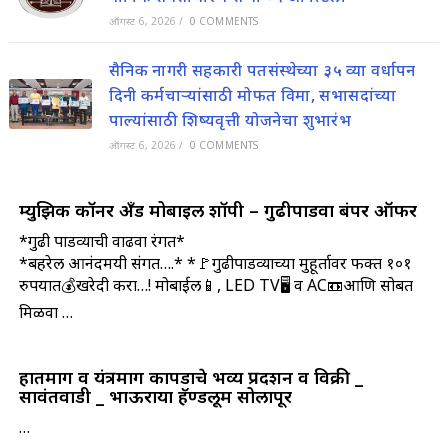
ऑगस्ट 6, 2026
/
0 COMMENTS
सैनिक नागरी सहकारी पतसंस्थेच्या ३५ व्या वर्धापन
दिनी कर्मचाऱ्यांसाठी मोफत विमा, सभासदांच्या
पाल्यांसाठी शिष्यवृत्ती योजनेचा शुभारंभ
ऑगस्ट 6, 2026
/
0 COMMENTS
म्युझिक कॉर्नर अँड मोबाईल शॉपी – गुढीपाडवा बंपर ऑफर
*गुढी पाडव्याची वाढवा रंगत*
*बहरेल आनंदमयी संगत….* *🚩गुढीपाडव्याच्या मुहूर्तावर फक्त १०१
रुपयात💰खरेदी करा…! मोबाईल📱, LED TV🖥️ व AC📼आणि सोबत
मिळवा …
हातमाग व यंत्रमाग कापडाचे भव्य प्रदर्शन व विक्री _
सावंतवाडी _ भाऊराया हॅण्डलूम सोलापूर
…