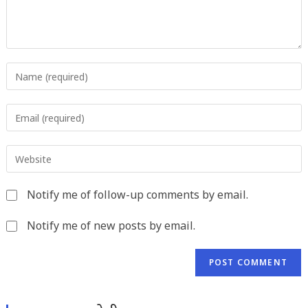
Enter
your
name
Enter
or
your
username
email
to
Enter
address
comment
your
to
website
comment
Notify me of follow-up comments by email.
URL
(optional)
Notify me of new posts by email.