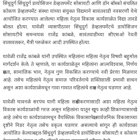
सिंधुदुर्ग सिंधुदुर्ग डायोसिजन डेव्हलपमेंट सोसायटी आणि डॉन बॉस्को संचलित
कोकण डेव्हलपमेंट संस्था यांच्या संयुक्त विद्यमाने सावंतवाडी नवसरणी येथे
आयोजित करण्यात आलेल्या महिला नेतृत्व विकास कार्यशाळेत विद्या तावडे
बोलत होत्या. यावेळी व्यासपीठावर सिंधुदुर्ग डेव्हलपमेंटचे डायोसिजन
सोसायटीचे समन्वयक राजेंद्र कांबळे, सावंतवाडीच्या सीएसओ रेवती
वालावलकर, मैत्री परुळेकर आदी उपस्थित होत्या.
यावेळी राजेंद्र कांबळे यांनी उपस्थित महिलांना महिला नेतृत्व विषयी बहुमोल
मार्गदर्शन केले. ते म्हणाले, या कार्यशाळेतून महिलांना आत्मविश्वास, निर्णय
क्षमता, सामाजिक भान, नेतृत्व गुण विकसित करण्याचे नवी प्रेरणा मिळणार
आहे. तसेच महिलांचे नेतृत्व समाज परिवर्तनाचे शक्तिशाली प्रभावी साधन
असुन अशा कार्यशाळेमधून गावा गावात महिलांचे सक्षम नेतृत्व घडणार आहे.
यावेळी घावनळे सरपंच यानी महिला सक्षमीकरणासाठी अशा महिला नेतृत्व
विकास कार्यशाळांची गरज असून महिलांना यातून खूप काही शिकण्यासारखे
आहे तसेच या कार्यशाळामधून वैयक्तिक विकासापेक्षा सार्वजनिक विकासाच्या
दृष्टीने निडर नेतृत्व तसेच वकृत्व घडणार असल्याचे सांगून ही कार्यशाळा
आयोजित केल्याबद्दल सिंधुदुर्ग डेव्हलपमेंटचे डायोसिजन सोसायटी व कोकण