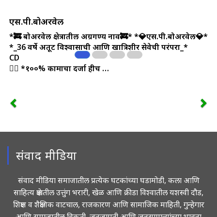
एस.पी.बोअरवेल
*🚒 बोअरवेल क्षेत्रातील अग्रगण्य नाव🚒*
*💎एस.पी.बोअरवेल💎*
*_36 वर्षे अतूट विश्वासाची आणि खात्रिशीर सेवेची परंपरा_*
CD
💁‍♂️ *१००% कामाचा दर्जा हीच …
संवाद मीडिया
संवाद मीडिया समाजातील प्रत्येक घटकांच्या घडामोडी, कला आणि
साहित्य क्षेत्रातील उत्तुंग भरारी, खेळ आणि क्रीडा विश्वातील यशस्वी दौड,
शिक्षण व शैक्षणिक वाटचाल, राजकारण आणि सामाजिक माहिती, गुन्हेगार
आणि समाजातील विकृती, जनजागृती आणि जनसामान्यांच्या भावना