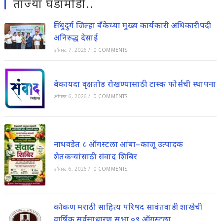
ताज्या घडामोडी..
सिंधुदुर्ग जिल्हा बँकेच्या मुख्य कार्यकारी अधिकारीपदी
अनिरुद्ध देसाई
ऑगस्ट 7, 2026
/
0 COMMENTS
बेकायदा वृक्षतोड रोखण्यासाठी टास्क फोर्सची स्थापना
ऑगस्ट 6, 2026
/
0 COMMENTS
नाधवडेत ८ ऑगस्टला आंबा–काजू उत्पादक
शेतकऱ्यांसाठी संवाद शिबिर
ऑगस्ट 6, 2026
/
0 COMMENTS
कोकण मराठी साहित्य परिषद सावंतवाडी शाखेची
वार्षिक सर्वसाधारण सभा ०९ ऑगस्टला