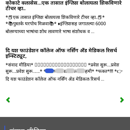
कोकाटे क्लासेस…एक तासात इंग्लिश बोलायला शिकविणारे
टीचर व्हा..
*📕एक तासात इंग्लिश बोलायला शिकविणारे टीचर व्हा..📕*
*📚पुस्तके घरपोच मिळवा📚* ♦इंग्लिशसह जगातल्या 6000
बोलण्याच्या भाषांचा शोध लावणारे भाषा संशोधक व …
दि यश फाउंडेशन कॉलेज ऑफ नर्सिंग अँड मेडिकल रिसर्च
इन्स्टिट्यूट,
*संवाद मीडिया* 👩‍⚕👩‍⚕👩‍⚕👩‍⚕👩‍⚕👩‍⚕👩‍⚕👩‍⚕👩‍⚕ *‌प्रवेश सुरू….प्रवेश
सुरू….प्रवेश सुरू…….* *शिक्षणासोबत नोकरीची हमी* *फक्त*!!!! *👉
दि यश फाउंडेशन कॉलेज ऑफ नर्सिंग अँड मेडिकल रिसर्च …