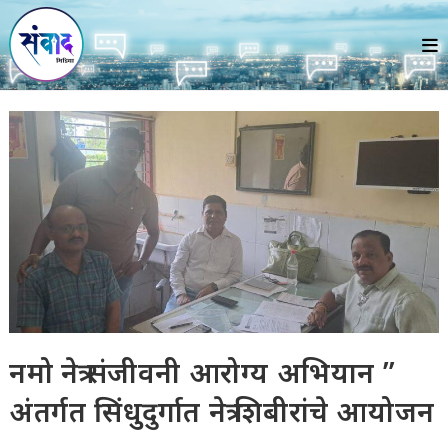
Skip
to
content
नमो नेत्र संजीवनी आरोग्य अभियान ”
अंतर्गत सिंधुदुर्गात नेत्र शिबीरांचे आयोजन