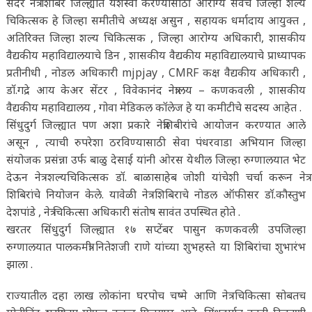
सदर नेत्र शिबिरे जिल्ह्यात यशस्वी करण्यासाठी आरोग्य सेवेचे जिल्हा शल्य
चिकित्सक हे जिल्हा समीतीचे अध्यक्ष असुन , सहायक धर्मादाय आयुक्त ,
अतिरिक्त जिल्हा शल्य चिकित्सक , जिल्हा आरोग्य अधिकारी, शासकीय
वैद्यकीय महाविद्यालयाचे डिन , शासकीय वैद्यकीय महाविद्यालयाचे प्राध्यापक
प्रतीनीधी , नोडल अधिकारी mjpjay , CMRF कक्ष वैद्यकीय अधिकारी ,
डाॅ.गद्रे आय केअर सेंटर , विवेकानंद नेत्रालय – कणकवली , शासकीय
वैद्यकीय महाविद्यालय , गोवा मेडिकल कॉलेज हे या कमीटीचे सदस्य आहेत .
सिंधुदुर्ग जिल्ह्यात पण अशा प्रकारे नेत्रशिबीरांचे आयोजन करण्यात आले
असून , त्याची रुपरेशा ठरविण्यासाठी सेवा पंधरवाडा अभियान जिल्हा
संयोजक प्रसंन्ना उर्फ बाळु देसाई यांनी ओरस येथील जिल्हा रुग्णालयात भेट
देऊन नेत्र शल्यचिकित्सक डॉ. बाळासाहेब जोशी यांचेशी चर्चा करून नेत्र
शिबिरांचे नियोजन केले. यावेळी नेत्र शिबिराचे नोडल ऑफीसर डाॅ.कौस्तुभ
देशपांडे , नेत्र चिकित्सा अधिकारी संतोष सावंत उपस्थित होते .
खरतर सिंधुदुर्ग जिल्ह्यात १७ सप्टेंबर पासुन कणकवली उपजिल्हा
रुग्णालयात पालकमंत्री नितेशजी राणे यांच्या शुभहस्ते या शिबिरांचा शुभारंभ
झाला .
राज्यातील दहा लाख लोकांना घरपोच चष्मे आणि नेत्र चिकित्सा सोबतच