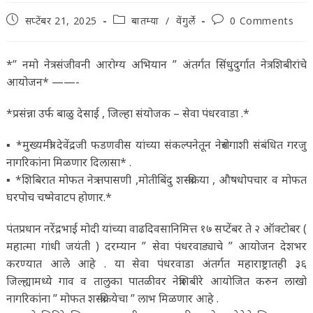
Post
Post
Post
सप्टेंबर 21, 2025
बातम्या
/
वेंगुर्ले
0 Comments
published:
category:
comments:
*” नमो नेत्र संजीवनी आरोग्य अभियान ” अंतर्गत सिंधुदुर्गात नेत्र शिबीरांचे
आयोजन* ——-
*प्रसंन्ना उर्फ बाळु देसाई , जिल्हा संयोजक – सेवा पंधरवाडा .*
▪️ *मुख्यमंत्री देवेंद्रजी फडणवीस यांच्या संकल्पनेतून नेत्ररोगाशी संबंधित गरजु
नागरिकांना मिळणार दिलासा* .
▪️ *शिबिरात मोफत नेत्र तपासणी ,मोतीबिंदु शस्त्रक्रिया , औषधोपचार व मोफत
घरपोच चष्मेवाटप होणार.*
पंतप्रधान नरेंद्रभाई मोदी यांच्या वाढदिवसानिमित्त १७ सप्टेंबर ते २ ऑक्टोबर (
महात्मा गांधी जयंती ) दरम्यान ” सेवा पंधरवाड्याचे ” आयोजन देशभर
करण्यात आले आहे . या सेवा पंधरवाडा अंतर्गत महाराष्ट्रातही ३६
जिल्ह्यामध्ये गाव व तालुका पातळीवर नेत्रशिबीरे आयोजित करुन लाखो
नागरिकांना ” मोफत शस्त्रक्रियेचा ” लाभ मिळणार आहे .