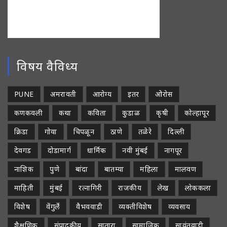
विषय वैविध्य
PUNE
अमरावती
आरोग्य
इतर
ओरोस
कणकवली
कथा
कविता
कुडाळ
कृषी
कोल्हापूर
क्रिडा
गोवा
चिपळून
ठाणे
तळेरे
दिल्ली
देवगड
दोडामार्ग
धार्मिक
नवी मुंबई
नागपूर
नाशिक
पुणे
बांदा
बातम्या
महिला
मालवण
माहिती
मुंबई
रत्नागिरी
राजकीय
लेख
लोककला
विशेष
वेंगुर्ले
वैभववाडी
व्यक्तीविशेष
व्यवसाय
शैक्षणिक
संपादकीय
सातारा
सामाजिक
सावंतवाडी