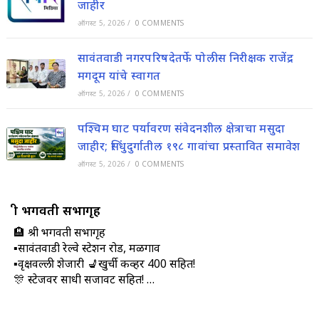
जाहीर
ऑगस्ट 5, 2026
/
0 COMMENTS
सावंतवाडी नगरपरिषदेतर्फे पोलीस निरीक्षक राजेंद्र
मगदूम यांचे स्वागत
ऑगस्ट 5, 2026
/
0 COMMENTS
पश्चिम घाट पर्यावरण संवेदनशील क्षेत्राचा मसुदा
जाहीर; सिंधुदुर्गातील १९८ गावांचा प्रस्तावित समावेश
ऑगस्ट 5, 2026
/
0 COMMENTS
श्री भगवती सभागृह
🏨 श्री भगवती सभागृह
▪सावंतवाडी रेल्वे स्टेशन रोड, मळगाव
▪वृक्षवल्ली शेजारी 💺खुर्ची कव्हर 400 सहित!
🎊 स्टेजवर साधी सजावट सहित! …