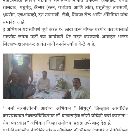
महिलांसाठी विविध वैद्यकीय तपासण्या मोफत उपलब्ध असतील, ज्यात
रक्तदाब, मधुमेह, कॅन्सर (स्तन, गर्भाशय आणि तोंड), प्रसूतीपूर्व तपासणी,
क्षयरोग, एचआयव्ही, दंत तपासणी, टीबी, सिकल सेल आणि ॲनिमिया यांचा
समावेश आहे.
हे अभियान यशस्वीपणे पूर्ण करत १० लाख चश्मे मोफत घरपोच करण्यासाठी
भारतीय जनता पार्टी च्या कार्यकर्ते थेट मदत करण्याचे आवाहन भाजप
जिल्हाध्यक्ष प्रभाकर सावंत यांनी कार्यकर्त्यांना केले आहे.
” नमो नेत्र संजीवनी आरोग्य अभियान ” सिंधुदुर्ग जिल्ह्यात आयोजित
करण्याबाबत नेत्र शल्यचिकित्सक डॉ. बाळासाहेब जोशी यांचेशी चर्चा करताना ”
सेवा पंधरवाडा ” अभियान जिल्हा संयोजक प्रसंन्ना उर्फ बाळु देसाई.
यावेळी उपस्थित नेत्र शिबिर नोडल ऑफीसर डाॅ.कौस्तुभ देशपांडे व नेत्र चिकीस्ता