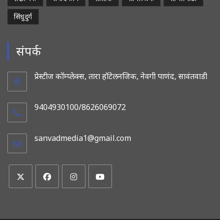
सिंधुदुर्ग
संपर्क
प्रेस्टीज कॉम्प्लेक्स, तारा हॉटेलनजिक, नेवगी पाणंद, सावंतवाडी
9404930100/8626069072
sanvadmedia1@gmail.com
Opens
in
your
application
Opens
Opens
Opens
Opens
in
in
in
in
a
a
a
a