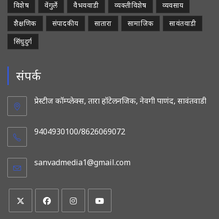
विशेष
वेंगुर्ले
वैभववाडी
व्यक्तीविशेष
व्यवसाय
शैक्षणिक
संपादकीय
सातारा
सामाजिक
सावंतवाडी
सिंधुदुर्ग
संपर्क
प्रेस्टीज कॉम्प्लेक्स, तारा हॉटेलनजिक, नेवगी पाणंद, सावंतवाडी
9404930100/8626069072
sanvadmedia1@gmail.com
Opens
in
your
application
Opens
Opens
Opens
Opens