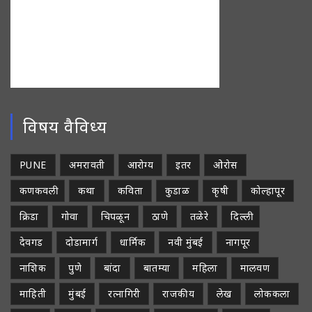
विषय वैविध्य
PUNE
अमरावती
आरोग्य
इतर
ओरोस
कणकवली
कथा
कविता
कुडाळ
कृषी
कोल्हापूर
क्रिडा
गोवा
चिपळून
ठाणे
तळेरे
दिल्ली
देवगड
दोडामार्ग
धार्मिक
नवी मुंबई
नागपूर
नाशिक
पुणे
बांदा
बातम्या
महिला
मालवण
माहिती
मुंबई
रत्नागिरी
राजकीय
लेख
लोककला