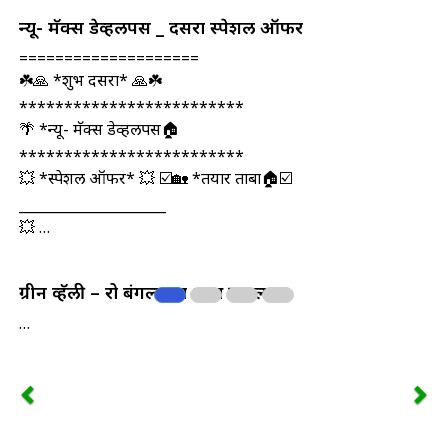
न्यू- मॅक्स डेव्हलपर्स _ दसरा स्पेशल ऑफर
====================
☘️🙏 *शुभ दसरा* 🙏☘️
*************************
🌴 *न्यू- मॅक्स डेव्हलपर्स🏠
*************************
💥 *स्पेशल ऑफर* 💥 ☑️🏡 *तयार ताबा🏠☑️
_____________________
💥 …
ग्रीन व्हॅली – रो बंगल्याचा भव्य प्रकल्प
…