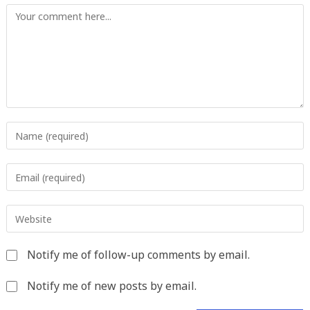
Comment
Enter
your
name
Enter
or
your
username
email
to
Enter
address
comment
your
to
website
comment
Notify me of follow-up comments by email.
URL
(optional)
Notify me of new posts by email.