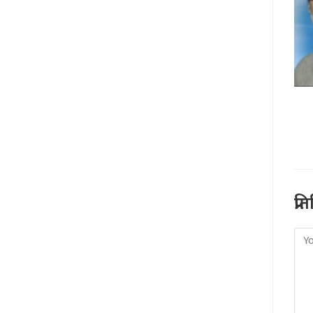
प्र
Co