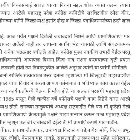
्वर्गीय विकासभाई सावंत यांच्या निधना बद्दल शोक व्यक्त करून त्यांना
रण्यात आलेले महाराष्ट्र प्रदेश काँग्रेस कमिटीचे सरचिटणीस रमेश कीर,
सच्या वतीने जिल्हाध्यक्ष इर्शाद शेख व जिल्हा पदाधिकाऱ्यांच्या हस्ते शाल
. आज पर्यंत पक्षाने दिलेली जबाबदारी निष्ठेने आणि प्रामाणिकपणे पार
रायला अलेलो नाही तर आपल्या सर्वांना भेटण्यासाठी आणि संघटनात्मक
रेसने अनेक चढउतार बघीतले आहेत. काँग्रेस पुन्हा नक्कीच उभारी घेईल परंतू
िकाऱ्यांने आपापला विभाग किंवा गाव सक्षम करण्याच्या दृष्टी प्रयत्न
ली होती त्या निवडणुकीत आलेले अनुभव त्यांनी या प्रसंगी सांगीतले.
बानो खलिफे सत्काराला उत्तर देताना म्हणाल्या मी जिल्ह्याची माहेरवाशीण
 झाले याचा विचार न करता आपण वर्तमानात व भविष्यात काय करता येईल
र्यकर्तांमध्ये चैतन्य निर्माण होते. या सत्कार परसंगी महाराष्ट्र प्रदेश
85 पासून गेली चाळीस वर्षे काँग्रेसचे पक्षाचे काम निष्ठेने करत आलो
ष होतो. सगळ्या तालुक्यांचे अध्यक्ष राष्ट्रवादीत गेले पण मी कुठेही गेलो
आणि प्रामाणिकपणे केल्यामुळे पक्षाने माझा सन्मान करून मला महाराष्ट्र प्रदेश
टणीस म्हणून पक्ष जी जबाबदारी देईल ती मी प्रामाणिकपणे पार पाडीन.
नार्वेकर, प्रकाश जैतापकर, उपाध्यक्ष विलास गावडे,नागेश मोर्ये, विजय प्रभू,
शेखर जोशी, केतनकुमार गावडे, सावंतवाडी तालुकाध्यक्ष महेंद्र सांगेलकर,