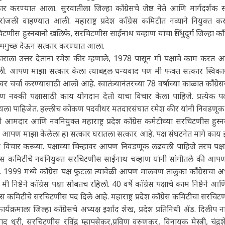
ार करण्यात आला. सुरवातीला जिल्हा काँग्रेसचे जेष्ठ नेते आणि मार्गदर्शक स
ंजली वाहण्यात आली. महाराष्ट्र प्रदेश काँग्रेस कमिटीत नव्याने नियुक्त क
टणीस हुस्नबानो खलिफे, सरचिटणीस साईनाथ चव्हाण यांचा सिंधुदुर्ग जिल्हा काँग्रे
ष्पगुच्छ देऊन सत्कार करण्यात आला.
ाराला उत्तर देताना रमेश कीर म्हणाले, 1978 पासून मी पक्षाचे काम करत आहे
ली. आपण माझा सत्कार केला त्याबद्दल धन्यवाद पण मी फक्त सत्कार स्विका
ंवर चर्चा करण्यासाठी आलो आहे. स्वातंत्र्यानंतरच्या 78 वर्षाच्या काळात काँग्
नक्की पक्षासाठी काय योगदान देतो याचा विचार केला पाहिजे. प्रत्येक पदाध
ला पाहिजेत. हल्लीच कोकण पदवीधर मतदारसंघात रमेश कीर यांनी निवडणूक लढव
 आमदार आणि नवनियुक्त महाराष्ट्र प्रदेश काँग्रेस कमेटीच्या सरचिटणीस हुस्न
 आपण माझा केलेला हा सत्कार घरातला सत्कार आहे. पक्ष संघटनेत मागे काय
 विचार करूया. पक्षाच्या चिन्हावर आपण निवडणूक लढवली पाहिजे तरच पक्षाच्या का
्रेस कमिटीचे नवनियुक्त सरचिटणीस साईनाथ चव्हाण यांनी सांगीतले की आपण 19
 1999 मध्ये काँग्रेस पक्ष फुटला त्यावेळी आपण मालवण तालुका काँग्रेसचा अध्यक्
 मी निष्ठेने काँग्रेस पक्षा सोबतच रहिलो. 40 वर्षे काँग्रेस पक्षाचे काम निष्ठेने 
्रेस कमिटीचे सरचिटणीस पद दिले आहे. महाराष्ट्र प्रदेश काँग्रेस कमिटीचा सरचि
ार्यक्रमाला जिल्हा काँग्रेसचे अध्यक्ष इर्शाद शेख, प्रदेश प्रतिनिधी अ‍ॅड. दिलीप 
ाद धुरी, सरचिटणीस रविंद्र म्हापसेकर,प्रविण वरुणकर, विनायक मेस्त्री, चंद्र