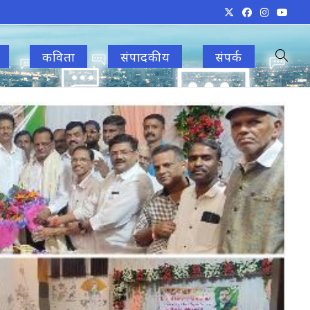
कविता
संपादकीय
संपर्क
Toggle
websit
search