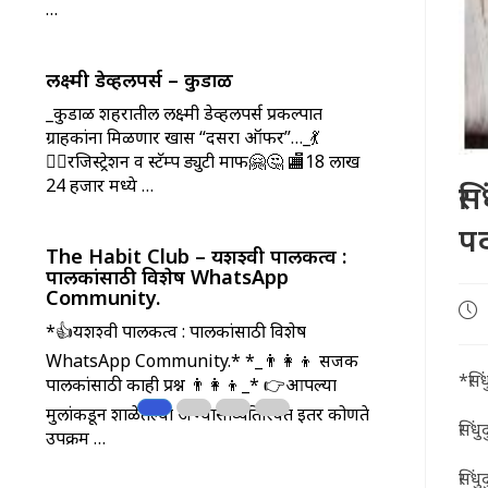
…
लक्ष्मी डेव्हलपर्स – कुडाळ
_कुडाळ शहरातील लक्ष्मी डेव्हलपर्स प्रकल्पात
ग्राहकांना मिळणार खास “दसरा ऑफर”…_💃
💁‍♀️रजिस्ट्रेशन व स्टॅम्प ड्युटी माफ🤗🤔 🏬18 लाख
24 हजार मध्ये …
सि
पद
The Habit Club – यशश्वी पालकत्व :
पालकांसाठी विशेष WhatsApp
Community.
Pos
*👍यशश्वी पालकत्व : पालकांसाठी विशेष
pub
WhatsApp Community.* *_👨‍👩‍👦 सजक
*सिं
पालकांसाठी काही प्रश्न 👨‍👩‍👦_* 👉आपल्या
मुलांकडून शाळेतल्या अभ्यासाव्यतिरिक्त इतर कोणते
सिंधुद
उपक्रम …
सिंध