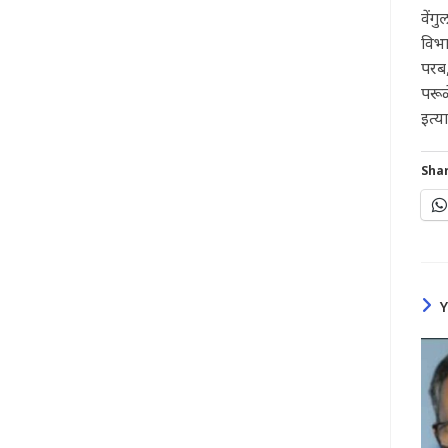
वेंग
विभा
परब,
परूळ
इत्य
Shar