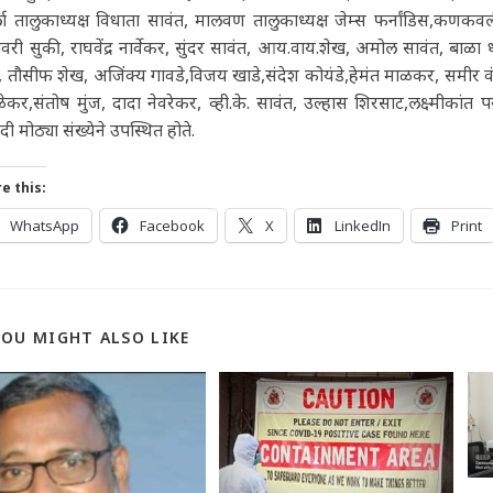
ुर्ला तालुकाध्यक्ष विधाता सावंत, मालवण तालुकाध्यक्ष जेम्स फर्नांडिस,कणकवल
वरी सुकी, राघवेंद्र नार्वेकर, सुंदर सावंत, आय.वाय.शेख, अमोल सावंत, बाळा 
 तौसीफ शेख, अजिंक्य गावडे,विजय खाडे,संदेश कोयंडे,हेमंत माळकर, समीर वंजार
ेकर,संतोष मुंज, दादा नेवरेकर, व्ही.के. सावंत, उल्हास शिरसाट,लक्ष्मीकां
ादी मोठ्या संख्येने उपस्थित होते.
e this:
WhatsApp
Facebook
X
LinkedIn
Print
YOU MIGHT ALSO LIKE