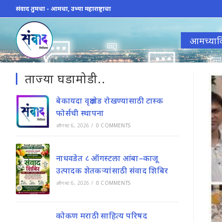
Skip
संवाद तुमचा - आमचा, उभ्या महाराष्ट्राचा
to
content
आमच्याव
ताज्या घडामोडी..
बेकायदा वृक्षतोड रोखण्यासाठी टास्क
फोर्सची स्थापना
ऑगस्ट 6, 2026
/
0 COMMENTS
नाधवडेत ८ ऑगस्टला आंबा–काजू
उत्पादक शेतकऱ्यांसाठी संवाद शिबिर
ऑगस्ट 6, 2026
/
0 COMMENTS
कोकण मराठी साहित्य परिषद