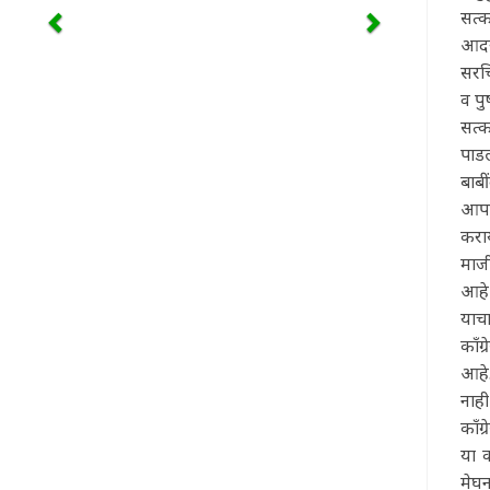
सत्क
आदरा
सरचि
व पु
सत्क
पाड
बाबी
आपण 
कराय
माजी
आहे
याचा
काँग
आहे.
नाही
काँग
या क
मेघन