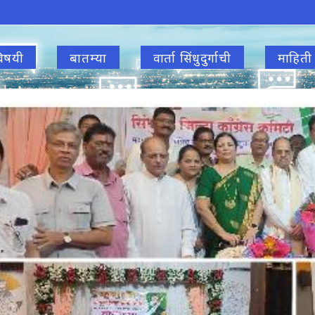
िषयी
बातम्या
वार्ता सिंधुदुर्गाची
माहिती