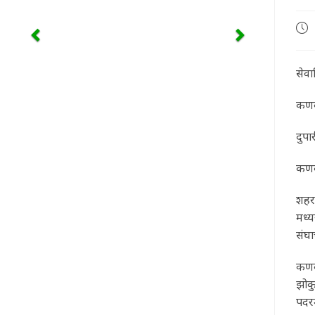
Pos
pub
सेवा
कणक
दुपा
कणक
शहरा
मध्य
संघा
कणकव
झोकु
पदर