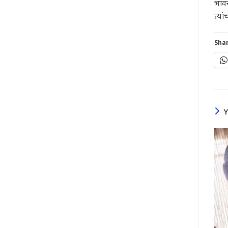
भावन
त्या
Shar