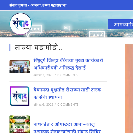
Skip
संवाद तुमचा - आमचा, उभ्या महाराष्ट्राचा
to
content
आमच्याव
ताज्या घडामोडी..
सिंधुदुर्ग जिल्हा बँकेच्या मुख्य कार्यकारी
अधिकारीपदी अनिरुद्ध देसाई
ऑगस्ट 7, 2026
/
0 COMMENTS
बेकायदा वृक्षतोड रोखण्यासाठी टास्क
फोर्सची स्थापना
ऑगस्ट 6, 2026
/
0 COMMENTS
नाधवडेत ८ ऑगस्टला आंबा–काजू
उत्पादक शेतकऱ्यांसाठी संवाद शिबिर