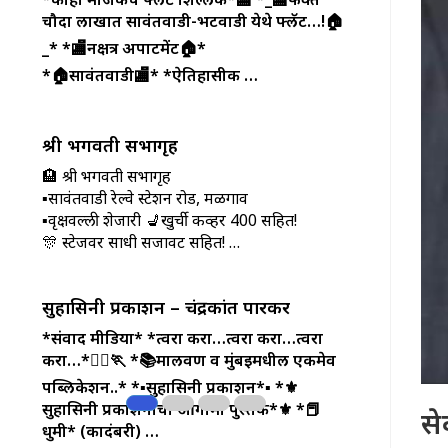
चौदा लाखात सावंतवाडी-भटवाडी येथे फ्लॅट…!🏠
_*
*🏬नक्षत्र अपार्टमेंट🏠*
*🏠सावंतवाडी🏬*
*ऐतिहासीक …
श्री भगवती सभागृह
🏨 श्री भगवती सभागृह
▪सावंतवाडी रेल्वे स्टेशन रोड, मळगाव
▪वृक्षवल्ली शेजारी 💺खुर्ची कव्हर 400 सहित!
🎊 स्टेजवर साधी सजावट सहित! …
सुहासिनी प्रकाशन – चंद्रकांत पारकर
*संवाद मीडिया*
*त्वरा करा…त्वरा करा…त्वरा
करा…*🏃‍♀️🏃
*📚मालवण व मुंबईमधील एकमेव
पब्लिकेशन..*
*▪️सुहासिनी प्रकाशन*▪️
*⚜️
सुहासिनी प्रकाशनाची आगामी पुस्तके*⚜️
*📕
से
धुमी* (कादंबरी) …