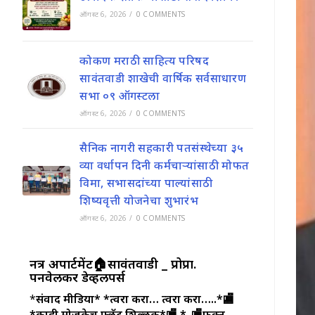
ऑगस्ट 6, 2026
/
0 COMMENTS
कोकण मराठी साहित्य परिषद
सावंतवाडी शाखेची वार्षिक सर्वसाधारण
सभा ०९ ऑगस्टला
ऑगस्ट 6, 2026
/
0 COMMENTS
सैनिक नागरी सहकारी पतसंस्थेच्या ३५
व्या वर्धापन दिनी कर्मचाऱ्यांसाठी मोफत
विमा, सभासदांच्या पाल्यांसाठी
शिष्यवृत्ती योजनेचा शुभारंभ
ऑगस्ट 6, 2026
/
0 COMMENTS
नक्षत्र अपार्टमेंट🏠सावंतवाडी _ प्रोप्रा.
पनवेलकर डेव्हलपर्स
*
संवाद मीडिया*
*त्वरा करा… त्वरा करा…..*🏬
*काही मोजकेच फ्लॅट शिल्लक*🏬
*_🏬फक्त