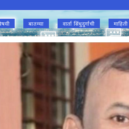
िषयी
बातम्या
वार्ता सिंधुदुर्गाची
माहिती