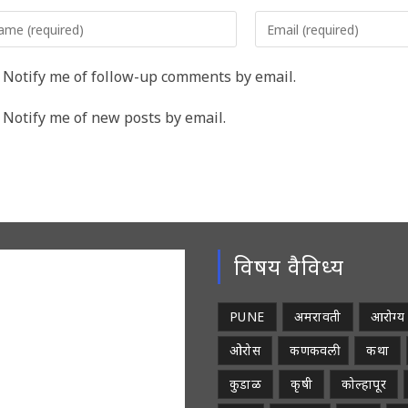
er
Enter
r
your
me
email
Notify me of follow-up comments by email.
address
rname
to
Notify me of new posts by email.
comment
ment
विषय वैविध्य
PUNE
अमरावती
आरोग्य
ओरोस
कणकवली
कथा
कुडाळ
कृषी
कोल्हापूर