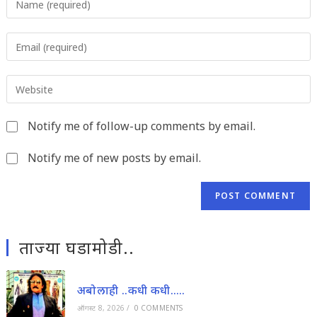
your
name
Enter
or
your
username
email
to
Enter
address
comment
your
to
website
comment
Notify me of follow-up comments by email.
URL
(optional)
Notify me of new posts by email.
ताज्या घडामोडी..
अबोलाही ..कधी कधी…..
ऑगस्ट 8, 2026
/
0 COMMENTS