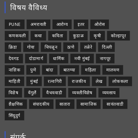
विषय वैविध्य
PUNE
अमरावती
आरोग्य
इतर
ओरोस
कणकवली
कथा
कविता
कुडाळ
कृषी
कोल्हापूर
क्रिडा
गोवा
चिपळून
ठाणे
तळेरे
दिल्ली
देवगड
दोडामार्ग
धार्मिक
नवी मुंबई
नागपूर
नाशिक
पुणे
बांदा
बातम्या
महिला
मालवण
माहिती
मुंबई
रत्नागिरी
राजकीय
लेख
लोककला
विशेष
वेंगुर्ले
वैभववाडी
व्यक्तीविशेष
व्यवसाय
शैक्षणिक
संपादकीय
सातारा
सामाजिक
सावंतवाडी
सिंधुदुर्ग
संपर्क