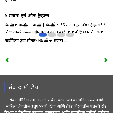
S संजना टुर्स ॲण्ड ट्रॅव्हल्स
🛳️⛴️🚢🛳️⛴️🚢🛳️⛴️🚢🛳️⛴️🚢 *S संजना टुर्स ॲण्ड ट्रॅव्हल्स* *
🎊✨ ️साजरे करूया ख्रिसमस व नवीन वर्ष* 🎆🎇🧨☃️❄️🎄🎊 *✨️🚢
कॉर्डेलिया क्रूझ सोबत* !🛳️⛴️🚢
संजना …
संवाद मीडिया
संवाद मीडिया समाजातील प्रत्येक घटकांच्या घडामोडी, कला आणि
साहित्य क्षेत्रातील उत्तुंग भरारी, खेळ आणि क्रीडा विश्वातील यशस्वी दौड,
शिक्षण व शैक्षणिक वाटचाल, राजकारण आणि सामाजिक माहिती, गुन्हेगार