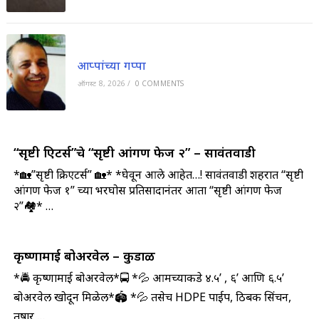
आप्पांच्या गप्पा
ऑगस्ट 8, 2026
/
0 COMMENTS
“सृष्टी क्रिएटर्स”चे “सृष्टी आंगण फेज २” – सावंतवाडी
*🏡”सृष्टी क्रिएटर्स” 🏡* *घेवून आले आहेत…! सावंतवाडी शहरात “सृष्टी
आंगण फेज १” च्या भरघोस प्रतिसादानंतर आता “सृष्टी आंगण फेज
२”🏘️* …
कृष्णामाई बोअरवेल – कुडाळ
*🚔 कृष्णामाई बोअरवेल*🚍 *💦 आमच्याकडे ४.५’ , ६’ आणि ६.५’
बोअरवेल खोदून मिळेल*🏟️ *💦 तसेच HDPE पाईप, ठिबक सिंचन,
तुषार …