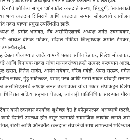
न सोहळ्याप्रसंगी अध्यक्षीय मनोगत व्यक्त करताना ते बोलत होते.
 दिना’चे औचित्य साधून ‘ऑनकॉल रक्तदाते संस्था, सिंधुदुर्ग’, ‘सावंतवाडी
ाने या भव्य रक्तदान शिबिराचे आणि रक्तदाता सन्मान सोहळ्याचे आयोजन
नंद गवस यांच्या प्रमुख उपस्थितीत झाले.
्यक्ष रो. प्रमोद भागवत, नॅब असोसिएशनचे अध्यक्ष अनंत उचगावकर,
वाडी अध्यक्ष दीपक पटेकर, सोशल मीडिया जिल्हाध्यक्ष अमोल टेमकर,
उपस्थित होते.
चिन्ह देऊन गौरवण्यात आले. यामध्ये पत्रकार सचिन रेडकर, निलेश मोरजकर,
ावडे आणि विनायक गावस यांचा मान्यवरांच्या हस्ते सत्कार करण्यात आला.
 खरात, नितेश सावंत, आर्यन मयेकर, गौरेश गवंडी, श्रेयस राऊळ, मंगेश
्नील जाधव, गुंडू साटेलकर, प्रसाद परब आणि पंढरी सावंत यांचाही सन्मान
ब असोसिएशनचे अध्यक्ष अनंत उचगावकर यांचा पत्रकार संघाकडून विशेष
न शिबिरात सक्रिय सहभाग घेतला, त्यांचाही प्रातिनिधिक स्वरूपात गौरव
कर यांनी रक्तदान कार्याला शुभेच्छा देत हे कौतुकास्पद असल्याचे म्हटले.
कार्य पैशांनी उपलब्ध होत नसून त्यासाठी सामाजिक जाणीव लागते असे
्याचे सांगत, रोटरी आणि ऑनकॉल रक्तदाता संघटनेची साथ लाभल्याने भविष्यात