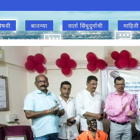
िषयी
बातम्या
वार्ता सिंधुदुर्गाची
माहिती