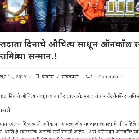
्तदाता दिनाचे औचित्य साधून ऑनकॉल रक्तद
्तमित्रांचा सन्मान.!
t
Post
Post
जून 15, 2025
बातम्या
/
सावंतवाडी
0 Comments
lished:
category:
comments:
दाता दिनाचे औचित्य साधून ऑनकॉल रक्तदाते, पत्रकार संघ व रोटरीतर्फे रक्तमित्रां
तवाडी
्यात रक्त न मिळाल्याने अनेकांना आपला जीव गमवावा लागल्याचे मी पाहिले आहे.
 आणि हे रक्तदातेच आपली खरी संपत्ती आहेत,” असे प्रतिपादन ऑनकॉल रक्तद