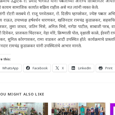
यक्रमाचे उद्घाटक रो. प्रमोद भागवत यांनी पत्रकारांच्या आरोग्य शिबिरानंतर 
ी कायम सामाजिक कार्यात सक्रिय राहील असे मत त्यांनी व्यक्त केले.
रसंगी रोटरी क्लबचे रो. राजू पनवेलकर, रो. दिलीप म्हापसेकर, ज्येष्ठ पत्रकार अ
 राऊत, उपाध्यक्ष हर्षवर्धन धारणकर, खजिनदार रामचंद्र कुडाळकर, सहसचिव
कर, लुमा जाधव, जतिन भिसे, अनिल भिसे, नागेश पाटील, साबाजी परब, वासुदे
धी दिवेकर, प्राजक्ता चिंदरकर, नेहा मोरे, क्रिष्णाली पोल, वृक्षाली काळे, ईश्वरी
र, सुनिल कोरगावकर, रामा वाडकर आदी उपस्थित होते. कार्यक्रमाचे प्रास्ताव
दार रामचंद्र कुडाळकर यांनी उपस्थितांचे आभार मानले.
e this:
WhatsApp
Facebook
X
LinkedIn
Print
YOU MIGHT ALSO LIKE