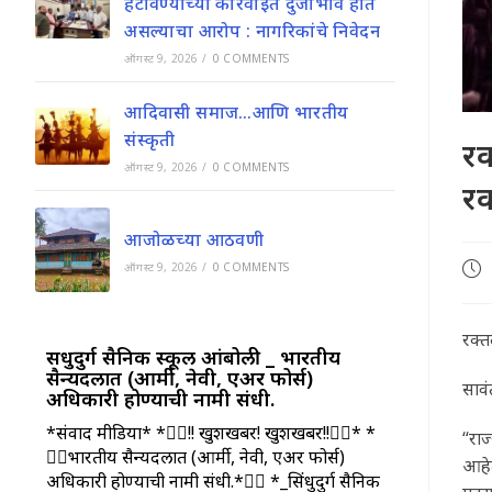
हटविण्याच्या कारवाईत दुजाभाव होत
असल्याचा आरोप : नागरिकांचे निवेदन
ऑगस्ट 9, 2026
/
0 COMMENTS
आदिवासी समाज…आणि भारतीय
संस्कृती
रक
ऑगस्ट 9, 2026
/
0 COMMENTS
रक
आजोळच्या आठवणी
Pos
ऑगस्ट 9, 2026
/
0 COMMENTS
pub
रक्त
सिंधुदुर्ग सैनिक स्कूल आंबोली _ भारतीय
सैन्यदलात (आर्मी, नेवी, एअर फोर्स)
सावं
अधिकारी होण्याची नामी संधी.
*संवाद मीडिया* *👮‍♂️!! खुशखबर! खुशखबर!!👮‍♂️* *
“राज
👮‍♂️भारतीय सैन्यदलात (आर्मी, नेवी, एअर फोर्स)
आहेत
अधिकारी होण्याची नामी संधी.*👮‍♀️ *_सिंधुदुर्ग सैनिक