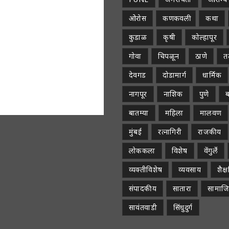
ओरोस
कणकवली
कथा
कुडाळ
कृषी
कोल्हापूर
गोवा
चिपळून
ठाणे
तळ
देवगड
दोडामार्ग
धार्मिक
नागपूर
नाशिक
पुणे
ब
बातम्या
महिला
मालवण
मुंबई
रत्नागिरी
राजकीय
लोककला
विशेष
वेंगुर्ले
व्यक्तीविशेष
व्यवसाय
शैक
संपादकीय
सातारा
सामाज
सावंतवाडी
सिंधुदुर्ग