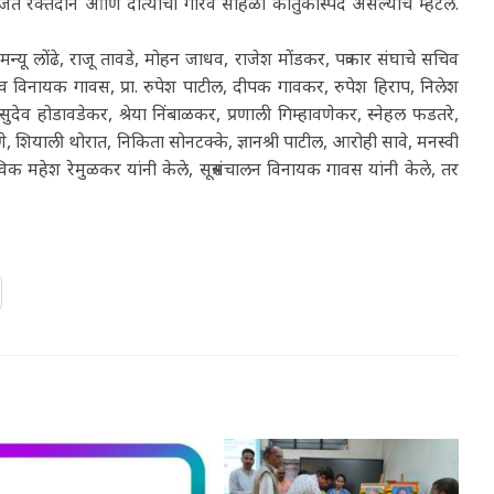
आयोजित रक्तदान आणि दात्यांचा गौरव सोहळा कौतुकास्पद असल्याचे म्हटले.
भिमन्यू लोंढे, राजू तावडे, मोहन जाधव, राजेश मोंडकर, पत्रकार संघाचे सचिव
 विनायक गावस, प्रा. रुपेश पाटील, दीपक गावकर, रुपेश हिराप, निलेश
व होडावडेकर, श्रेया निंबाळकर, प्रणाली गिम्हावणेकर, स्नेहल फडतरे,
 राणे, शियाली थोरात, निकिता सोनटक्के, ज्ञानश्री पाटील, आरोही सावे, मनस्वी
िक महेश रेमुळकर यांनी केले, सूत्रसंचालन विनायक गावस यांनी केले, तर