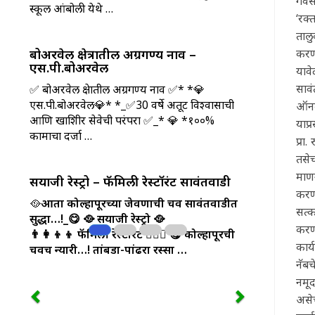
गवस 
स्कूल आंबोली येथे …
‘रक्
तालु
करण्
बोअरवेल क्षेत्रातील अग्रगण्य नाव –
एस.पी.बोअरवेल
याव
साव
✅ बोअरवेल क्षेत्रातील अग्रगण्य नाव ✅* *💎
एस.पी.बोअरवेल💎* *_✅30 वर्षे अतूट विश्वासाची
ऑनकॉ
आणि खात्रिशीर सेवेची परंपरा ✅_* 💎 *१००%
याप्
कामाचा दर्जा …
प्रा
तसेच
माणग
सयाजी रेस्ट्रो – फॅमिली रेस्टॉरंट सावंतवाडी
करण
🥘
आता कोल्हापूरच्या जेवणाची चव सावंतवाडीत
सत्क
सुद्धा…!_😋
🥘 सयाजी रेस्ट्रो 🥘
करण
👨‍👩‍👦‍👦 फॅमिली रेस्टॉरंट 👩‍❤️‍👨
😋 कोल्हापूरची
कार्
चवच न्यारी…! तांबडा-पांढरा रस्सा …
नॅब
नमूद
असेच