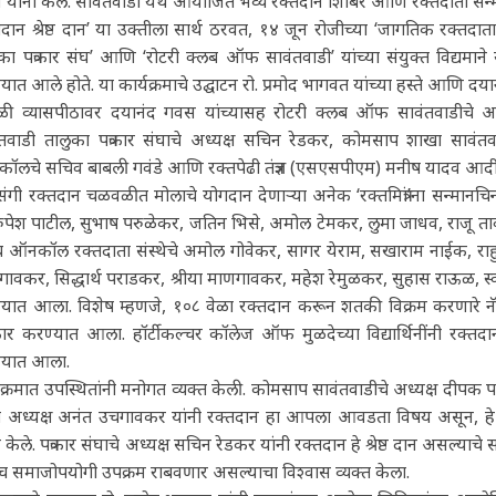
यांनी केले. सावंतवाडी येथे आयोजित भव्य रक्तदान शिबिर आणि रक्तदाता सन्मा
तदान श्रेष्ठ दान’ या उक्तीला सार्थ ठरवत, १४ जून रोजीच्या ‘जागतिक रक्तदाता
का पत्रकार संघ’ आणि ‘रोटरी क्लब ऑफ सावंतवाडी’ यांच्या संयुक्त विद्यम
यात आले होते. या कार्यक्रमाचे उद्घाटन रो. प्रमोद भागवत यांच्या हस्ते आणि दया
ेळी व्यासपीठावर दयानंद गवस यांच्यासह रोटरी क्लब ऑफ सावंतवाडीचे अध
ंतवाडी तालुका पत्रकार संघाचे अध्यक्ष सचिन रेडकर, कोमसाप शाखा सावंत
लचे सचिव बाबली गवंडे आणि रक्तपेढी तंत्रज्ञ (एसएसपीएम) मनीष यादव आदी 
रसंगी रक्तदान चळवळीत मोलाचे योगदान देणाऱ्या अनेक ‘रक्तमित्रां’ना सन्मान
. रुपेश पाटील, सुभाष परुळेकर, जतिन भिसे, अमोल टेमकर, लुमा जाधव, राजू त
 ऑनकॉल रक्तदाता संस्थेचे अमोल गोवेकर, सागर येराम, सखाराम नाईक, राहुल
ावकर, सिद्धार्थ पराडकर, श्रीया माणगावकर, महेश रेमुळकर, सुहास राऊळ, स्वप
्यात आला. विशेष म्हणजे, १०८ वेळा रक्तदान करून शतकी विक्रम करणारे नॅ
ार करण्यात आला. हॉर्टीकल्चर कॉलेज ऑफ मुळदेच्या विद्यार्थिनींनी रक्तदा
्यात आला.
यक्रमात उपस्थितांनी मनोगत व्यक्त केली. कोमसाप सावंतवाडीचे अध्यक्ष दीपक पटे
चे अध्यक्ष अनंत उचगावकर यांनी रक्तदान हा आपला आवडता विषय असून, हे 
 केले. पत्रकार संघाचे अध्यक्ष सचिन रेडकर यांनी रक्तदान हे श्रेष्ठ दान असल
 समाजोपयोगी उपक्रम राबवणार असल्याचा विश्वास व्यक्त केला.