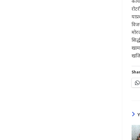
कार्
रोटर
याप्
विजय
मोरज
सिद्
खामक
खजिन
Shar