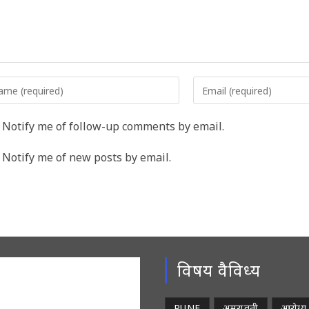
er
Enter
r
your
me
email
Notify me of follow-up comments by email.
address
rname
to
Notify me of new posts by email.
comment
ment
विषय वैविध्य
PUNE
अमरावती
आरोग्य