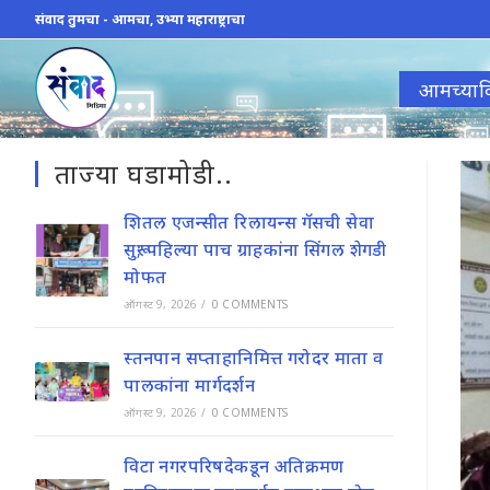
Skip
संवाद तुमचा - आमचा, उभ्या महाराष्ट्राचा
to
content
आमच्याव
ताज्या घडामोडी..
शितल एजन्सीत रिलायन्स गॅसची सेवा
सुरू; पहिल्या पाच ग्राहकांना सिंगल शेगडी
मोफत
ऑगस्ट 9, 2026
/
0 COMMENTS
स्तनपान सप्ताहानिमित्त गरोदर माता व
पालकांना मार्गदर्शन
ऑगस्ट 9, 2026
/
0 COMMENTS
विटा नगरपरिषदेकडून अतिक्रमण