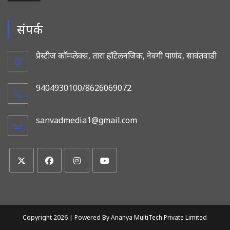
संपर्क
प्रेस्टीज कॉम्प्लेक्स, तारा हॉटेलनजिक, नेवगी पाणंद, सावंतवाडी
9404930100/8626069072
sanvadmedia1@gmail.com
Opens
in
your
application
Opens
Opens
Opens
Opens
in
in
in
in
a
a
a
a
new
new
new
new
Copyright 2026 |
Powered By Ananya MultiTech Private Limited
tab
tab
tab
tab