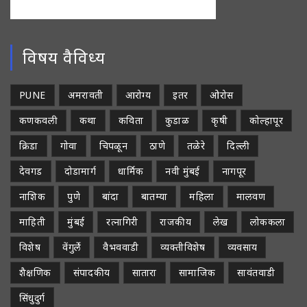
विषय वैविध्य
PUNE
अमरावती
आरोग्य
इतर
ओरोस
कणकवली
कथा
कविता
कुडाळ
कृषी
कोल्हापूर
क्रिडा
गोवा
चिपळून
ठाणे
तळेरे
दिल्ली
देवगड
दोडामार्ग
धार्मिक
नवी मुंबई
नागपूर
नाशिक
पुणे
बांदा
बातम्या
महिला
मालवण
माहिती
मुंबई
रत्नागिरी
राजकीय
लेख
लोककला
विशेष
वेंगुर्ले
वैभववाडी
व्यक्तीविशेष
व्यवसाय
शैक्षणिक
संपादकीय
सातारा
सामाजिक
सावंतवाडी
सिंधुदुर्ग