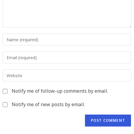
Enter
your
name
Enter
or
your
username
email
to
Enter
address
comment
your
to
website
comment
Notify me of follow-up comments by email.
URL
(optional)
Notify me of new posts by email.