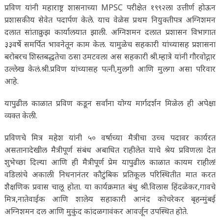
प्रविण यांनी महाराष्ट्र शासनाच्या MPSC परीक्षेत १९९२ला उत्तीर्ण होऊन
प्रशासकीय सेवेत पदार्पण केले. याच वेळेस प्रथम नियुक्तीपत्र अग्निशमन
दलात सांताक्रुझ कार्यालयात झाली. अग्निशमन दलात प्रशासन विभागात
३३वर्षे समर्पित भावनेतून काम केल. यामुळेच सहकारी यांच्यासह प्रशासना
बरोबरच शिस्तबद्धतेचा ठसा उमटवला अस सहकारी श्री.म्हात्रे यांनी गौरवोद्गार
उल्लेख केलं.श्री.प्रविण यांच्यासह पत्नी,मुलगी आणि मुलगा असा परिवार
आहे.
यापुढील काळात प्रविण कडून सर्वांना योग्य मार्गदर्शन मिळेल ही अपेक्षा
व्यक्त केली.
प्रविणचे मित्र महेश यांनी ५० वर्षाच्या मैत्रीचा उच्च पदावर कार्यरत
असतानादेखील मैत्रीपूर्ण संबंध अबाधित राहीलेत याचे श्रेय प्रविणला देत
शुभेच्छा दिल्या आणि ही मैत्रीपूर्ण प्रेम यापुढील काळात कायम राहील!
वडिलांचे अकाली निधनानंतर कौटुंबिक प्रतिकूल परिस्थितीत मात करत
शैक्षणिक प्रवास चालू होता. या कार्यक्रमात बंधु श्री.विलास हिंदळेकर,गावचे
मित्र,नातेवाईक आणि शालेय सहाकारी आनंद कोचरेकर बृहन्मुंबई
अग्निशमन दल आणि मुकुंद कांदळगावंकर आवर्जून उपस्थित होते.