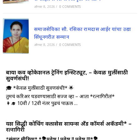
ऑगस्ट 8, 2026
/
0 COMMENTS
समाजसेविका सौ. रसिका रामदास आईर यांचा उद्या
सिंधूनगरीत सन्मान
ऑगस्ट 8, 2026
/
0 COMMENTS
बाया कर्वे व्होकेशनल ट्रेनिंग इन्स्टिट्यूट, – केवळ मुलींसाठी
सुवर्णसंधी!
🎓 *केवळ मुलींसाठी सुवर्णसंधी!* 🌟
तुमचं करिअर घडवण्यासाठी सज्ज व्हा – आता *रत्नागिरीत!*
👩‍🎓 10वी / 12वी नंतर पुढचं पाऊल …
यश सिद्धी कोचिंग क्लासेस सायन्स अँड कॉमर्स अकॅडमी* –
रत्नागिरी
*
संवाद मीडिया*
*💐प्रवेश ! प्रवेश !! प्रवेश !!!*💐