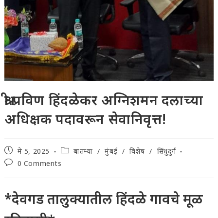
श्री.प्रविण हिंदळेकर अग्निशमन दलाच्या
अधिक्षक पदावरून सेवानिवृत्त!
Post
Post
मे 5, 2025
बातम्या
/
मुंबई
/
विशेष
/
सिंधुदुर्ग
published:
category:
Post
0 Comments
comments:
*देवगड तालुक्यातील हिंदळे गावचे मूळ