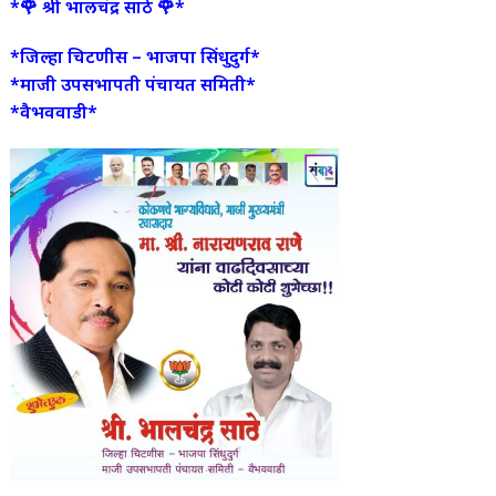
*🌹 श्री भालचंद्र साठे 🌹*
*जिल्हा चिटणीस – भाजपा सिंधुदुर्ग*
*माजी उपसभापती पंचायत समिती*
*वैभववाडी*