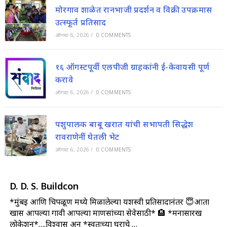
मोरगाव शाळेत रानभाजी प्रदर्शन व विक्री उपक्रमास
उत्स्फूर्त प्रतिसाद
ऑगस्ट 6, 2026
/
0 COMMENTS
१६ ऑगस्टपूर्वी एलपीजी ग्राहकांनी ई-केवायसी पूर्ण
करावे
ऑगस्ट 6, 2026
/
0 COMMENTS
पशुपालक बाबू खरात यांची सभापती सिद्धेश
रावराणेनीं घेतली भेट
ऑगस्ट 6, 2026
/
0 COMMENTS
D. D. S. Buildcon
*मुंबई आणि चिपळूण मध्ये मिळालेल्या यशस्वी प्रतिसादानंतर 😇आता
खास आपल्या गावी आपल्या माणसांच्या सेवेसाठी* 🏨 *मनासारख
लोकेशन*….विश्वास अन् *स्वतःच्या घराचे …