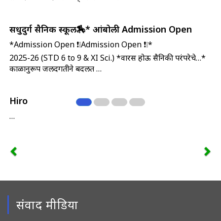
सिंधुदुर्ग सैनिक स्कूल🏇* आंबोली Admission Open
*Admission Open ❗❕Admission Open ❗❕*
2025-26 (STD 6 to 9 & XI Sci.) *वारस होऊ सैनिकी परंपरेचे…*
काळानुरूप जलदगतीने बदलत …
Hiro
…
संवाद मीडिया