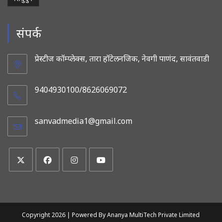
संपर्क
प्रेस्टीज कॉम्प्लेक्स, तारा हॉटेलनजिक, नेवगी पाणंद, सावंतवाडी
9404930100/8626069072
sanvadmedia1@gmail.com
Opens
in
your
application
Opens
Opens
Opens
Opens
in
in
in
in
a
a
a
a
new
new
new
new
Copyright 2026 |
Powered By Ananya MultiTech Private Limited
tab
tab
tab
tab