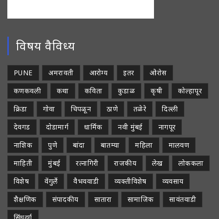
विषय वैविध्य
PUNE
अमरावती
आरोग्य
इतर
ओरोस
कणकवली
कथा
कविता
कुडाळ
कृषी
कोल्हापूर
क्रिडा
गोवा
चिपळून
ठाणे
तळेरे
दिल्ली
देवगड
दोडामार्ग
धार्मिक
नवी मुंबई
नागपूर
नाशिक
पुणे
बांदा
बातम्या
महिला
मालवण
माहिती
मुंबई
रत्नागिरी
राजकीय
लेख
लोककला
विशेष
वेंगुर्ले
वैभववाडी
व्यक्तीविशेष
व्यवसाय
शैक्षणिक
संपादकीय
सातारा
सामाजिक
सावंतवाडी
सिंधुदुर्ग