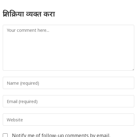
प्रतिक्रिया व्यक्त करा
Comment
Enter
your
name
Enter
or
your
username
email
to
Enter
address
comment
your
to
website
comment
Notify me of follow-up comments by email.
URL