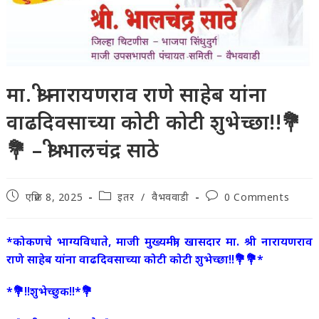
मा. श्री नारायणराव राणे साहेब यांना
वाढदिवसाच्या कोटी कोटी शुभेच्छा!!💐
💐 – श्री भालचंद्र साठे
Post
Post
Post
एप्रिल 8, 2025
इतर
/
वैभववाडी
0 Comments
published:
category:
comments:
*कोकणचे भाग्यविधाते, माजी मुख्यमंत्री, खासदार मा. श्री नारायणराव
राणे साहेब यांना वाढदिवसाच्या कोटी कोटी शुभेच्छा!!💐💐*
*💐!!शुभेच्छुक!!*💐