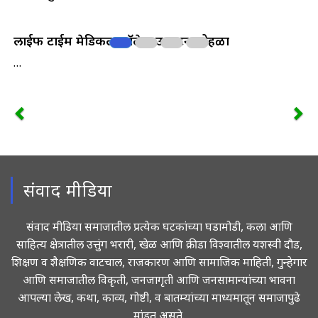
लाईफ टाईम मेडिकल कॉलेज उद्घाटन सोहळा
…
संवाद मीडिया
संवाद मीडिया समाजातील प्रत्येक घटकांच्या घडामोडी, कला आणि
साहित्य क्षेत्रातील उत्तुंग भरारी, खेळ आणि क्रीडा विश्वातील यशस्वी दौड,
शिक्षण व शैक्षणिक वाटचाल, राजकारण आणि सामाजिक माहिती, गुन्हेगार
आणि समाजातील विकृती, जनजागृती आणि जनसामान्यांच्या भावना
आपल्या लेख, कथा, काव्य, गोष्टी, व बातम्यांच्या माध्यमातून समाजापुढे
मांडत असते.