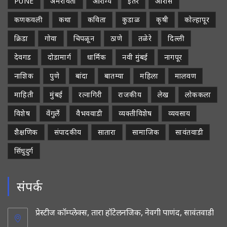
PUNE
अमरावती
आरोग्य
इतर
ओरोस
कणकवली
कथा
कविता
कुडाळ
कृषी
कोल्हापूर
क्रिडा
गोवा
चिपळून
ठाणे
तळेरे
दिल्ली
देवगड
दोडामार्ग
धार्मिक
नवी मुंबई
नागपूर
नाशिक
पुणे
बांदा
बातम्या
महिला
मालवण
माहिती
मुंबई
रत्नागिरी
राजकीय
लेख
लोककला
विशेष
वेंगुर्ले
वैभववाडी
व्यक्तीविशेष
व्यवसाय
शैक्षणिक
संपादकीय
सातारा
सामाजिक
सावंतवाडी
सिंधुदुर्ग
संपर्क
प्रेस्टीज कॉम्प्लेक्स, तारा हॉटेलनजिक, नेवगी पाणंद, सावंतवाडी