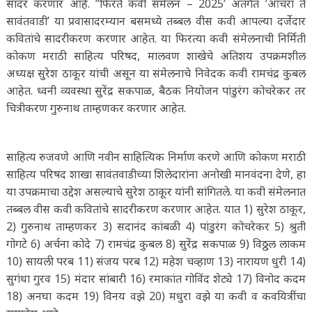
सादर करणार आहे. ’’फिरते कवी संमेलन – 2025’ अंतर्गत ’आचरा ते
सावंतवाडी’ या प्रवासादरम्यान बसमध्ये तब्बल वीस कवी आपल्या दर्जेदार
कवितांचे सादरीकरण करणार आहेत. या फिरत्या कवी संमेलनाची निर्मिती
कोकण मराठी साहित्य परिषद, मालवण शाखेचे अतिशय उपक्रमशील
अध्यक्ष सुरेश ठाकूर यांची असून या संमेलनाचे निवेदक कवी रामचंद्र कुबल
आहेत. ध्वनी व्यवस्था सुरेंद्र सकपाळ, बैठक नियोजन पांडुरंग कोचरेकर तर
चित्रीकरण गुरुनाथ ताम्हणकर करणार आहेत.
साहित्य रुजवणे आणि नवीन साहित्यिक निर्माण करणे आणि कोकण मराठी
साहित्य परिषद शाखा सावंतवाडीच्या शिलेदारांना अनोखी मानवंदना देणे, हा
या उपक्रमाचा उद्देश असल्याचे सुरेश ठाकूर यांनी सांगितले. या कवी संमेलनात
तब्बल वीस कवी कवितांचे सादरीकरण करणार आहेत. यात 1) सुरेश ठाकूर,
2) गुरुनाथ ताम्हणकर 3) सदानंद कांबळी 4) पांडुरंग कोचरेकर 5) श्रुती
गोगटे 6) अर्चना कोदे 7) रामचंद्र कुबल 8) सुरेंद्र सकपाळ 9) विठ्ठल लाकम
10) सायली परब 11) संजय परब 12) महेश चव्हाण 13) नारायण धुरी 14)
सुगंधा गुरव 15) मंदार सांबारी 16) रमाकांत गोविंद शेट्ये 17) विनोद कदम
18) अनघा कदम 19) विनय वझे 20) मधुरा वझे या कवी व कवयित्रींचा