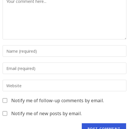
Enter
your
name
Enter
or
your
username
email
to
Enter
address
comment
your
to
website
comment
Notify me of follow-up comments by email.
URL
(optional)
Notify me of new posts by email.