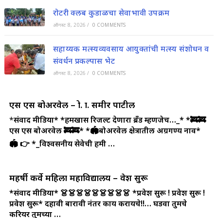
रोटरी क्लब कुडाळचा सेवाभावी उपक्रम
ऑगस्ट 8, 2026
/
0 COMMENTS
सहाय्यक मत्स्यव्यवसाय आयुक्तांची मत्स्य संशोधन व
संवर्धन प्रकल्पास भेट
ऑगस्ट 8, 2026
/
0 COMMENTS
एस एस बोअरवेल – प्रो. प्रा. समीर पाटील
*
संवाद मीडिया*
*हमखास रिजल्ट देणारा ब्रँड म्हणजेच…_*
*🚒🚒
एस एस बोअरवेल 🚒🚒*
*🏟️बोअरवेल क्षेत्रातील अग्रगण्य नाव*
🏟️
👉 *_विश्वसनीय सेवेची हमी …
महर्षी कर्वे महिला महाविद्यालय – प्रवेश सुरू
*संवाद मीडिया*
👗👗👗👗👗👗👗👗👗
*प्रवेश सुरू ! प्रवेश सुरू !
प्रवेश सुरू*
दहावी बारावी नंतर काय करायचे!!…
घडवा तुमचे
करियर तुमच्या …