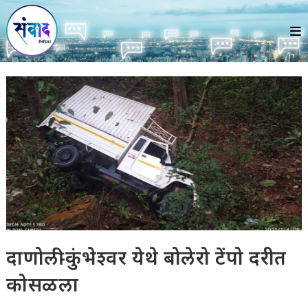
Skip
to
content
दाणोली-कुंभेश्वर येथे बोलेरो टेंपो दरीत
कोसळला