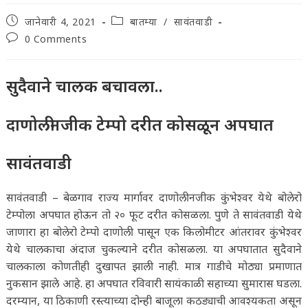
Post
Post
जानेवारी 4, 2021
बातम्या
/
सावंतवाडी
published:
category:
Post
0 Comments
comments:
सुदैवाने चालक बचावला..
दाणोलीनजीक टेम्पो दरीत कोसळून अपघात
सावंतवाडी
सावंतवाडी – बेळगाव राज्य मार्गावर दाणोलीनजीक कुंभेश्वर येथे बोलेरो
टेम्पोला अपघात होऊन तो २० फूट दरीत कोसळला. पुणे ते सावंतवाडी येथे
जाणारा हा बोलेरो टेम्पो दाणोली पासून एक किलोमीटर आंतरावर कुंभेश्वर
येथे चालकाचा अंदाज चुकल्याने दरीत कोसळला. या अपघातात सुदैवाने
चालकाला कोणतीही दुखापत झाली नाही. मात्र गाडीचे मोठ्या प्रमाणात
नुकसान झाले आहे. हा अपघात रविवारी सायंकाळी सहाच्या सुमारास घडला.
दरम्यान, या ठिकाणी रस्त्याच्या दोन्ही बाजूला कठड्याची आवश्यकता असून