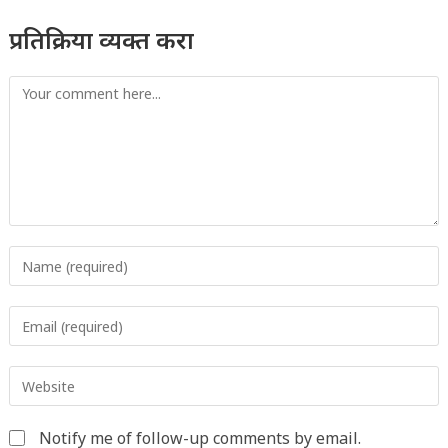
प्रतिक्रिया व्यक्त करा
Comment
Enter
your
name
Enter
or
your
username
email
to
Enter
address
comment
your
to
website
comment
Notify me of follow-up comments by email.
URL