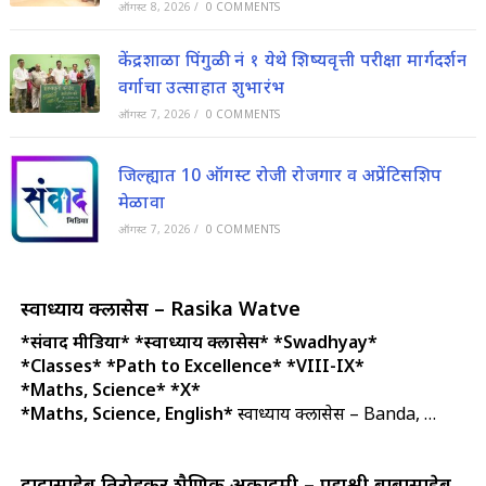
ऑगस्ट 8, 2026
/
0 COMMENTS
केंद्रशाळा पिंगुळी नं १ येथे शिष्यवृत्ती परीक्षा मार्गदर्शन
वर्गाचा उत्साहात शुभारंभ
ऑगस्ट 7, 2026
/
0 COMMENTS
जिल्ह्यात 10 ऑगस्ट रोजी रोजगार व अप्रेंटिसशिप
मेळावा
ऑगस्ट 7, 2026
/
0 COMMENTS
स्वाध्याय क्लासेस – Rasika Watve
*संवाद मीडिया*
*स्वाध्याय क्लासेस*
*Swadhyay*
*Classes*
*Path to Excellence*
*VIII-IX*
*Maths, Science*
*X*
*Maths, Science, English*
स्वाध्याय क्लासेस – Banda, …
दादासाहेब तिरोडकर शैक्षणिक अकादमी – पद्मश्री बाबासाहेब