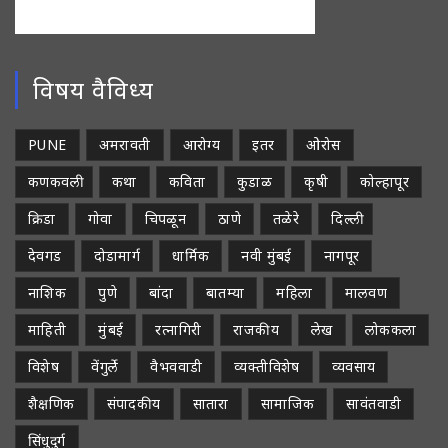
विषय वैविध्य
PUNE
अमरावती
आरोग्य
इतर
ओरोस
कणकवली
कथा
कविता
कुडाळ
कृषी
कोल्हापूर
क्रिडा
गोवा
चिपळून
ठाणे
तळेरे
दिल्ली
देवगड
दोडामार्ग
धार्मिक
नवी मुंबई
नागपूर
नाशिक
पुणे
बांदा
बातम्या
महिला
मालवण
माहिती
मुंबई
रत्नागिरी
राजकीय
लेख
लोककला
विशेष
वेंगुर्ले
वैभववाडी
व्यक्तीविशेष
व्यवसाय
शैक्षणिक
संपादकीय
सातारा
सामाजिक
सावंतवाडी
सिंधुदुर्ग