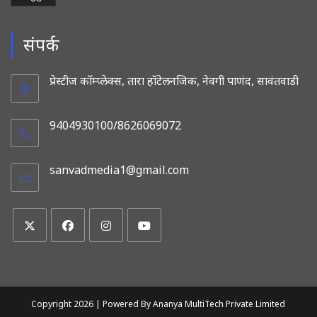
संपर्क
प्रेस्टीज कॉम्प्लेक्स, तारा हॉटेलनजिक, नेवगी पाणंद, सावंतवाडी
9404930100/8626069072
sanvadmedia1@gmail.com
Opens
in
your
application
Opens
Opens
Opens
Opens
in
in
in
in
a
a
a
a
new
new
new
new
Copyright 2026 |
Powered By Ananya MultiTech Private Limited
tab
tab
tab
tab