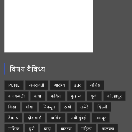
विषय वैविध्य
PUNE
अमरावती
आरोग्य
इतर
ओरोस
कणकवली
कथा
कविता
कुडाळ
कृषी
कोल्हापूर
क्रिडा
गोवा
चिपळून
ठाणे
तळेरे
दिल्ली
देवगड
दोडामार्ग
धार्मिक
नवी मुंबई
नागपूर
नाशिक
पुणे
बांदा
बातम्या
महिला
मालवण