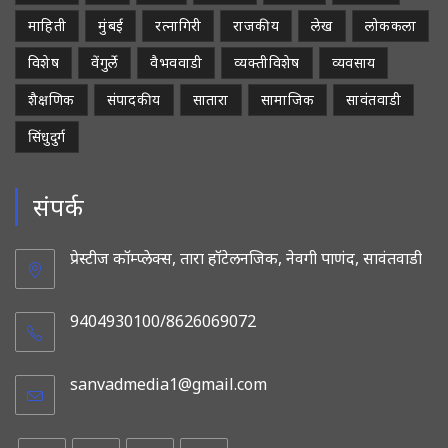
माहिती
मुंबई
रत्नागिरी
राजकीय
लेख
लोककला
विशेष
वेंगुर्ले
वैभववाडी
व्यक्तीविशेष
व्यवसाय
शैक्षणिक
संपादकीय
सातारा
सामाजिक
सावंतवाडी
सिंधुदुर्ग
संपर्क
प्रेस्टीज कॉम्प्लेक्स, तारा हॉटेलनजिक, नेवगी पाणंद, सावंतवाडी
9404930100/8626069072
sanvadmedia1@gmail.com
Opens
in
your
application