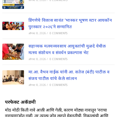
डिंगणेचे विलास सावंत ‘भास्कर भूषण स्टार आयकॉन
पुरस्कार २०२६’ने सन्मानित
ऑगस्ट 8, 2026
/
0 COMMENTS
सहाय्यक मत्स्यव्यवसाय आयुक्तांची मुळदे येथील
मत्स्य संशोधन व संवर्धन प्रकल्पास भेट
ऑगस्ट 8, 2026
/
0 COMMENTS
मा.आ. वैभव नाईक यांनी आ. सतेज (बंटी) पाटील व
संजय पाटील यांचे केले सांत्वन
ऑगस्ट 8, 2026
/
0 COMMENTS
परफेक्ट अकॅडमी
मोठ मोठी किती नावे आली आणि गेली, कारण मोठ्या नावातून ‘नराचा
नारायणा’होत नाही, तर त्याला जोड लागते मेहनतीची, निकालांची आणि