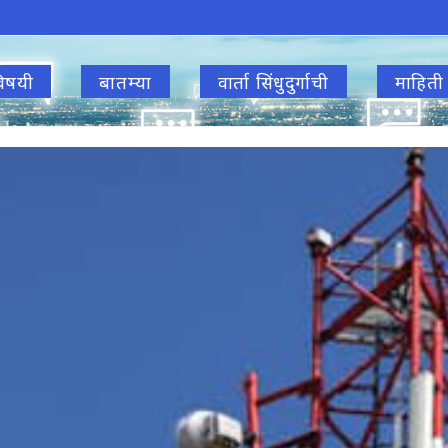
िषयी
बातम्या
वार्ता सिंधुदुर्गाची
माहिती