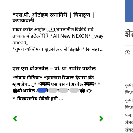
*एस.पी. ऑटोहब रत्नागिरी | चिपळूण |
कणकवली
सादर करीत आहोत 🇮🇳भारतातील विक्रीचे सर्व
शे
उच्चांक मोडलेली🇮🇳 *All New NEXON* _way
ahead_
*तुमचे व्यक्तिमत्त्व खुलावेल असे डिझाईन* 💫 सहा …
Pos
pub
एस एस बोअरवेल – प्रो. प्रा. समीर पाटील
*
संवाद मीडिया*
*हमखास रिजल्ट देणारा ब्रँड
म्हणजेच…_*
*🚒🚒 एस एस बोअरवेल 🚒🚒*
*
कृषी
🏟️बोअरवेल क्षेत्रातील अग्रगण्य नाव*🏟️
👉
जिओ
*_विश्वसनीय सेवेची हमी …
कृषी
जिओच
पंजा
शेतक
संघट