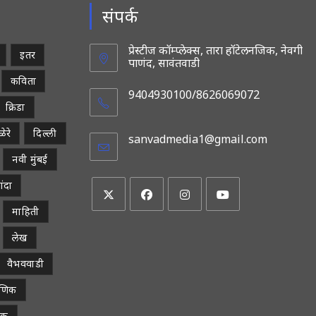
संपर्क
प्रेस्टीज कॉम्प्लेक्स, तारा हॉटेलनजिक, नेवगी
इतर
पाणंद, सावंतवाडी
कविता
9404930100/8626069072
क्रिडा
ेरे
दिल्ली
sanvadmedia1@gmail.com
Opens
in
नवी मुंबई
your
applicatio
ांदा
माहिती
Opens
Opens
Opens
Opens
in
in
in
in
लेख
a
a
a
a
वैभववाडी
new
new
new
new
tab
tab
tab
tab
्षणिक
िक