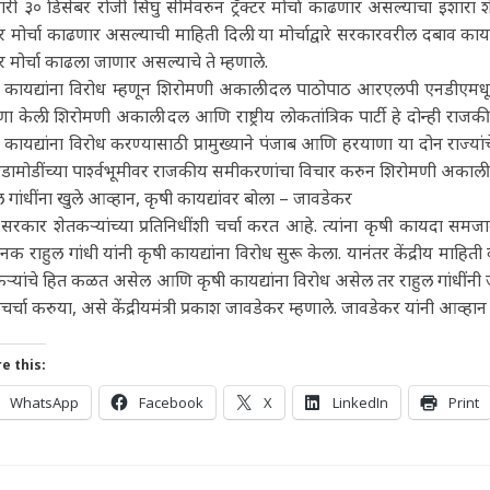
ारी ३० डिसेंबर रोजी सिंघु सीमेवरुन ट्रॅक्टर मोर्चा काढणार असल्याचा इशारा 
क्टर मोर्चा काढणार असल्याची माहिती दिली. या मोर्चाद्वारे सरकारवरील दबाव का
क्टर मोर्चा काढला जाणार असल्याचे ते म्हणाले.
 कायद्यांना विरोध म्हणून शिरोमणी अकाली दल पाठोपाठ आरएलपी एनडीएमधून बाहेर
ा केली. शिरोमणी अकाली दल आणि राष्ट्रीय लोकतांत्रिक पार्टी हे दोन्ही राजक
 कायद्यांना विरोध करण्यासाठी प्रामुख्याने पंजाब आणि हरयाणा या दोन राज्या
घडामोडींच्या पार्श्वभूमीवर राजकीय समीकरणांचा विचार करुन शिरोमणी अका
ल गांधींना खुले आव्हान, कृषी कायद्यांवर बोला – जावडेकर
्र सरकार शेतकऱ्यांच्या प्रतिनिधींशी चर्चा करत आहे. त्यांना कृषी कायदा समजाव
क राहुल गांधी यांनी कृषी कायद्यांना विरोध सुरू केला. यानंतर केंद्रीय माहिती व
ऱ्यांचे हित कळत असेल आणि कृषी कायद्यांना विरोध असेल तर राहुल गांधींनी ज
 चर्चा करुया, असे केंद्रीयमंत्री प्रकाश जावडेकर म्हणाले. जावडेकर यांनी आव्हा
e this:
WhatsApp
Facebook
X
LinkedIn
Print