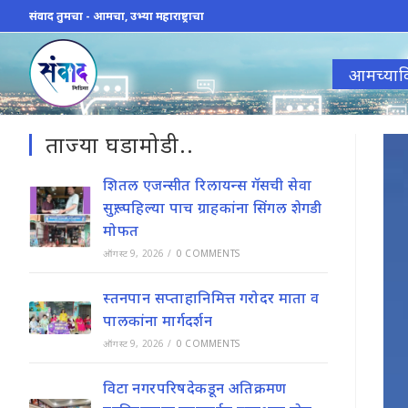
Skip
संवाद तुमचा - आमचा, उभ्या महाराष्ट्राचा
to
content
आमच्याव
ताज्या घडामोडी..
शितल एजन्सीत रिलायन्स गॅसची सेवा
सुरू; पहिल्या पाच ग्राहकांना सिंगल शेगडी
मोफत
ऑगस्ट 9, 2026
/
0 COMMENTS
स्तनपान सप्ताहानिमित्त गरोदर माता व
पालकांना मार्गदर्शन
ऑगस्ट 9, 2026
/
0 COMMENTS
विटा नगरपरिषदेकडून अतिक्रमण