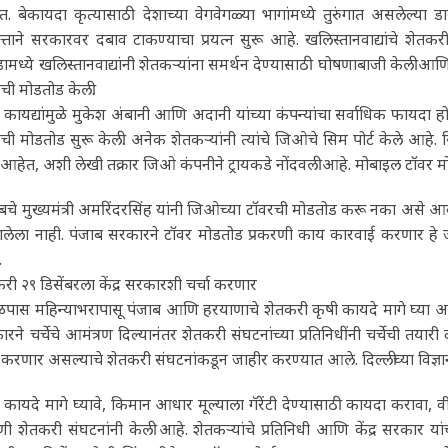
. बेकायदा कृत्यासाठी देशाच्या वेगवेगळ्या भागांमध्ये तुरुंगात असलेल्या डाव्
ित्ताने सरकारवर दबाव टाकण्याचा प्रयत्न सुरू आहे. खलिस्तानवाद्यांचे 
ामध्ये खलिस्तानवाद्यांनी शेतकऱ्यांना समर्थन देण्यासाठी घोषणाबाजी केली आण
ची मोडतोड केली.
 कायद्यांमुळे मुकेश अंबानी आणि अदानी यांच्या कंपन्यांचा सर्वाधिक फायदा ह
ची मोडतोड सुरू केली. अनेक शेतकऱ्यांनी त्यांचे जिओचे सिम पोर्ट केले आहे. 
 आहेत, अशी लेखी तक्रार जिओ कंपनीने ट्रायकडे नोंदवली आहे. मोबाइल टॉवर
बचे मुख्यमंत्री अमरिंदरसिंह यांनी जिओच्या टॉवरची मोडतोड करू नका असे आ
ालेला नाही. पंजाब सरकारने टॉवर मोडतोड प्रकरणी काय कारवाई करणार हे ज
.
री २९ डिसेंबरला केंद्र सरकारशी चर्चा करणार
ास महिन्याभरापासू पंजाब आणि हरयाणाचे शेतकरी कृषी कायदे मागे घ्या अश
रने चर्चेचे आमंत्रण दिल्यानंतर शेतकरी संघटनांच्या प्रतिनिधींनी चर्चेची तयार
ा करणार असल्याचे शेतकरी संघटनांकडून जाहीर करण्यात आले. दिल्लीच्या विज्
 कायदे मागे घ्यावे, किमान आधार मूल्याला गॅरेंटी देण्यासाठी कायदा करावा, 
ी शेतकरी संघटनांनी केली आहे. शेतकऱ्यांचे प्रतिनिधी आणि केंद्र सरकार य