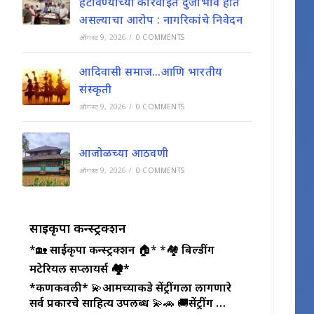
हटविण्याच्या कारवाईत दुजाभाव होत
असल्याचा आरोप : नागरिकांचे निवेदन
ऑगस्ट 9, 2026
/
0 COMMENTS
आदिवासी समाज…आणि भारतीय
संस्कृती
ऑगस्ट 9, 2026
/
0 COMMENTS
आजोळच्या आठवणी
ऑगस्ट 9, 2026
/
0 COMMENTS
साईकृपा कन्स्ट्रक्शन
*🏡
साईकृपा कन्स्ट्रक्शन
🏠* *🏘️
बिल्डींग
मटेरियल सप्लायर्स 🏘️*
*कणकवली*
💫
आमच्याकडे सेंट्रींगला लागणारे
सर्व प्रकारचे साहित्य उपलब्ध
💫🚗 🚚
सेंट्रींग …