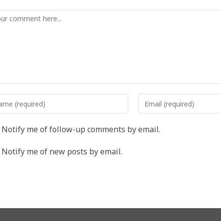
mment
er
Enter
r
your
me
email
Notify me of follow-up comments by email.
address
rname
to
Notify me of new posts by email.
comment
ment