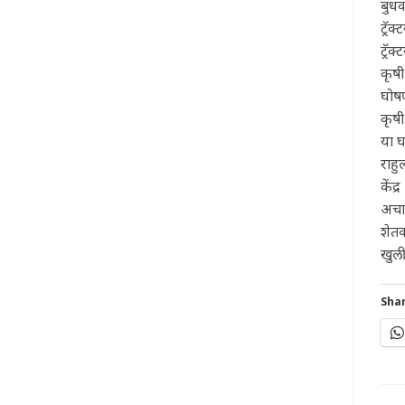
बुधव
ट्रॅ
ट्रॅ
कृषी
घोषण
कृषी
या 
राहु
केंद
अचान
शेतक
खुली
Shar