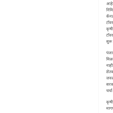
आहेत
निम
कॅनड
टॉवर
कृषी
टॉवर
सुरू
पंजा
मिळ
नाही
शेतक
जवळप
सरका
चर्च
कृषी
मागण