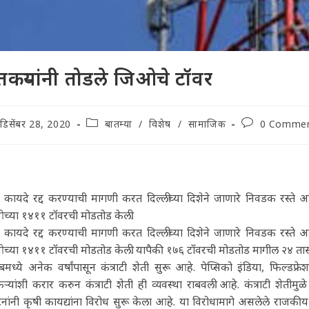
तकऱ्यांनी तोडले जिओचे टॉवर
t
Post
Post
डिसेंबर 28, 2020
बातम्या
/
विशेष
/
सामाजिक
0 Comme
lished:
category:
comments:
 कायदे रद्द करण्याची मागणी करत दिल्लीच्या दिशेने जाणारे निवडक रस्ते अड
च्या १४११ टॉवरची मोडतोड केली.
 कायदे रद्द करण्याची मागणी करत दिल्लीच्या दिशेने जाणारे निवडक रस्ते अड
्या १४११ टॉवरची मोडतोड केली. यापैकी १७६ टॉवरची मोडतोड मागील २४ तासां
बमध्ये अनेक वर्षांपासून कंत्राटी शेती सुरू आहे. पेप्सिको इंडिया, फिल्डफ्र
ऱ्यांशी करार करुन कंत्राटी शेती ही व्यवस्था राबवली आहे. कंत्राटी शेती
नांनी कृषी कायद्यांना विरोध सुरू केला आहे. या विरोधामागे असलेले राज