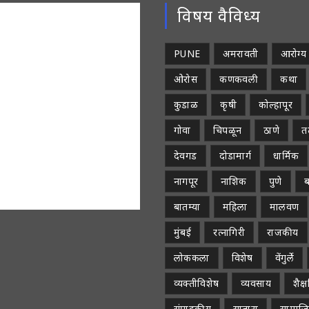
विषय वैविध्य
PUNE
अमरावती
आरोग्य
ओरोस
कणकवली
कथा
कुडाळ
कृषी
कोल्हापूर
गोवा
चिपळून
ठाणे
तळ
देवगड
दोडामार्ग
धार्मिक
नागपूर
नाशिक
पुणे
ब
बातम्या
महिला
मालवण
मुंबई
रत्नागिरी
राजकीय
लोककला
विशेष
वेंगुर्ले
व्यक्तीविशेष
व्यवसाय
शैक
संपादकीय
सातारा
सामाज