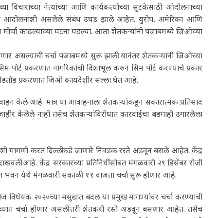
या विचारांच्या नेत्यांच्या आणि कार्यकर्त्यांच्या सुटकेसाठी आंदोलनाच्या
शेतकरी आंदोलनाशी असलेले संबंध उघड झाले आहेत. युरोप, अमेरिका आणि
ि मोर्चा काढल्याच्या घटना घडल्या. आता शेतकऱ्यांनी पंजाबमध्ये जिओच्या
ोणार असल्याची चर्चा पंजाबमध्ये सुरू झाली. यानंतर शेतकऱ्यांनी जिओच्या
सिम पोर्ट प्रकरणात नागरिकांची दिशाभूल करुन सिम पोर्ट करण्याचे प्रकार
 मोडतोड प्रकरणात जिओ कायदेशीर सल्ला घेत आहे.
वाहन केले आहे. मात्र या आवाहनाला शेतकऱ्यांकडून सकारात्मक प्रतिसाद
ाहीर केलेले नाही तसेच शेतकऱ्यांविरोधात कारवाईचा बडगाही उगारलेला
ी मागणी करत दिल्लीकडे जाणारे निवडक रस्ते अडवून बसले आहेत. केंद्र
ी दाखवली आहे. केंद्र सरकारच्या प्रतिनिधींसोबत मंगळवारी २९ डिसेंबर रोजी
ञान भवन येथे मंगळवारी सकाळी ११ वाजता चर्चा सुरू होणार आहे.
वीज विधेयक २०२०च्या मसुद्यात बदल या प्रमुख मागण्यांवर चर्चा करण्याची
ांच्यात चर्चा होणार असली तरी शेतकरी रस्ते अडवून बसणार आहेत. तसेच