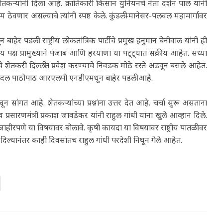
शेतकऱ्यांनी दिला आहे. क्रांतिकारी किसान युनियनचे नेता दर्शन पाल यांनी
यम ठेवणार असल्याचे त्यांनी स्पष्ट केले. कुंडली-मानेसर-पलवल महामार्गावर
 पडली. राष्ट्रीय लोकतांत्रिक पार्टीचे प्रमुख हनुमान बेनीवाल यांनी ही
ीय पक्ष प्रामुख्याने पंजाब आणि हरयाणा या पट्ट्यात सक्रीय आहेत. सध्या
ंचे शेतकरी दिल्लीत प्रवेश करण्याचे निवडक मोठे रस्ते अडवून बसले आहेत.
ली दल पाठोपाठ आरएलपी एनडीएमधून बाहेर पडली आहे.
ून सांगत आहे. शेतकऱ्यांच्या प्रश्नांना उत्तर देत आहे. चर्चा सुरू असताना
 प्रसारणमंत्री प्रकाश जावडेकर यांनी राहुल गांधी यांना खुले आव्हान दिले.
ाहीरपणे या विषयावर बोलावे. कृषी कायदा या विषयावर राष्ट्रीय पातळीवर
न दिल्यानंतर काही दिवसांतच राहुल गांधी परदेशी निघून गेले आहेत.