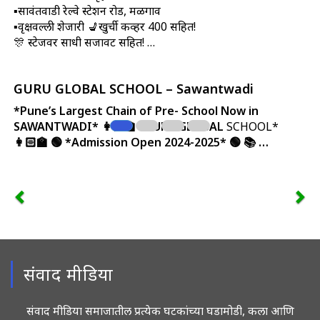
▪सावंतवाडी रेल्वे स्टेशन रोड, मळगाव
▪वृक्षवल्ली शेजारी 💺खुर्ची कव्हर 400 सहित!
🎊 स्टेजवर साधी सजावट सहित! …
GURU GLOBAL SCHOOL – Sawantwadi
*Pune’s Largest Chain of Pre- School Now in
SAWANTWADI*
👩🏻‍🏫 *GURU GLOBAL
SCHOOL*
👩🏻‍🏫
🟢 *Admission Open 2024-2025* 🟢
📚 …
संवाद मीडिया
संवाद मीडिया समाजातील प्रत्येक घटकांच्या घडामोडी, कला आणि