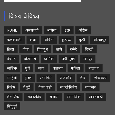
विषय वैविध्य
PUNE
अमरावती
आरोग्य
इतर
ओरोस
कणकवली
कथा
कविता
कुडाळ
कृषी
कोल्हापूर
क्रिडा
गोवा
चिपळून
ठाणे
तळेरे
दिल्ली
देवगड
दोडामार्ग
धार्मिक
नवी मुंबई
नागपूर
नाशिक
पुणे
बांदा
बातम्या
महिला
मालवण
माहिती
मुंबई
रत्नागिरी
राजकीय
लेख
लोककला
विशेष
वेंगुर्ले
वैभववाडी
व्यक्तीविशेष
व्यवसाय
शैक्षणिक
संपादकीय
सातारा
सामाजिक
सावंतवाडी
सिंधुदुर्ग