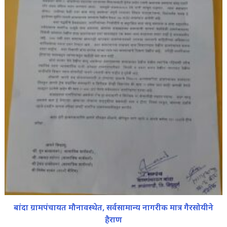
बांदा ग्रामपंचायत मौनावस्थेत, सर्वसामान्य नागरीक मात्र गैरसोयीने
हैराण