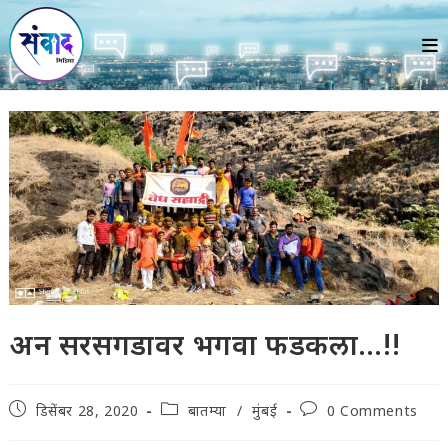
Skip
to
content
अन सरसगडावर भगवा फडकला…!!
Post
Post
Post
डिसेंबर 28, 2020
बातम्या
/
मुंबई
0 Comments
published:
category:
comments: