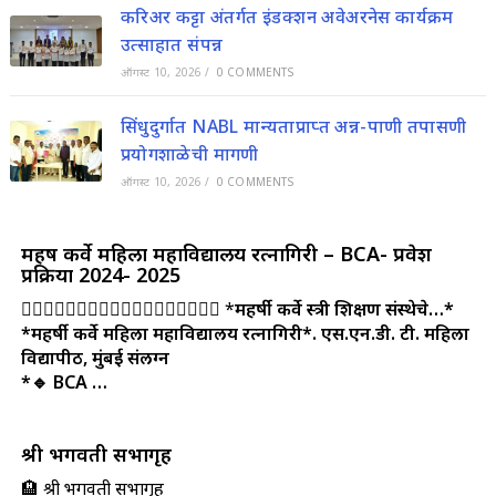
करिअर कट्टा अंतर्गत इंडक्शन अवेअरनेस कार्यक्रम
उत्साहात संपन्न
ऑगस्ट 10, 2026
/
0 COMMENTS
सिंधुदुर्गात NABL मान्यताप्राप्त अन्न-पाणी तपासणी
प्रयोगशाळेची मागणी
ऑगस्ट 10, 2026
/
0 COMMENTS
महर्षी कर्वे महिला महाविद्यालय रत्नागिरी – BCA- प्रवेश
प्रक्रिया 2024- 2025
👩‍⚖️👩‍⚖️👩‍⚖️👩‍⚖️👩‍⚖️👩‍⚖️👩‍⚖️👩‍⚖️👩‍⚖️ *
महर्षी कर्वे स्त्री शिक्षण संस्थेचे…*
*महर्षी कर्वे महिला महाविद्यालय रत्नागिरी*.
एस.एन.डी. टी. महिला
विद्यापीठ, मुंबई संलग्न
*🔹 BCA …
श्री भगवती सभागृह
🏨 श्री भगवती सभागृह