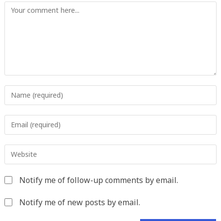
Comment
Enter
your
name
Enter
or
your
username
email
to
Enter
address
comment
your
to
website
comment
Notify me of follow-up comments by email.
URL
(optional)
Notify me of new posts by email.