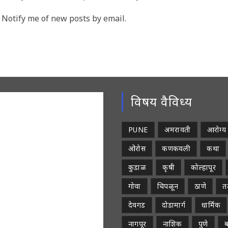
rname
to
Notify me of new posts by email.
comment
ment
विषय वैविध्य
PUNE
अमरावती
आरोग्य
ओरोस
कणकवली
कथा
कुडाळ
कृषी
कोल्हापूर
गोवा
चिपळून
ठाणे
तळ
देवगड
दोडामार्ग
धार्मिक
नागपूर
नाशिक
पुणे
ब