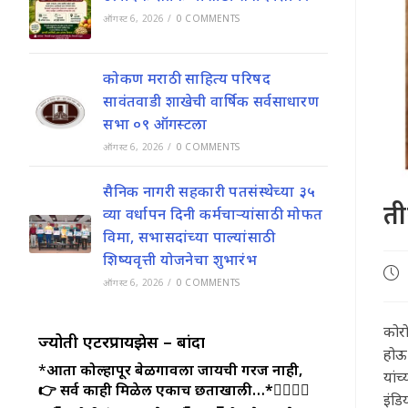
ऑगस्ट 6, 2026
/
0 COMMENTS
कोकण मराठी साहित्य परिषद
सावंतवाडी शाखेची वार्षिक सर्वसाधारण
सभा ०९ ऑगस्टला
ऑगस्ट 6, 2026
/
0 COMMENTS
सैनिक नागरी सहकारी पतसंस्थेच्या ३५
ती
व्या वर्धापन दिनी कर्मचाऱ्यांसाठी मोफत
विमा, सभासदांच्या पाल्यांसाठी
शिष्यवृत्ती योजनेचा शुभारंभ
Pos
ऑगस्ट 6, 2026
/
0 COMMENTS
pub
कोर
ज्योती एंटरप्रायझेस – बांदा
होऊ
*
आता कोल्हापूर बेळगावला जायची गरज नाही,
यांच
👉 सर्व काही मिळेल एकाच छताखाली…*🏃‍♀️🏃‍♂️
इंडि