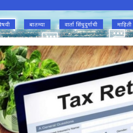
िषयी
बातम्या
वार्ता सिंधुदुर्गाची
माहिती