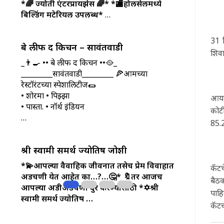
*🌈 ज्योती एंटरप्रायझेस 🌈*
*🏬होलसेलमध्ये
बिल्डिंग मटेरियल उपलब्ध*
…
31 
बे लीफ द किचन – सावंतवाडी
शिव
_👨‍🍳 •• बे लीफ द किचन ••🥘_
_________सावंतवाडी_________ 🍕आमच्या
रेस्टॉरंटच्या स्पेशालिटीज🌯
• शोरमा • पिझ्झा
आयकर
• पास्ता. • नॉर्थ इंडियन
कोट
…
85.2
श्री स्वामी समर्थ ज्योतिष जोशी
*💫आपल्या वैवाहिक जीवनात तसेच प्रेम विवाहात
कॅटच
अडचणी येत आहेत का…?…🤔*
🔖तर आजच
बैठक
आपल्या अडीअडचणी दुर करण्यासाठी *✡️श्री
पाहि
स्वामी समर्थ ज्योतिष …
कॅटच