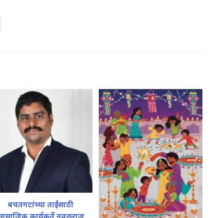
बचतगटांच्या ताईंसाठी
सामाजिक कार्यकर्ते नवलराज