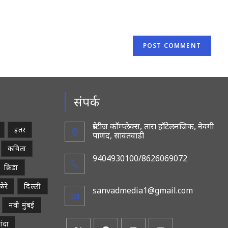
(optional)
संपर्क
प्रेस्टीज कॉम्प्लेक्स, तारा हॉटेलनजिक, नेवगी
इतर
पाणंद, सावंतवाडी
कविता
9404930100/8626069072
क्रिडा
ेरे
दिल्ली
sanvadmedia1@gmail.com
Opens
in
नवी मुंबई
your
applicatio
ांदा