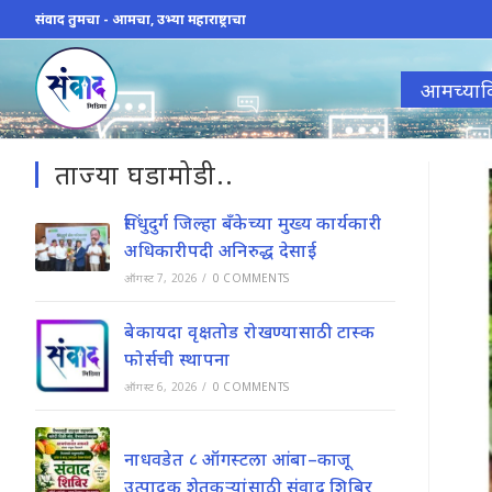
Skip
संवाद तुमचा - आमचा, उभ्या महाराष्ट्राचा
to
content
आमच्याव
ताज्या घडामोडी..
सिंधुदुर्ग जिल्हा बँकेच्या मुख्य कार्यकारी
अधिकारीपदी अनिरुद्ध देसाई
ऑगस्ट 7, 2026
/
0 COMMENTS
बेकायदा वृक्षतोड रोखण्यासाठी टास्क
फोर्सची स्थापना
ऑगस्ट 6, 2026
/
0 COMMENTS
नाधवडेत ८ ऑगस्टला आंबा–काजू
उत्पादक शेतकऱ्यांसाठी संवाद शिबिर