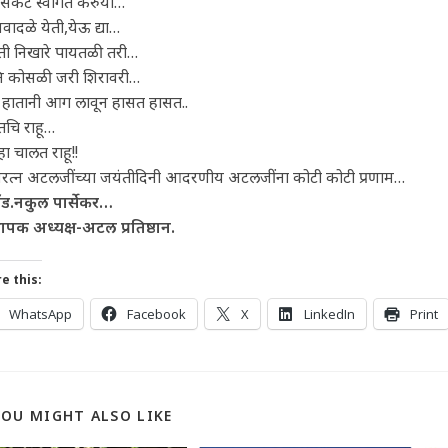
 संकटे स्वागत करुया…
यवादळे येती,येऊ द्या…
ी निखारे पायतळी तरी…
नि कोसळी जरी शिरावरी…
 हातानी आग लावून हासत हासत..
चि राहू…
ा चालत राहू!!
्वरत्न अटलजींच्या जयंतीदिनी आदरणीय अटलजींना कोटी कोटी प्रणाम…
ड.नकुल पार्सेकर…
थापक अध्यक्ष-अटल प्रतिष्ठान.
e this:
WhatsApp
Facebook
X
LinkedIn
Print
YOU MIGHT ALSO LIKE