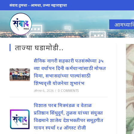
Skip
संवाद तुमचा - आमचा, उभ्या महाराष्ट्राचा
to
content
आमच्याव
ताज्या घडामोडी..
सैनिक नागरी सहकारी पतसंस्थेच्या ३५
व्या वर्धापन दिनी कर्मचाऱ्यांसाठी मोफत
विमा, सभासदांच्या पाल्यांसाठी
शिष्यवृत्ती योजनेचा शुभारंभ
ऑगस्ट 6, 2026
/
0 COMMENTS
विशाल परब मित्रमंडळ व वेताळ
प्रतिष्ठान सिंधुदुर्ग, तुळस यांच्या संयुक्त
विद्यमाने शालेय देशभक्तीपर समूहगीत
गायन स्पर्धा १४ ऑगस्ट रोजी