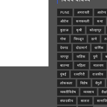
PUNE
अमरावती
आरोग्य
ओरोस
कणकवली
कथा
कुडाळ
कृषी
कोल्हापूर
गोवा
चिपळून
ठाणे
तळ
देवगड
दोडामार्ग
धार्मिक
नागपूर
नाशिक
पुणे
ब
बातम्या
महिला
मालवण
मुंबई
रत्नागिरी
राजकीय
लोककला
विशेष
वेंगुर्ले
व्यक्तीविशेष
व्यवसाय
शैक
संपादकीय
सातारा
सामाज