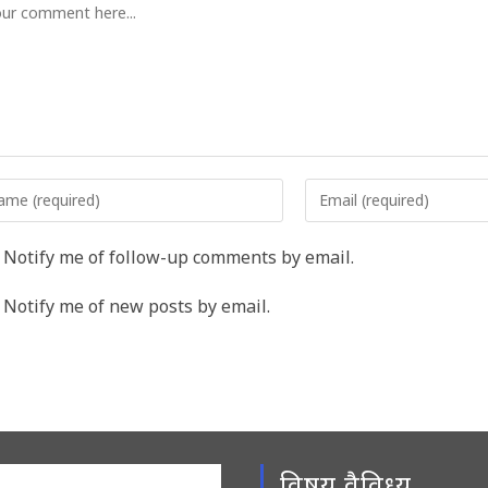
mment
er
Enter
r
your
me
email
Notify me of follow-up comments by email.
address
rname
to
Notify me of new posts by email.
comment
ment
विषय वैविध्य