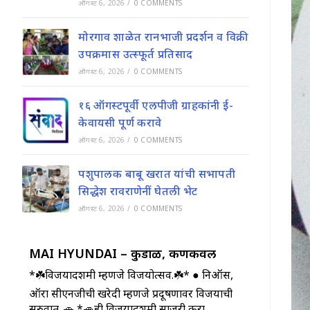
ऑगस्ट 6, 2026
/
0 COMMENTS
मोरगाव शाळेत रानभाजी प्रदर्शन व विक्री
उपक्रमास उत्स्फूर्त प्रतिसाद
ऑगस्ट 6, 2026
/
0 COMMENTS
१६ ऑगस्टपूर्वी एलपीजी ग्राहकांनी ई-
केवायसी पूर्ण करावे
ऑगस्ट 6, 2026
/
0 COMMENTS
पशुपालक बाबू खरात यांची सभापती
सिद्धेश रावराणेनीं घेतली भेट
ऑगस्ट 6, 2026
/
0 COMMENTS
MAI HYUNDAI – कुडाळ, कणकवली
*☘️विजयादशमी म्हणजे विजयोत्सव.☘️* ● निऑस,
ऑरा सीएनजीची खरेदी म्हणजे प्रदूषणावर विजयाची
सुरुवात..🚗 *🚙ही विजयादशमी साजरी करा