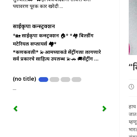
पर्यावरण पूरक कार खरेदी …
साईकृपा कन्स्ट्रक्शन
*🏡
साईकृपा कन्स्ट्रक्शन
🏠* *🏘️
बिल्डींग
मटेरियल सप्लायर्स 🏘️*
*कणकवली*
💫
आमच्याकडे सेंट्रींगला लागणारे
सर्व प्रकारचे साहित्य उपलब्ध
💫🚗 🚚
सेंट्रींग …
“
(no title)
Pos
…
pub
हाच 
जात 
म्हण
भारत
संस