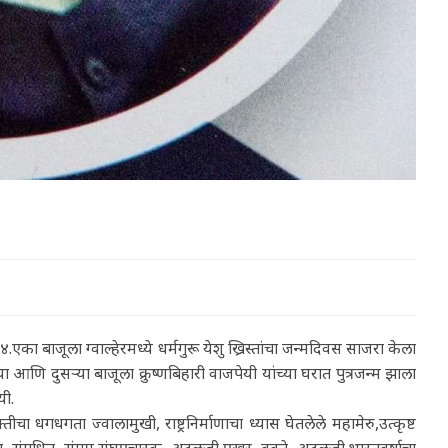
का बाजूला ग्वाल्हेरमध्ये धर्मगुरू येशु ख्रिस्तांचा जन्मदिवस साजरा केला
या आणि दुसऱ्या बाजूला क्रुष्णबिहारी वाजपेयी यांच्या घरात पुत्रजन्म झाला
यी.
चा धगधगता ज्वालामुखी, राष्ट्रनिर्माणाचा ध्यास घेतलेले महामेरु,उत्कृष्ट
सुंगधित संगम,संघप्रचारक अटलजी,प्रखर वक्ते अटलजी,भारतवर्षाचा