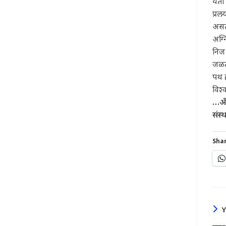
येती
प्रल
असत
अग्
निज
जळत
पथ ह
विश
…अँ
संस्
Shar