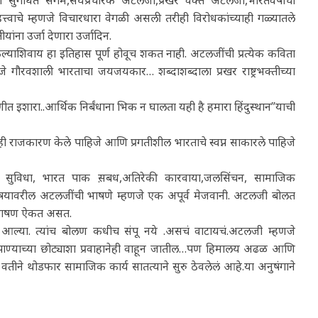
े म्हणजे विचारधारा वेगळी असली तरीही विरोधकांच्याही गळ्यातले
ंना उर्जा देणारा उर्जादिन.
केल्याशिवाय हा इतिहास पूर्ण होवूच शकत नाही. अटलजींची प्रत्येक कविता
णजे गौरवशाली भारताचा जयजयकार… शब्दाशब्दाला प्रखर राष्ट्रभक्तीच्या
इशारा..आर्थिक निर्बंधाना भिक न घालता यही है हमारा हिंदुस्थान”याची
चेही राजकारण केले पाहिजे आणि प्रगतीशील भारताचे स्वप्न साकारले पाहिजे
लभूत सुविधा, भारत पाक स़बध,अतिरेकी कारवाया,जलसिंचन, सामाजिक
षयावरील अटलजींची भाषणे म्हणजे एक अपूर्व मेजवानी. अटलजी बोलत
ण भाषण ऐकत असत.
ा आल्या. त्यांच बोलण कधीच संपू नये .असचं वाटायचं.अटलजी म्हणजे
पाण्याच्या छोट्याशा प्रवाहानेही वाहून जातील…पण हिमालय अढळ आणि
ा वतीने थोडफार सामाजिक कार्य सातत्याने सुरु ठेवलेलं आहे.या अनुषंगाने