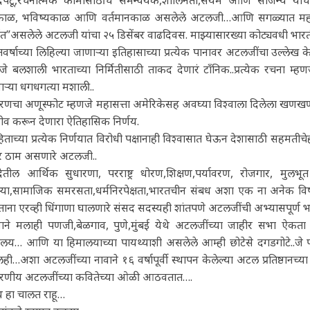
काळ, भविष्यकाळ आणि वर्तमानकाळ असलेले अटलजी…आणि सगळ्यात महत्त्वाच
त”असलेले अटलजी यांचा २५ डिसेंबर वाढदिवस. माझ्यासारख्या कोट्यवधी भारतीया
वर्षाच्या लिहिल्या जाणाऱ्या इतिहासाच्या प्रत्येक पानावर अटलजींचा उल्लेख 
जे बलशाली भारताच्या निर्मितीसाठी ताकद देणारं टाँनिक..प्रत्येक रचना म्ह
ाऱ्या धगधगत्या मशाली..
णचा अणूस्फोट म्हणजे महासत्ता अमेरिकेसह अवघ्या विश्वाला दिलेला खणखणीत 
ीव करून देणारा ऐतिहासिक निर्णय.
िताच्या प्रत्येक निर्णयात विरोधी पक्षानाही विश्वासात घेऊन देशासाठी सहमती
र ठाम असणारे अटलजी..
देतील आर्थिक सुधारणा, परराष्ट्र धोरण,शिक्षण,पर्यावरण, रोजगार, मु
्या,सामाजिक समरसता,धर्मनिरपेक्षता,भारतचीन संबध अशा एक ना अनेक वि
ाना एरव्ही धिंगाणा घालणारे संसद सदस्यही शांतपणे अटलजींची अभ्यासपूर्
ैवाने मलाही पणजी,बेळगाव, पुणे,मुंबई येथे अटलजींच्या जाहीर सभा ऐकत
ालय… आणि या हिमालयाच्या पायथ्याशी असलेले आम्ही छोटेसे दगडगोटे..जे 
ी…अशा अटलजींच्या नावाने १६ वर्षापूर्वी स्थापन केलेल्या अटल प्रतिष्ठानच्य
णीय अटलजींच्या कवितेच्या ओळी आठवतात….
 हा चालत राहू…