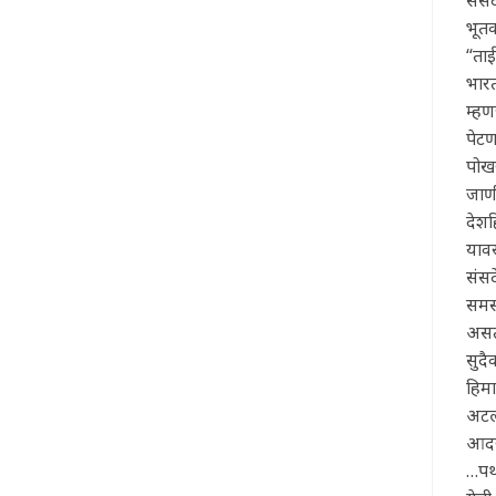
भूत
“ताई
भारत
म्हण
पेटण
पोखर
जाण
देशह
याव
संस
समस
असत
सुद
हिम
अटलह
आदर
…पथ