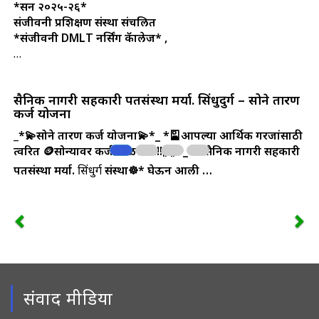
*सन २०२५-२६*
संजीवनी प्रशिक्षण संस्था संचलित
*संजीवनी DMLT नर्सिंग कॅालेज* ,
…
सैनिक नागरी सहकारी पतसंस्था मर्या. सिंधुदुर्ग – सोने तारण
कर्ज योजना
_
*💫सोने तारण कर्ज योजना💫*_
*🎴आपल्या आर्थिक गरजांसाठी
त्वरित 🪙सोन्यावर कर्ज मिळवा…!!🤗*
_*☸️सैनिक नागरी सहकारी
पतसंस्था मर्या.
सिंधुदुर्ग
संस्था☸️* घेऊन आली …
संवाद मीडिया