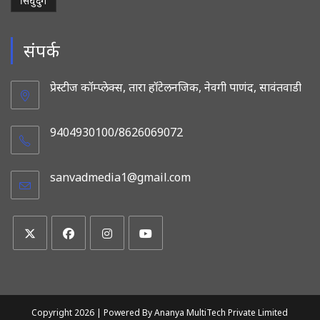
सिंधुदुर्ग
संपर्क
प्रेस्टीज कॉम्प्लेक्स, तारा हॉटेलनजिक, नेवगी पाणंद, सावंतवाडी
9404930100/8626069072
sanvadmedia1@gmail.com
Opens
in
your
application
Opens
Opens
Opens
Opens
in
in
in
in
a
a
a
a
new
new
new
new
Copyright 2026 |
Powered By Ananya MultiTech Private Limited
tab
tab
tab
tab