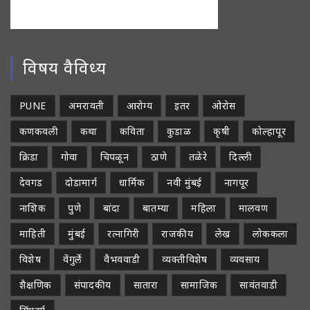
विषय वैविध्य
PUNE
अमरावती
आरोग्य
इतर
ओरोस
कणकवली
कथा
कविता
कुडाळ
कृषी
कोल्हापूर
क्रिडा
गोवा
चिपळून
ठाणे
तळेरे
दिल्ली
देवगड
दोडामार्ग
धार्मिक
नवी मुंबई
नागपूर
नाशिक
पुणे
बांदा
बातम्या
महिला
मालवण
माहिती
मुंबई
रत्नागिरी
राजकीय
लेख
लोककला
विशेष
वेंगुर्ले
वैभववाडी
व्यक्तीविशेष
व्यवसाय
शैक्षणिक
संपादकीय
सातारा
सामाजिक
सावंतवाडी