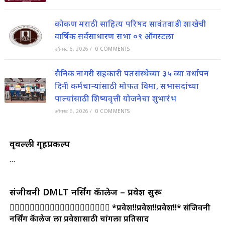
कोकण मराठी साहित्य परिषद सावंतवाडी शाखेची
वार्षिक सर्वसाधारण सभा ०९ ऑगस्टला
ऑगस्ट 6, 2026
/
0 COMMENTS
सैनिक नागरी सहकारी पतसंस्थेच्या ३५ व्या वर्धापन
दिनी कर्मचाऱ्यांसाठी मोफत विमा, सभासदांच्या
पाल्यांसाठी शिष्यवृत्ती योजनेचा शुभारंभ
ऑगस्ट 6, 2026
/
0 COMMENTS
वृक्षवल्ली गृहप्रकल्प
…
संजीवनी DMLT नर्सिंग कॅालेज – प्रवेश सुरू
👩‍⚕👩‍⚕👩‍⚕
👩‍⚕👩‍⚕👩‍⚕👩‍⚕👩‍⚕👩‍⚕👩‍⚕
*प्रवेश!!प्रवेश!!प्रवेश!!*
संजिवनी
नर्सिंग कॅालेज ला प्रवेशासाठी चांगला प्रतिसाद