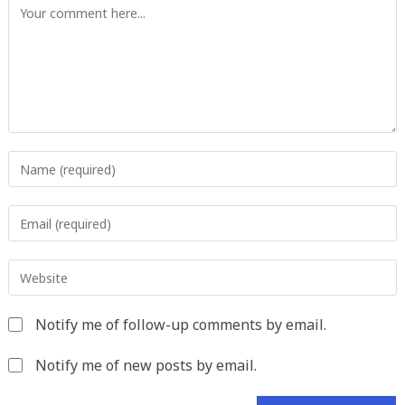
Comment
Enter
your
name
Enter
or
your
username
email
to
Enter
address
comment
your
to
website
comment
Notify me of follow-up comments by email.
URL
(optional)
Notify me of new posts by email.