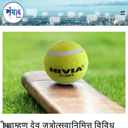
Skip
to
content
श्री ब्राम्हण देव जत्रोत्सवानिमित्त विविध