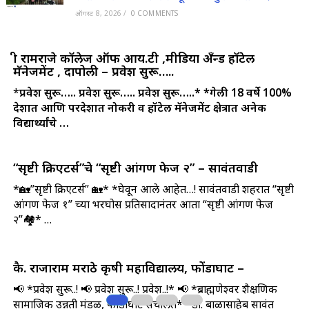
ऑगस्ट 8, 2026
/
0 COMMENTS
श्री रामराजे कॉलेज ऑफ आय.टी ,मीडिया अँन्ड हॉटेल
मॅनेजमेंट , दापोली – प्रवेश सुरू…..
*
प्रवेश सुरू….. प्रवेश सुरू….. प्रवेश सुरू…..*
*गेली 18 वर्षे 100%
देशात आणि परदेशात नोकरी व हॉटेल मॅनेजमेंट क्षेत्रात अनेक
विद्यार्थ्यांचे …
“सृष्टी क्रिएटर्स”चे “सृष्टी आंगण फेज २” – सावंतवाडी
*🏡”सृष्टी क्रिएटर्स” 🏡* *घेवून आले आहेत…! सावंतवाडी शहरात “सृष्टी
आंगण फेज १” च्या भरघोस प्रतिसादानंतर आता “सृष्टी आंगण फेज
२”🏘️* …
कै. राजाराम मराठे कृषी महाविद्यालय, फोंडाघाट –
📢 *प्रवेश सुरू..! 📢 प्रवेश सुरू..! प्रवेश..!* 📢 *ब्राह्मणेश्वर शैक्षणिक
सामाजिक उन्नती मंडळ, फोंडाघाट संचलित* *डॉ. बाळासाहेब सावंत