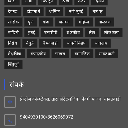
क्रिडा
गोवा
चिपळून
ठाणे
तळेरे
दिल्ली
देवगड
दोडामार्ग
धार्मिक
नवी मुंबई
नागपूर
नाशिक
पुणे
बांदा
बातम्या
महिला
मालवण
माहिती
मुंबई
रत्नागिरी
राजकीय
लेख
लोककला
विशेष
वेंगुर्ले
वैभववाडी
व्यक्तीविशेष
व्यवसाय
शैक्षणिक
संपादकीय
सातारा
सामाजिक
सावंतवाडी
सिंधुदुर्ग
संपर्क
प्रेस्टीज कॉम्प्लेक्स, तारा हॉटेलनजिक, नेवगी पाणंद, सावंतवाडी
9404930100/8626069072