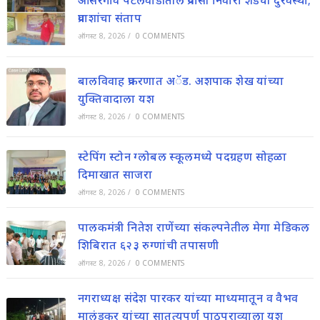
ओसरगाव पटेलवाडीतील प्रवासी निवारा शेडची दुरवस्था;
प्रवाशांचा संताप
ऑगस्ट 8, 2026
/
0 COMMENTS
बालविवाह प्रकरणात अॅड. अशपाक शेख यांच्या
युक्तिवादाला यश
ऑगस्ट 8, 2026
/
0 COMMENTS
स्टेपिंग स्टोन ग्लोबल स्कूलमध्ये पदग्रहण सोहळा
दिमाखात साजरा
ऑगस्ट 8, 2026
/
0 COMMENTS
पालकमंत्री नितेश राणेंच्या संकल्पनेतील मेगा मेडिकल
शिबिरात ६२३ रुग्णांची तपासणी
ऑगस्ट 8, 2026
/
0 COMMENTS
नगराध्यक्ष संदेश पारकर यांच्या माध्यमातून व वैभव
मालंडकर यांच्या सातत्यपूर्ण पाठपुराव्याला यश