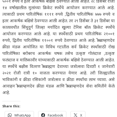
५००१ रुपये व इतर आकर्षक बक्षिसे ठेवण्यात आली आहेत. २८ डिसेंबर रोजी
१४ वर्षाखालील मुलांच्या क्रिकेट स्पर्धेचे आयोजन करण्यात आले आहे.
त्यासाठी प्रथम पारितोषिक ११११ रुपये ,द्वितीय पारितोषिक ७७७ रुपये व
इतर आकर्षक बक्षिसे ठेवण्यात आली आहेत. तर २९ डिसेंबर ते ३१ डिसेंबर या
कालावधीत सिंधुदुर्ग जिल्हा मर्यादित खुल्या टेनिस बॉल क्रिकेट स्पर्धेचे
आयोजन करण्यात आले आहे. या स्पर्धेसाठी प्रथम पारितोषिक २१००१
रुपये, द्वितीय पारितोषिक ११००१ रुपये ठेवण्यात आले आहे. श्री ब्राम्हणदेव
क्रीडा मंडळ आयोजित या विविध गटातील सर्व क्रिकेट स्पर्धांसाठी रोख
पारितोषिका बरोबरच आकर्षक चषक तसेच उत्कृष्ट गोलंदाज ,उत्कृष्ट
फलंदाज व मालिकावीर यांच्यासाठी आकर्षक बक्षिसे ठेवण्यात आली आहेत.
या स्पर्धेचे बक्षीस वितरण श्री ब्राह्मण देवाच्या जत्रोत्सवा दिवशी १ जानेवारी
२०२१ रोजी रात्री १० वाजता करण्यात येणार आहे. तरी जिल्ह्यातील
भाविकांनी व क्रीडा रसिकांनी जत्रोत्सव व क्रीडा स्पर्धांचा लाभ घ्यावा. असे
आवाहन श्री ब्राम्हणदेव क्रीडा मंडळ आणि श्री ब्राम्हणदेव सेवा समितीने केले
आहे.
Share this:
WhatsApp
Facebook
X