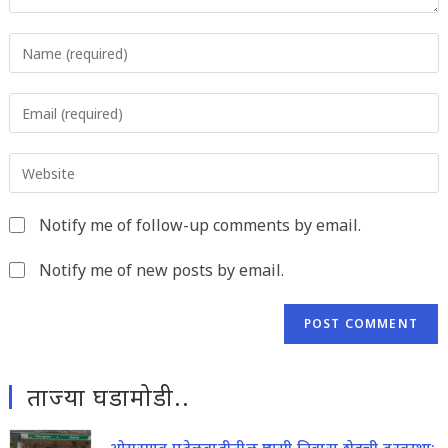
Enter
your
name
Enter
or
your
username
email
to
Enter
address
comment
your
to
website
comment
Notify me of follow-up comments by email.
URL
(optional)
Notify me of new posts by email.
ताज्या घडामोडी..