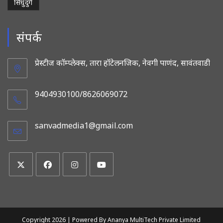
सिंधुदुर्ग
संपर्क
प्रेस्टीज कॉम्प्लेक्स, तारा हॉटेलनजिक, नेवगी पाणंद, सावंतवाडी
9404930100/8626069072
sanvadmedia1@gmail.com
Opens
in
your
application
Opens
Opens
Opens
Opens
in
in
in
in
a
a
a
a
new
new
new
new
Copyright 2026 |
Powered By Ananya MultiTech Private Limited