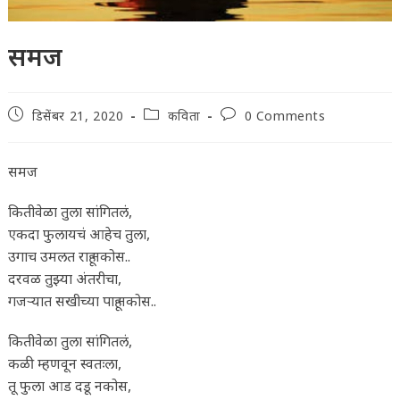
समज
Post
Post
Post
डिसेंबर 21, 2020
कविता
0 Comments
published:
category:
comments:
समज
कितीवेळा तुला सांगितलं,
एकदा फुलायचं आहेच तुला,
उगाच उमलत राहू नकोस..
दरवळ तुझ्या अंतरीचा,
गजऱ्यात सखीच्या पाहू नकोस..
कितीवेळा तुला सांगितलं,
कळी म्हणवून स्वतःला,
तू फुला आड दडू नकोस,