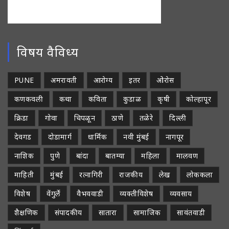
विषय वैविध्य
PUNE
अमरावती
आरोग्य
इतर
ओरोस
कणकवली
कथा
कविता
कुडाळ
कृषी
कोल्हापूर
क्रिडा
गोवा
चिपळून
ठाणे
तळेरे
दिल्ली
देवगड
दोडामार्ग
धार्मिक
नवी मुंबई
नागपूर
नाशिक
पुणे
बांदा
बातम्या
महिला
मालवण
माहिती
मुंबई
रत्नागिरी
राजकीय
लेख
लोककला
विशेष
वेंगुर्ले
वैभववाडी
व्यक्तीविशेष
व्यवसाय
शैक्षणिक
संपादकीय
सातारा
सामाजिक
सावंतवाडी