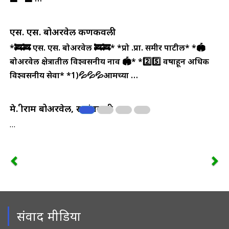
एस. एस. बोअरवेल कणकवली
*🚒🚒 एस. एस. बोअरवेल 🚒🚒*
*प्रो .प्रा. समीर पाटील*
*🏟️
बोअरवेल क्षेत्रातील विश्वसनीय नाव 🏟️*
*2️⃣5️⃣ वर्षाहून अधिक
विश्वसनीय सेवा*
*1)💦💦💦आमच्या …
मे. श्रीराम बोअरवेल, सावंतवाडी
…
संवाद मीडिया