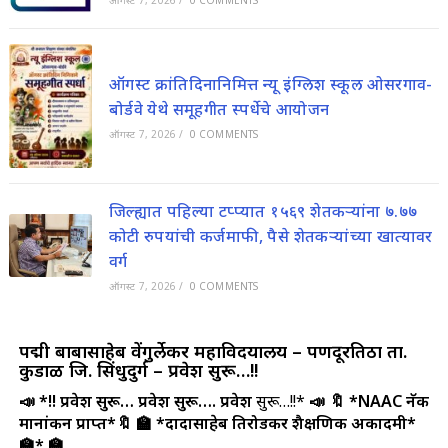
ऑगस्ट क्रांतिदिनानिमित्त न्यू इंग्लिश स्कूल ओसरगाव-
बोर्डवे येथे समूहगीत स्पर्धेचे आयोजन
ऑगस्ट 7, 2026
/
0 COMMENTS
जिल्ह्यात पहिल्या टप्प्यात १५६९ शेतकऱ्यांना ७.७७
कोटी रुपयांची कर्जमाफी, पैसे शेतकऱ्यांच्या खात्यावर
वर्ग
ऑगस्ट 7, 2026
/
0 COMMENTS
पद्मश्री बाबासाहेब वेंगुर्लेकर महाविदयालय – पणदूरतिठा ता.
कुडाळ जि. सिंधुदुर्ग – प्रवेश सुरू…!!
📣 *!! प्रवेश सुरू… प्रवेश सुरू…. प्रवेश
सुरू…!!*
📣
🔖 *NAAC नॅक
मानांकन प्राप्त*🔖
🏫 *दादासाहेब तिरोडकर शैक्षणिक अकादमी*
🏫*
🏫 …