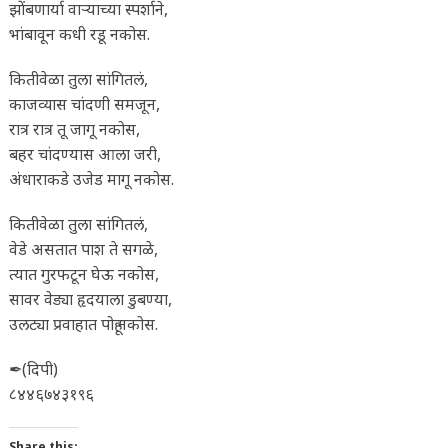
झोंबणार्या वाऱ्याच्या स्पर्शाने,
भांबावून कधी रडू नकोस.
कितीवेळा तुला सांगितलं,
काजव्यास चांदणी समजून,
रात्र रात्र तू जागू नकोस,
बहर चांदण्यास आला जरी,
अंधाराकडे उजेड मागू नकोस.
कितीवेळा तुला सांगितलं,
वेडे असतात पाश ते सगळे,
त्यात गुरफटून घेऊ नकोस,
सावर वेड्या हृदयाला डुबण्या,
उलट्या प्रवाहात पोहू नकोस.
✒(दिपी)
८४४६७४३१९६
Share this: