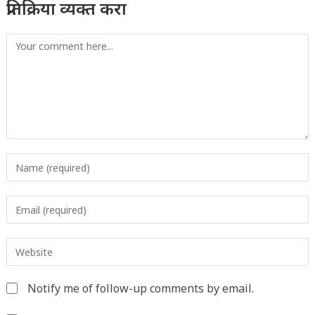
प्रतिक्रिया व्यक्त करा
Comment
Enter
your
name
Enter
or
your
username
email
to
Enter
address
comment
your
to
website
comment
Notify me of follow-up comments by email.
URL
(optional)