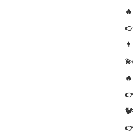
🔥
👉
👨
💫
🔥
👉
🐓
👉