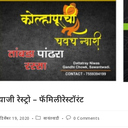
ाजी रेस्ट्रो – फॅमिली रेस्टॉरंट
t
Post
Post
डिसेंबर 19, 2020
सावंतवाडी
0 Comments
lished:
category:
comments: