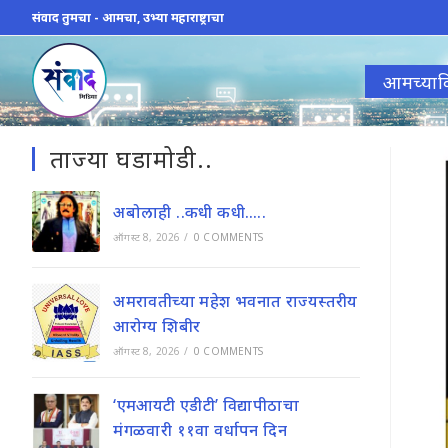
Skip
संवाद तुमचा - आमचा, उभ्या महाराष्ट्राचा
to
content
आमच्याव
ताज्या घडामोडी..
अबोलाही ..कधी कधी…..
ऑगस्ट 8, 2026
/
0 COMMENTS
अमरावतीच्या महेश भवनात राज्यस्तरीय
आरोग्य शिबीर
ऑगस्ट 8, 2026
/
0 COMMENTS
‘एमआयटी एडीटी’ विद्यापीठाचा
मंगळवारी ११वा वर्धापन दिन