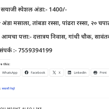
 सयाजी स्पेशल अंडा:- 1400/-
 अंडा मसाला, तांबडा रस्सा, पांढरा रस्सा, २० चप
 आमचा पत्ता:- दत्तात्रय निवास, गांधी चौक, सावंत
संपर्क :- 7559394199
e this:
WhatsApp
Facebook
X
LinkedIn
Print
S
:
सयाजी रेस्ट्रो
YOU MIGHT ALSO LIKE