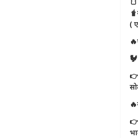
🍞

( 
🔥
🐓
👉
स
🔥
👉
भा