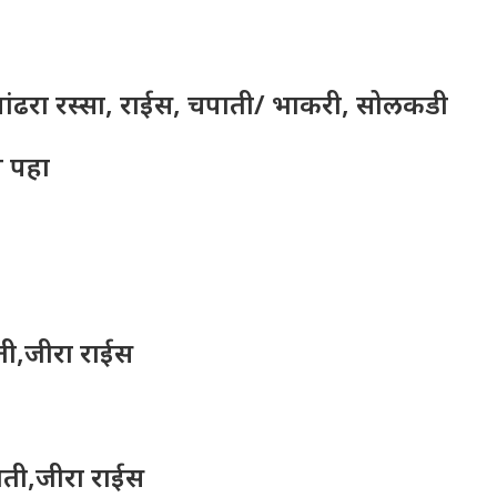
पांढरा रस्सा, राईस, चपाती/ भाकरी, सोलकडी
न पहा
ाती,जीरा राईस
पाती,जीरा राईस