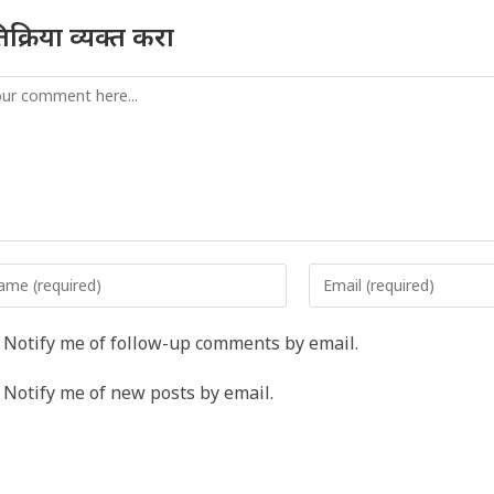
तिक्रिया व्यक्त करा
mment
er
Enter
r
your
me
email
Notify me of follow-up comments by email.
address
rname
to
Notify me of new posts by email.
comment
ment