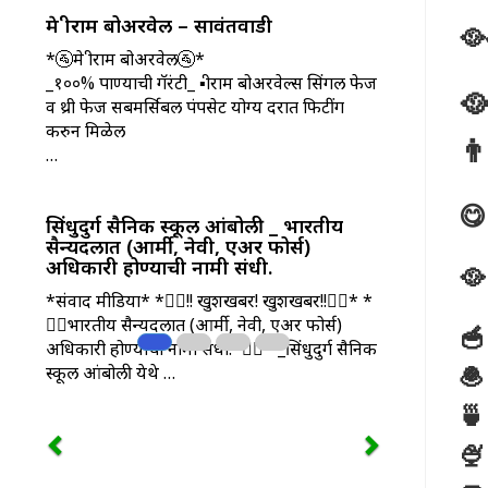
मे श्रीराम बोअरवेल – सावंतवाडी
🥘
*🚰मे श्रीराम बोअरवेल🚰*
_१००% पाण्याची गॅरंटी_ ▪️श्रीराम बोअरवेल्स सिंगल फेज
🥘
व थ्री फेज सबमर्सिबल पंपसेट योग्य दरात फिटींग
करुन मिळेल
👨
…
😋
सिंधुदुर्ग सैनिक स्कूल आंबोली _ भारतीय
सैन्यदलात (आर्मी, नेवी, एअर फोर्स)
अधिकारी होण्याची नामी संधी.
🥘
*संवाद मीडिया* *👮‍♂️!! खुशखबर! खुशखबर!!👮‍♂️* *
👮‍♂️भारतीय सैन्यदलात (आर्मी, नेवी, एअर फोर्स)
🥣 
अधिकारी होण्याची नामी संधी.*👮‍♀️ *_सिंधुदुर्ग सैनिक
🧆
स्कूल आंबोली येथे …
🍵
🍨