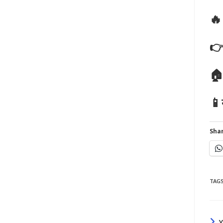
🔥
👉
🏠
📱
Shar
TAG