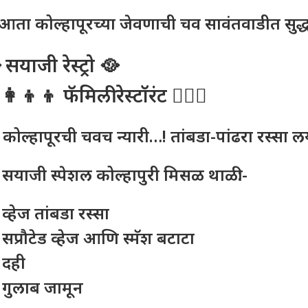
आता कोल्हापूरच्या जेवणाची चव सावंतवाडीत सुद्
 सयाजी रेस्ट्रो 🥘
‍👩‍👦‍👦 फॅमिली रेस्टॉरंट 👩‍❤️‍👨
 कोल्हापूरची चवच न्यारी…! तांबडा-पांढरा रस्सा 
 सयाजी स्पेशल कोल्हापुरी मिसळ थाळी:-
व्हेज तांबडा रस्सा
 सप्रौटेड व्हेज आणि स्मॅश बटाटा
 दही
 गुलाब जामून