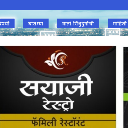
िषयी
बातम्या
वार्ता सिंधुदुर्गाची
माहिती