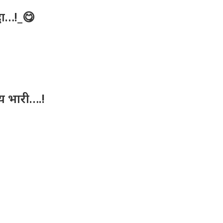
धा…!_😋
लय भारी….!