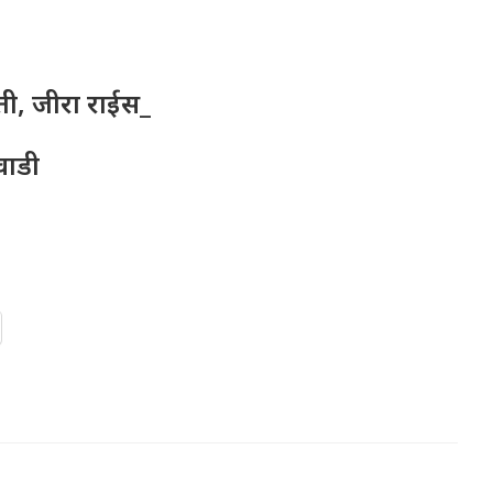
ाती, जीरा राईस_
वाडी