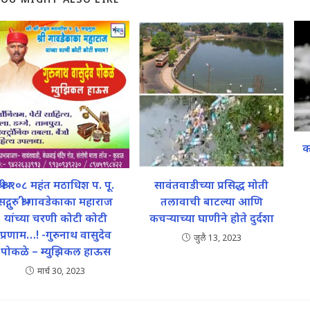
क
श्री श्री १०८ महंत मठाधिश प. पू.
सावंतवाडीच्या प्रसिद्ध मोती
सद्गुरु श्री गावडेकाका महाराज
तलावाची बाटल्या आणि
यांच्या चरणी कोटी कोटी
कचऱ्याच्या घाणीने होते दुर्दशा
प्रणाम…! -गुरुनाथ वासुदेव
जुलै 13, 2023
पोकळे – म्युझिकल हाऊस
मार्च 30, 2023