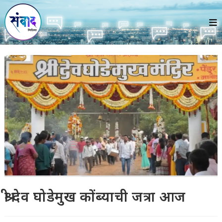
Skip
to
content
श्री देव घोडेमुख कोंब्याची जत्रा आज