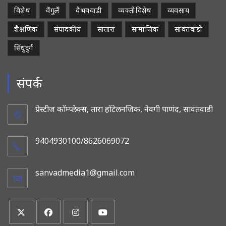
विशेष
वेंगुर्ले
वैभववाडी
व्यक्तीविशेष
व्यवसाय
शैक्षणिक
संपादकीय
सातारा
सामाजिक
सावंतवाडी
सिंधुदुर्ग
संपर्क
प्रेस्टीज कॉम्प्लेक्स, तारा हॉटेलनजिक, नेवगी पाणंद, सावंतवाडी
9404930100/8626069072
sanvadmedia1@gmail.com
Opens
in
your
application