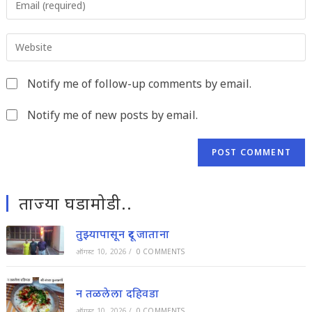
or
your
username
email
to
Enter
address
comment
your
to
website
comment
Notify me of follow-up comments by email.
URL
(optional)
Notify me of new posts by email.
ताज्या घडामोडी..
तुझ्यापासून दूर जाताना
ऑगस्ट 10, 2026
/
0 COMMENTS
न तळलेला दहिवडा
ऑगस्ट 10, 2026
/
0 COMMENTS