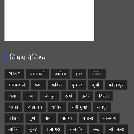
विषय वैविध्य
PUNE
अमरावती
आरोग्य
इतर
ओरोस
कणकवली
कथा
कविता
कुडाळ
कृषी
कोल्हापूर
क्रिडा
गोवा
चिपळून
ठाणे
तळेरे
दिल्ली
देवगड
दोडामार्ग
धार्मिक
नवी मुंबई
नागपूर
नाशिक
पुणे
बांदा
बातम्या
महिला
मालवण
माहिती
मुंबई
रत्नागिरी
राजकीय
लेख
लोककला