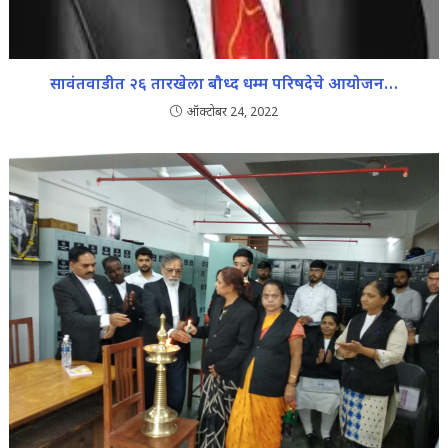
सावंतवाडीत २६ तारखेला बौध्द धम्म परिषदेचे आयोजन…
ऑक्टोबर 24, 2022