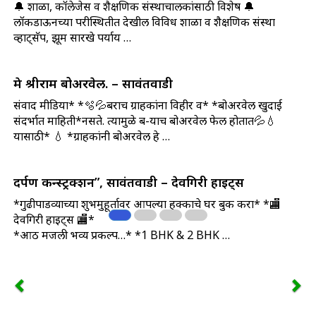
🔔 शाळा, कॉलेजेस व शैक्षणिक संस्थाचालकांसाठी विशेष 🔔
लॉकडाऊनच्या परीस्थितीत देखील विविध शाळा व शैक्षणिक संस्था
व्हाट्सॅप, झूम सारखे पर्याय …
मे श्रीराम बोअरवेल. – सावंतवाडी
संवाद मीडिया* *🫧💦बराच ग्राहकांना विहीर व* *बोअरवेल खुदाई
संदर्भात माहिती*नसते. त्यामुळे ब-याच बोअरवेल फेल होतात💦💧
यासाठी* 💧 *ग्राहकांनी बोअरवेल हे …
दर्पण कन्स्ट्रक्शन”, सावंतवाडी – देवगिरी हाइट्स
*गुढीपाडव्याच्या शुभमुहूर्तावर आपल्या हक्काचे घर बुक करा* *🏬
देवगिरी हाइट्स 🏬*
*आठ मजली भव्य प्रकल्प…* *1 BHK & 2 BHK …