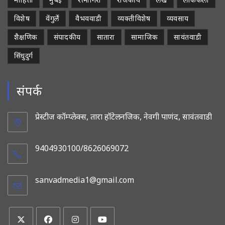
विशेष
वेंगुर्ले
वैभववाडी
व्यक्तीविशेष
व्यवसाय
शैक्षणिक
संपादकीय
सातारा
सामाजिक
सावंतवाडी
सिंधुदुर्ग
संपर्क
प्रेस्टीज कॉम्प्लेक्स, तारा हॉटेलनजिक, नेवगी पाणंद, सावंतवाडी
9404930100/8626069072
sanvadmedia1@gmail.com
Opens
in
your
application