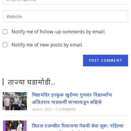
your
username
email
to
Enter
address
comment
your
to
website
comment
Notify me of follow-up comments by email.
URL
(optional)
Notify me of new posts by email.
ताज्या घडामोडी..
विद्यामंदिर हरकुळ खुर्दच्या गुणवंत विद्यार्थ्यांना
अजितराव नाडकर्णी यांच्याकडून बक्षिसे
ऑगस्ट 9, 2026
/
0 COMMENTS
शितल एजन्सीत रिलायन्स गॅसची सेवा सुरू; पहिल्या