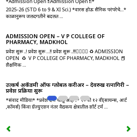
*Admission Open ❗❕Admission Open ❗❕*
2025-26 (STD 6 to 9 & XI Sci.) *वारस होऊ सैनिकी परंपरेचे…*
काळानुरूप जलदगतीने बदलत …
ADMISSION OPEN – V P COLLEGE OF
PHARMACY, MADKHOL
प्रवेश सुरू ..! प्रवेश सुरू …!! प्रवेश सुरू ..!!!🏃‍♀️🏃‍♂️ ♻️ ADMISSION
OPEN ♻️ V P COLLEGE OF PHARMACY, MADKHOL 📕
शैक्षणिक …
उत्कर्ष अकॅडमी ऑफ ग्लोबल करीअर – देवरुख रत्नागिरी –
प्रवेश प्रक्रिया सुरू
*संवाद मीडिया* *प्रवेश देणे चालू आहे !!* १० वी १२ वी(सायन्स, आर्ट
,कॉमर्स) किंवा ग्रॅज्युएशन नंतर वैद्यकीय क्षेत्रातील शॉर्ट टर्म …