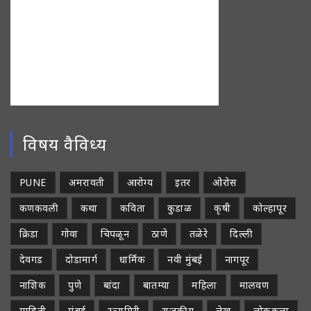
विषय वैविध्य
PUNE
अमरावती
आरोग्य
इतर
ओरोस
कणकवली
कथा
कविता
कुडाळ
कृषी
कोल्हापूर
क्रिडा
गोवा
चिपळून
ठाणे
तळेरे
दिल्ली
देवगड
दोडामार्ग
धार्मिक
नवी मुंबई
नागपूर
नाशिक
पुणे
बांदा
बातम्या
महिला
मालवण
माहिती
मुंबई
रत्नागिरी
राजकीय
लेख
लोककला