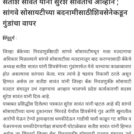
सतीश सावंत यांना सुरेश सावंतांचं आव्हान ;
सांगवे सोसायटीच्या बदनामीसाठी शिवसेनेकडून
गुंडांचा वापर
सिंधुदुर्ग
:
जिल्हा बँकेच्या निवडणूकीसाठी सांगवे सोसायटीमधून मला मतदानाचा
अधिकार मिळाल्याने सांगवे सोसायटीला मतदानातून बाद करण्यासाठी बँकेचे
अध्यक्ष सतीश सावंत यांनी शिवसेनेच्या गुंडांमार्फत येथे धान्याचा काळाबाजार
होत असल्याचा कांगावा केला. मात्र त्यांचे हे षडयंत्र निकामी ठरले असून
हिम्मत असेल तर सतीश सावंत यांनी जिल्हा बँक निवडणुकीत सोसायटी
मतदार संघातून उभं राहण्याचं आव्हान भाजपचे प्रदेश कार्यकारणी सदस्य
सुरेश सावंत यांनी दिलं आहे.
याबाबत प्रसिद्धीस दिलेल्या पत्रकात सुरेश सावंत यांनी म्हटलं आहे की, सांगवे
सोसायटीच्या धान्य दुकानावर भिरवंडे येथील शिवसेनेचे गुंड आणि खुनातील
आरोपी घेऊन टेम्पो ड्रायव्हरला धमकी देऊन गाडीची चावी काढून गट सचिव व
चेअरमनला धमकी देण्यापेक्षा संचायनी घोटाळेबाज सतीश सावंत यांनी हिम्मत
असेल तर सिंधुदुर्ग जिल्हा बँक निवडणूकीत सोसायटी मतदार संघातून उभे