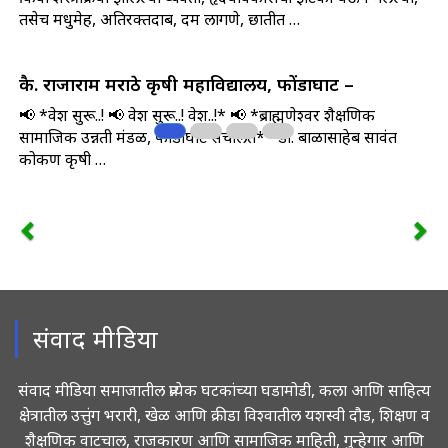
तसेच मधुमेह, अतिरक्तदाब, दम लागणे, छातीत …
कै. राजाराम मराठे कृषी महाविद्यालय, फोंडाघाट –
📢 *प्रवेश सुरू..! 📢 प्रवेश सुरू..! प्रवेश..!* 📢 *ब्राह्मणेश्वर शैक्षणिक
सामाजिक उन्नती मंडळ, फोंडाघाट संचलित* *डॉ. बाळासाहेब सावंत
कोकण कृषी …
संवाद मीडिया
संवाद मीडिया समाजातील प्रत्येक घटकांच्या घडामोडी, कला आणि साहित्य
क्षेत्रातील उत्तुंग भरारी, खेळ आणि क्रीडा विश्वातील यशस्वी दौड, शिक्षण व
शैक्षणिक वाटचाल, राजकारण आणि सामाजिक माहिती, गुन्हेगार आणि