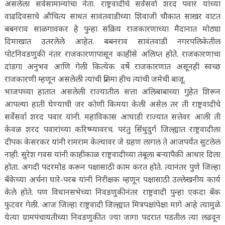
असलेला सर्वसामान्यांचा नेता. राष्ट्रवादीचे सर्वेसर्वा शरद पवार यांच्या
वाढदिवसाचे औचित्य साधत सावंतवाडीच्या शिवाजी चौकात साखर वाटत
बबनराव साळगावकर हे पुन्हा सक्रिय राजकारणाच्या मैदानात मोठ्या
दिमाखात उतरलेले आहेत. बबनराव सावंतवाडी नगरपलिकेतील
पोटनिवडणुकी नंतर राजकारणापासून काहीसे अलिप्त होते. राजकारणाचा
दांडगा अनुभव आणि गेली कित्येक वर्षे राजकारणात असूनही स्वच्छ
राजकारणी म्हणून असलेली त्यांची प्रतिमा हीच त्यांची जमेची बाजू.
भाजपच्या हातात असलेली राज्यातील सत्ता अलिबाबाच्या गुहेत शिरून
आपल्या हाती घेण्याची जर कोणी किमया केली असेल तर ती राष्ट्रवादीचे
सर्वेसर्वा शरद पवार यांनी. महाविकास आघाडी राज्यात सत्तेवर आली ती
केवळ शरद पवारांच्या करिष्म्यावरच. परंतु सिंधुदुर्ग जिल्ह्यात राष्ट्रवादीला
दीपक केसरकर यांनी रामराम केल्यावर जे ग्रहण लागलं ते आजपर्यंत सुटलेलं
नाही. सुरेश गवस यांनी काहीकाळ राष्ट्रवादीच्या तंबूला बऱ्यापैकी आधार दिला
होता. अगदी पदरमोड करून पक्षासाठी काम करत होते. त्यानंतर पुणे जिल्हा
बँकेच्या अर्चना घारे-परब यांनी निरीक्षक म्हणून पक्षासाठी उल्लेखनीय कार्य
केले होते. पण विधानसभेच्या निवडणुकीनंतर राष्ट्रवादी पुन्हा एकदा बॅक
फुटवर गेली. आज जिल्हा राष्ट्रवादी जिल्ह्यात मित्रपक्षांपेक्षा मागे आहे त्यामुळे
येत्या ग्रामपंचायतीच्या निवडणुकीत ज्या जागा पदरात पडतील त्या लढवून