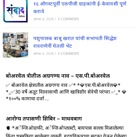
१६ ऑगस्टपूर्वी एलपीजी ग्राहकांनी ई-केवायसी पूर्ण
करावे
ऑगस्ट 6, 2026
/
0 COMMENTS
पशुपालक बाबू खरात यांची सभापती सिद्धेश
रावराणेनीं घेतली भेट
ऑगस्ट 6, 2026
/
0 COMMENTS
बोअरवेल क्षेत्रातील अग्रगण्य नाव – एस.पी.बोअरवेल
✅ बोअरवेल क्षेत्रातील अग्रगण्य नाव ✅* *💎एस.पी.बोअरवेल💎*
*_✅30 वर्षे अतूट विश्वासाची आणि खात्रिशीर सेवेची परंपरा ✅_* 💎
*१००% कामाचा दर्जा …
आरोग्य तपासणी शिबिर – माधवबाग
🫀 *अॅन्जिओग्राफी, अॅन्जिओप्लास्टी, बायपास सल्ला मिळालेल्या
किंवा शस्त्रक्रिया झालेल्या व्यक्ती, हृदयविकाराचा झटका येऊन गेलेल्या,