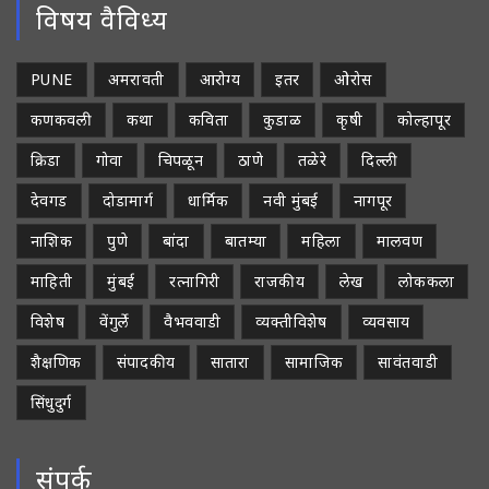
विषय वैविध्य
PUNE
अमरावती
आरोग्य
इतर
ओरोस
कणकवली
कथा
कविता
कुडाळ
कृषी
कोल्हापूर
क्रिडा
गोवा
चिपळून
ठाणे
तळेरे
दिल्ली
देवगड
दोडामार्ग
धार्मिक
नवी मुंबई
नागपूर
नाशिक
पुणे
बांदा
बातम्या
महिला
मालवण
माहिती
मुंबई
रत्नागिरी
राजकीय
लेख
लोककला
विशेष
वेंगुर्ले
वैभववाडी
व्यक्तीविशेष
व्यवसाय
शैक्षणिक
संपादकीय
सातारा
सामाजिक
सावंतवाडी
सिंधुदुर्ग
संपर्क