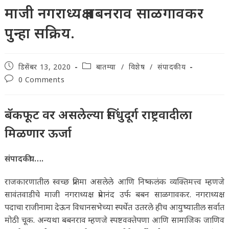
माजी नगराध्यक्ष बबनराव साळगावकर
पुन्हा सक्रिय.
Post
Post
डिसेंबर 13, 2020
बातम्या
/
विशेष
/
संपादकीय
published:
category:
Post
0 Comments
comments:
बॅकफूट वर असलेल्या सिंधुदूर्ग राष्ट्रवादीला
मिळणार ऊर्जा
संपादकीय….
राजकारणातील स्वच्छ प्रतिमा असलेले आणि निष्कलंक व्यक्तिमत्त्व म्हणजे
सावंतवाडीचे माजी नगराध्यक्ष प्रेमानंद उर्फ बबन साळगावकर. नगराध्यक्ष
पदाचा राजीनामा देऊन विधानसभेच्या स्पर्धेत उतरले हीच आयुष्यातील सर्वात
मोठी चूक. अन्यथा बबनराव म्हणजे स्पष्टवक्तेपणा आणि सामाजिक जाणिव