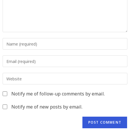
Enter
your
name
Enter
or
your
username
email
to
Enter
address
comment
your
to
website
comment
Notify me of follow-up comments by email.
URL
(optional)
Notify me of new posts by email.