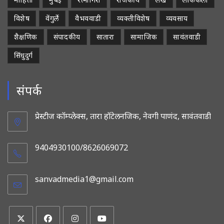
विशेष
वेंगुर्ले
वैभववाडी
व्यक्तीविशेष
व्यवसाय
शैक्षणिक
संपादकीय
सातारा
सामाजिक
सावंतवाडी
सिंधुदुर्ग
संपर्क
प्रेस्टीज कॉम्प्लेक्स, तारा हॉटेलनजिक, नेवगी पाणंद, सावंतवाडी
9404930100/8626069072
sanvadmedia1@gmail.com
Opens
in
your
application