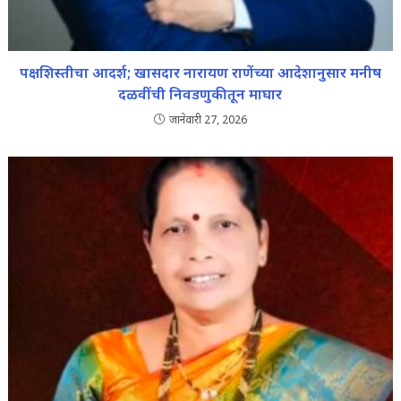
पक्षशिस्तीचा आदर्श; खासदार नारायण राणेंच्या आदेशानुसार मनीष
दळवींची निवडणुकीतून माघार
जानेवारी 27, 2026