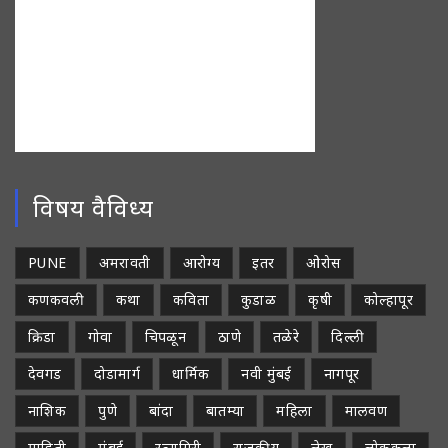
विषय वैविध्य
PUNE
अमरावती
आरोग्य
इतर
ओरोस
कणकवली
कथा
कविता
कुडाळ
कृषी
कोल्हापूर
क्रिडा
गोवा
चिपळून
ठाणे
तळेरे
दिल्ली
देवगड
दोडामार्ग
धार्मिक
नवी मुंबई
नागपूर
नाशिक
पुणे
बांदा
बातम्या
महिला
मालवण
माहिती
मुंबई
रत्नागिरी
राजकीय
लेख
लोककला