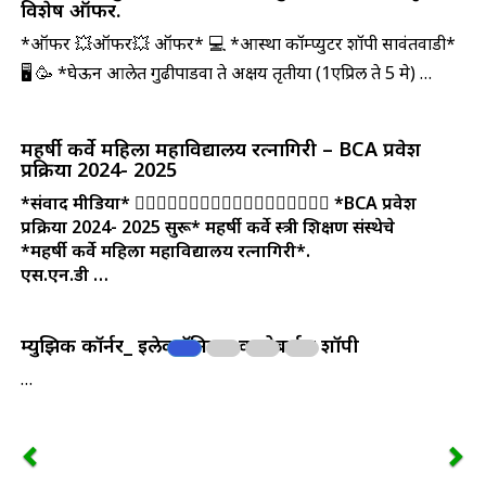
विशेष ऑफर.
*ऑफर 💥ऑफर💥 ऑफर* 💻 *आस्था कॉम्प्युटर शॉपी सावंतवाडी*
🖥️ 🥳 *घेऊन आलेत गुढीपाडवा ते अक्षय तृतीया (1एप्रिल ते 5 मे) …
महर्षी कर्वे महिला महाविद्यालय रत्नागिरी – BCA प्रवेश
प्रक्रिया 2024- 2025
*संवाद मीडिया*
🤵‍♀🤵‍♀🤵‍♀🤵‍♀🤵‍♀🤵‍♀🤵‍♀🤵‍♀🤵‍♀
*BCA प्रवेश
प्रक्रिया 2024- 2025 सुरू*
महर्षी कर्वे स्त्री शिक्षण संस्थेचे
*महर्षी कर्वे महिला महाविद्यालय रत्नागिरी*.
एस.एन.डी …
म्युझिक कॉर्नर_ इलेक्ट्रॉनिक्स व मोबाईल शॉपी
…