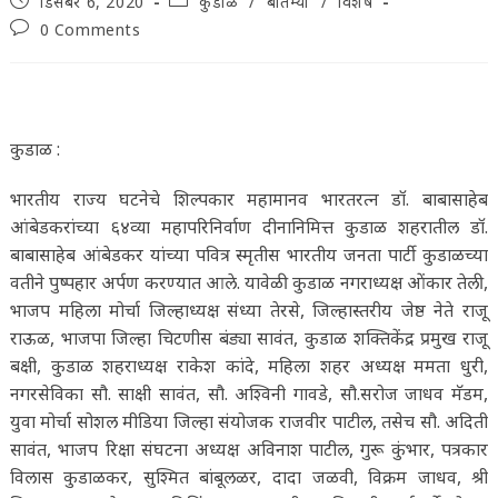
डिसेंबर 6, 2020
कुडाळ
/
बातम्या
/
विशेष
published:
category:
Post
0 Comments
comments:
कुडाळ :
भारतीय राज्य घटनेचे शिल्पकार महामानव भारतरत्न डॉ. बाबासाहेब
आंबेडकरांच्या ६४व्या महापरिनिर्वाण दीनानिमित्त कुडाळ शहरातील डॉ.
बाबासाहेब आंबेडकर यांच्या पवित्र स्मृतीस भारतीय जनता पार्टी कुडाळच्या
वतीने पुष्पहार अर्पण करण्यात आले. यावेळी कुडाळ नगराध्यक्ष ओंकार तेली,
भाजप महिला मोर्चा जिल्हाध्यक्ष संध्या तेरसे, जिल्हास्तरीय जेष्ठ नेते राजू
राऊळ, भाजपा जिल्हा चिटणीस बंड्या सावंत, कुडाळ शक्तिकेंद्र प्रमुख राजू
बक्षी, कुडाळ शहराध्यक्ष राकेश कांदे, महिला शहर अध्यक्ष ममता धुरी,
नगरसेविका सौ. साक्षी सावंत, सौ. अश्विनी गावडे, सौ.सरोज जाधव मॅडम,
युवा मोर्चा सोशल मीडिया जिल्हा संयोजक राजवीर पाटील, तसेच सौ. अदिती
सावंत, भाजप रिक्षा संघटना अध्यक्ष अविनाश पाटील, गुरू कुंभार, पत्रकार
विलास कुडाळकर, सुश्मित बांबूलळर, दादा जळवी, विक्रम जाधव, श्री