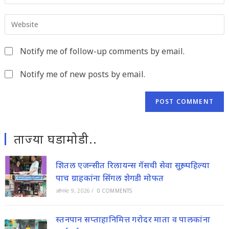
username
email
to
Enter
address
comment
your
to
website
comment
Notify me of follow-up comments by email.
URL
(optional)
Notify me of new posts by email.
ताज्या घडामोडी..
शितल एजन्सीत रिलायन्स गॅसची सेवा सुरू; पहिल्या
पाच ग्राहकांना सिंगल शेगडी मोफत
ऑगस्ट 9, 2026
/
0 COMMENTS
स्तनपान सप्ताहानिमित्त गरोदर माता व पालकांना