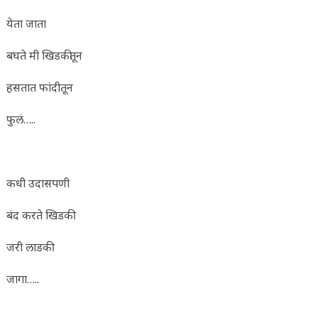
येता जाता
बघते मी खिडकीतून
हसतात फांदीतून
फुलं…..
कधी उदासपणी
बंद करते खिडकी
जरी लाडकी
जागा…..