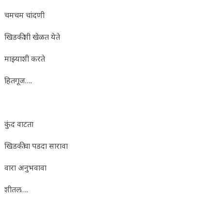
चमचम चांदणी
खिडकीशी खेळत येते
माझ्याशी करते
हितगूज….
कुंद वाटता
खिडकीचा पडदा सारावा
वारा अनुभवावा
शीतल….