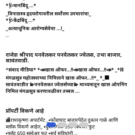
*🩺मानबिंदू …*
_विनाशस्त्र हृदयरोगावरील सर्वोत्तम उपचारांचा_
*🩺केंद्रबिंदू …*
_अत्याधुनिक आरोग्यसेवेचा …!_
…
राजेश श्रीपाद पनवेलकर पनवेलकर ज्वेलर्स, उभा बाजार,
सावंतवाडी.
*
संवाद मीडिया*
*📣खास ऑफर…!!📣खास ऑफर…!!📣*
_*⛓️
मंगळसुत्र महोत्सवाच्या निमित्ताने खास ऑफर…!!*_
*_🏢
सावंतवाडीत 💫पनवेलकर ज्वेलर्सच्या💫 माध्यमातून खास ओपनिंग
निमित्त मंगळसुत्र करणावळीवर तब्बल …
प्रॉपर्टी विकणे आहे
🏬राधाकृष्णा अपार्टमेंट _▪️फोंडाघाट बाजारपेठेत दुकान गाळे आणि
ब्लॉक विकणे आहेत_ ▪️दुकानगाळे 550 स्क्वेअर फुट
▪️फ्लॅट 650 स्क्वेअर फुट ▪️सर्व सुविधांनी …