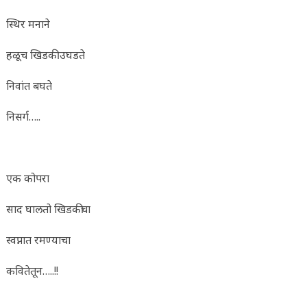
स्थिर मनाने
हळूच खिडकी उघडते
निवांत बघते
निसर्ग…..
एक कोपरा
साद घालतो खिडकीचा
स्वप्नात रमण्याचा
कवितेतून…..!!