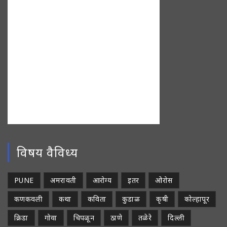
विषय वैविध्य
PUNE
अमरावती
आरोग्य
इतर
ओरोस
कणकवली
कथा
कविता
कुडाळ
कृषी
कोल्हापूर
क्रिडा
गोवा
चिपळून
ठाणे
तळेरे
दिल्ली