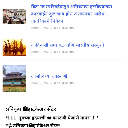
विटा नगरपरिषदेकडून अतिक्रमण हटविण्याच्या
कारवाईत दुजाभाव होत असल्याचा आरोप :
नागरिकांचे निवेदन
ऑगस्ट 9, 2026
/
0 COMMENTS
आदिवासी समाज…आणि भारतीय संस्कृती
ऑगस्ट 9, 2026
/
0 COMMENTS
आजोळच्या आठवणी
ऑगस्ट 9, 2026
/
0 COMMENTS
शनिकृपा🏥हार्टकेअर सेंटर
*💁🏻‍♂️_तुमच्या हृदयाची ❤️ काळजी घेणारी मानसं .❗_*
*🩺शनिकृपा🏥हार्टकेअर सेंटर*