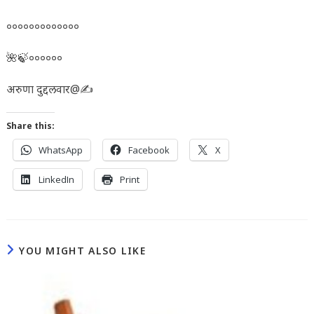
०००००००००००००
🌺🍃००००००
अरुणा दुद्दलवार@✍️
Share this:
WhatsApp
Facebook
X
LinkedIn
Print
YOU MIGHT ALSO LIKE