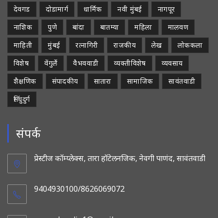
देवगड
दोडामार्ग
धार्मिक
नवी मुंबई
नागपूर
नाशिक
पुणे
बांदा
बातम्या
महिला
मालवण
माहिती
मुंबई
रत्नागिरी
राजकीय
लेख
लोककला
विशेष
वेंगुर्ले
वैभववाडी
व्यक्तीविशेष
व्यवसाय
शैक्षणिक
संपादकीय
सातारा
सामाजिक
सावंतवाडी
सिंधुदुर्ग
संपर्क
प्रेस्टीज कॉम्प्लेक्स, तारा हॉटेलनजिक, नेवगी पाणंद, सावंतवाडी
9404930100/8626069072