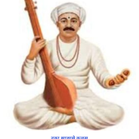
तुका झालासे कळस