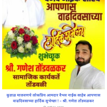
कुडाळ मालवणचे लोकप्रिय आमदार वैभव नाईक साहेब आपणास
वाढदिवसाच्या हार्दिक शुभेच्छा ! – श्री. गणेश तोंडवळकर