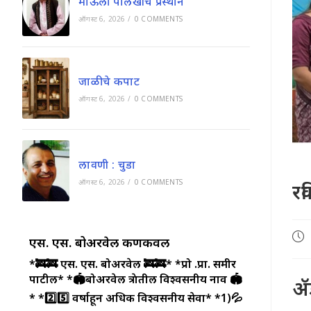
माऊली पालखीचे प्रस्थान
ऑगस्ट 6, 2026
/
0 COMMENTS
जाळीचे कपाट
ऑगस्ट 6, 2026
/
0 COMMENTS
लावणी : चुडा
ऑगस्ट 6, 2026
/
0 COMMENTS
रव
Pos
एस. एस. बोअरवेल कणकवली
pub
*🚒🚒 एस. एस. बोअरवेल 🚒🚒*
*प्रो .प्रा. समीर
पाटील*
*🏟️बोअरवेल क्षेत्रातील विश्वसनीय नाव 🏟️
ॲड
*
*2️⃣5️⃣ वर्षाहून अधिक विश्वसनीय सेवा*
*1)💦