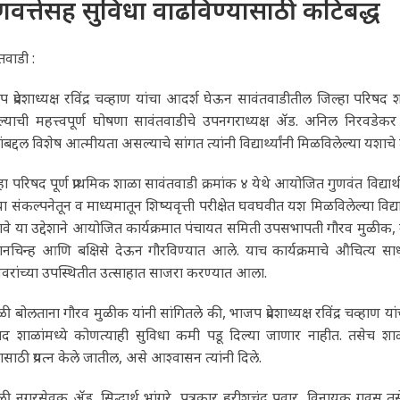
णवत्तेसह सुविधा वाढविण्यासाठी कटिबद्ध
तवाडी :
 प्रदेशाध्यक्ष रविंद्र चव्हाण यांचा आदर्श घेऊन सावंतवाडीतील जिल्हा परि
याची महत्त्वपूर्ण घोषणा सावंतवाडीचे उपनगराध्यक्ष ॲड. अनिल निरवडेकर 
ंबद्दल विशेष आत्मीयता असल्याचे सांगत त्यांनी विद्यार्थ्यांनी मिळविलेल्या यशाच
हा परिषद पूर्ण प्राथमिक शाळा सावंतवाडी क्रमांक ४ येथे आयोजित गुणवंत विद्यार
्या संकल्पनेतून व माध्यमातून शिष्यवृत्ती परीक्षेत घवघवीत यश मिळविलेल्या विद्यार
वे या उद्देशाने आयोजित कार्यक्रमात पंचायत समिती उपसभापती गौरव मुळीक, उपनग
ानचिन्ह आणि बक्षिसे देऊन गौरविण्यात आले. याच कार्यक्रमाचे औचित्य साधू
यवरांच्या उपस्थितीत उत्साहात साजरा करण्यात आला.
ळी बोलताना गौरव मुळीक यांनी सांगितले की, भाजप प्रदेशाध्यक्ष रविंद्र चव्हाण या
षद शाळांमध्ये कोणत्याही सुविधा कमी पडू दिल्या जाणार नाहीत. तसेच 
यासाठी प्रयत्न केले जातील, असे आश्वासन त्यांनी दिले.
ळी नगरसेवक ॲड. सिद्धार्थ भांगुरे, पत्रकार हरीशचंद्र पवार, विनायक गवस 