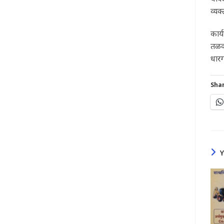
व्यक्
कार्
तळवण
धारग
Shar