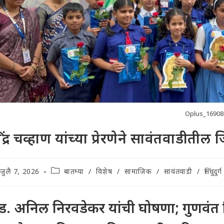
Oplus_16908
िंद्र चव्हाण यांच्या प्रेरणेने सावंतवाडीती
t
Post
जुलै 7, 2026
बातम्या
/
विशेष
/
सामाजिक
/
सावंतवाडी
/
सिंधुदुर्ग
lished:
category:
. अनिल निरवडेकर यांची घोषणा; गुणवंत विद्य