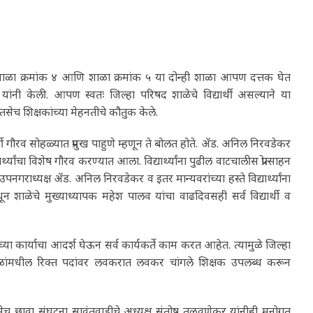
षद शाळा क्रमांक ४ आणि शाळा क्रमांक ५ या दोन्ही शाळा आपण दत्तक घेत
यांनी केली. आपण स्वतः जिल्हा परिषद शाळेचे विद्यार्थी असल्याने या
े तसेच शिक्षकांच्या मेहनतीचे कौतुक केले.
्थी गौरव सोहळ्यात प्रमुख पाहुणे म्हणून ते बोलत होते. ॲड. अनिल निरवडेकर
्थ्यांचा विशेष गौरव करण्यात आला. विद्यार्थ्यांना पुढील वाटचालीस प्रोत्साहन
राध्यक्ष ॲड. अनिल निरवडेकर व इतर मान्यवरांच्या हस्ते विद्यार्थ्यांना
न शाळेचे मुख्याध्यापक महेश पालव यांचा वाढदिवसही सर्व विद्यार्थी व
ंच्या कार्याचा आदर्श घेऊन सर्व कार्यकर्ते काम करत आहेत. त्यामुळे जिल्हा
शाळांमधील रिक्त पदांवर लवकरात लवकर चांगले शिक्षक उपलब्ध करून
तसेच छावा संघटना सावंतवाडीचे अध्यक्ष संतोष तळवणेकर यांनीही मनोगत