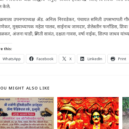
त केले.
यक्रमाला उपनगराध्यक्ष ॲड. अनिल निरवडेकर, पंचायत समिती उपसभापती गौरव म
ेकर, मुख्याध्यापक महेश पालव, साईनाथ जामदार, शेलेस्तीन फर्नांडिस, शिवा गावड
ळकर, अंजना घाडी, प्रणिती सावंत, दक्षता गावस, वर्षा नाईक, शिल्पा जाधव यांच्या
e this:
WhatsApp
Facebook
X
LinkedIn
Print
YOU MIGHT ALSO LIKE