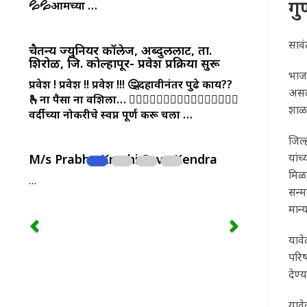
गु
💦💦आमच्या …
सावं
चैतन्य ज्युनियर कॉलेज, अब्दुललाट, ता.
शिरोळ, जि. कोल्हापूर- प्रवेश प्रक्रिया सुरू
भाजप
प्रवेश ! प्रवेश !! प्रवेश !!!
🤔दहावीनंतर पुढे काय??
असल्
🫰ना पैसा ना वशिला…
👮‍♂️👮‍♀️👮‍♂️👮‍♀️👮‍♂️👮‍♀️👮‍♂️👮‍♀️
शाळा
वर्दीच्या नोकरीचे स्वप्न पूर्ण करू चला …
जिल्
यांच
M/s Prabhu Krushi Seva Kendra
मिळा
…
सन्म
मान्
यावे
परि
देण्
यावे