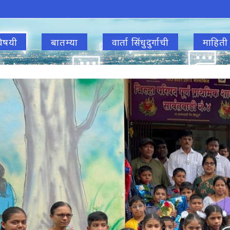
िषयी
बातम्या
वार्ता सिंधुदुर्गाची
माहिती