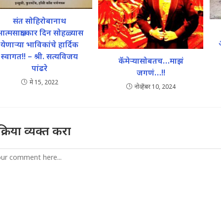
संत सोहिरोबानाथ
त्मसाक्षात्कार दिन सोहळ्यास
येणाऱ्या भाविकांचे हार्दिक
स्वागत!! – श्री. सत्यविजय
कॅमेर्‍यासोबतच…माझं
पांढरे
जगणं…!!
मे 15, 2022
नोव्हेंबर 10, 2024
तिक्रिया व्यक्त करा
mment