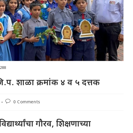
288
ल जि.प. शाळा क्रमांक ४ व ५ दत्तक
Post
0 Comments
comments:
ार्थ्यांचा गौरव, शिक्षणाच्या