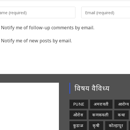
er
Enter
r
your
me
email
Notify me of follow-up comments by email.
address
rname
to
Notify me of new posts by email.
comment
ment
विषय वैविध्य
PUNE
अमरावती
आरोग्य
ओरोस
कणकवली
कथा
कुडाळ
कृषी
कोल्हापूर