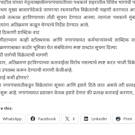
 पाटील यांच्या नेतृत्वाखाली नगरपंचायतीच्या पथकाने शहरातील विविध भागांची प
प्रथम मुख्य बाजारपेठेकडे जाणाऱ्या रस्त्यावरील विक्रेत्यांची पाहणी करण्यात आली
े तत्काळ हटविण्याच्या तोंडी सूचना देण्यात आल्या. त्यानंतर पथकाने मुंब
रेत्यांना अतिक्रमण काढून घेण्याचे निर्देश देण्यात आले.
ी ठिकाणी शाब्दिक वाद
णीदरम्यान काही स्टॉलधारक आणि नगरपंचायत कर्मचाऱ्यांमध्ये शाब्दिक वाद
्रमणाबाबत कठोर भूमिका घेत संबंधितांना स्पष्ट शब्दांत सूचना दिल्या.
ायी जागेची विक्रेत्यांची मागणी
यान, अतिक्रमण हटविण्याच्या कारवाईला विरोध नसल्याचे स्पष्ट करत भाजी विक्रेत
 उपलब्ध करून देण्याची मागणी केली आहे.
वाई कधी होणार?
ा नगरपंचायतीकडून विक्रेत्यांना सूचना आणि इशारे दिले जात असले तरी प्र
ा सुरू आहे. नगरपंचायत प्रशासन केवळ इशारे देणार की प्रत्यक्ष कारवाई करणार, 
e this:
WhatsApp
Facebook
X
LinkedIn
Print