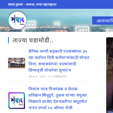
Skip
संवाद तुमचा - आमचा, उभ्या महाराष्ट्राचा
to
content
आमच्याव
ताज्या घडामोडी..
सैनिक नागरी सहकारी पतसंस्थेच्या ३५
व्या वर्धापन दिनी कर्मचाऱ्यांसाठी मोफत
विमा, सभासदांच्या पाल्यांसाठी
शिष्यवृत्ती योजनेचा शुभारंभ
ऑगस्ट 6, 2026
/
0 COMMENTS
विशाल परब मित्रमंडळ व वेताळ
प्रतिष्ठान सिंधुदुर्ग, तुळस यांच्या संयुक्त
विद्यमाने शालेय देशभक्तीपर समूहगीत
गायन स्पर्धा १४ ऑगस्ट रोजी