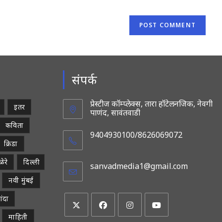
संपर्क
प्रेस्टीज कॉम्प्लेक्स, तारा हॉटेलनजिक, नेवगी
इतर
पाणंद, सावंतवाडी
कविता
9404930100/8626069072
क्रिडा
ेरे
दिल्ली
sanvadmedia1@gmail.com
Opens
in
नवी मुंबई
your
applicatio
ांदा
माहिती
Opens
Opens
Opens
Opens