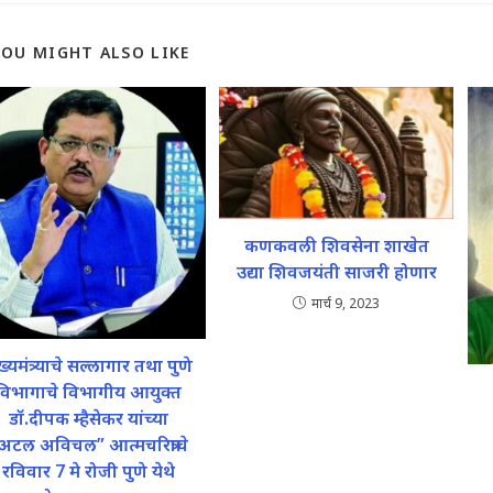
YOU MIGHT ALSO LIKE
कणकवली शिवसेना शाखेत
उद्या शिवजयंती साजरी होणार
मार्च 9, 2023
ख्यमंत्र्याचे सल्लागार तथा पुणे
विभागाचे विभागीय आयुक्त
डॉ.दीपक म्हैसेकर यांच्या
अटल अविचल” आत्मचरित्राचे
रविवार 7 मे रोजी पुणे येथे