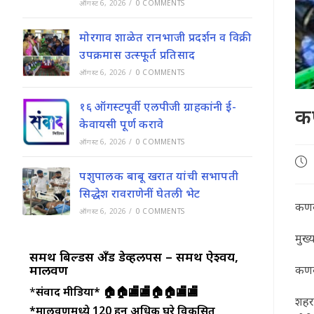
ऑगस्ट 6, 2026
/
0 COMMENTS
मोरगाव शाळेत रानभाजी प्रदर्शन व विक्री
उपक्रमास उत्स्फूर्त प्रतिसाद
ऑगस्ट 6, 2026
/
0 COMMENTS
१६ ऑगस्टपूर्वी एलपीजी ग्राहकांनी ई-
क
केवायसी पूर्ण करावे
ऑगस्ट 6, 2026
/
0 COMMENTS
Pos
pub
पशुपालक बाबू खरात यांची सभापती
सिद्धेश रावराणेनीं घेतली भेट
कणक
ऑगस्ट 6, 2026
/
0 COMMENTS
मुख्
समर्थ बिल्डर्स अँड डेव्हलपर्स – समर्थ ऐश्वर्य,
मालवण
कण
*
संवाद मीडिया*
🏠🏠🏬🏬🏠🏠🏬🏬
शहरा
*मालवणमध्ये 120 हून अधिक घरे विकसित