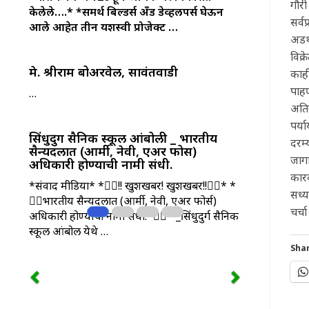
गौरी
केलेले….*
*समर्थ बिल्डर्स अँड डेव्हलपर्स घेऊन
सर्व
आले आहेत तीन यशस्वी प्रोजेक्ट …
अडथळ
विक्
मे. श्रीराम बोअरवेल, सावंतवाडी
काह
पाह
…
अतिक
पर्य
सिंधुदुर्ग सैनिक स्कूल आंबोली _ भारतीय
दरम्
सैन्यदलात (आर्मी, नेवी, एअर फोर्स)
जागा
अधिकारी होण्याची नामी संधी.
कार
*संवाद मीडिया* *👮‍♂️!! खुशखबर! खुशखबर!!👮‍♂️* *
सध्य
👮‍♂️भारतीय सैन्यदलात (आर्मी, नेवी, एअर फोर्स)
चर्च
अधिकारी होण्याची नामी संधी.*👮‍♀️ *_सिंधुदुर्ग सैनिक
स्कूल आंबोली येथे …
Shar