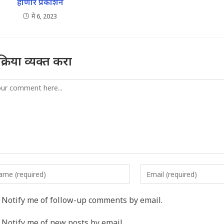
होणार प्रकाशन
मे 6, 2023
तिक्रिया व्यक्त करा
mment
er
Enter
r
your
me
email
Notify me of follow-up comments by email.
address
rname
to
Notify me of new posts by email.
comment