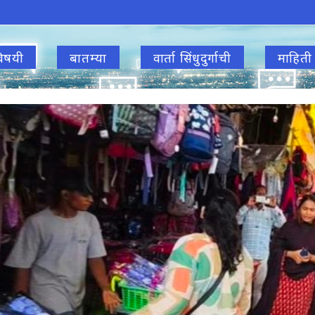
िषयी
बातम्या
वार्ता सिंधुदुर्गाची
माहिती