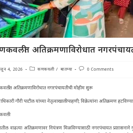
णकवलीत अतिक्रमणाविरोधात नगरपंचायती
t
Post
Post
जून 4, 2026
कणकवली
/
बातम्या
0 Comments
lished:
category:
comments:
वलीत अतिक्रमणाविरोधात नगरपंचायतीची मोहीम सुरू
याधिकारी गौरी पाटील यांच्या नेतृत्वाखाली पाहणी; विक्रेत्यांना अतिक्रमण हटविण्य
कवली
तील वाढत्या अतिक्रमणावर नियंत्रण मिळविण्यासाठी नगरपंचायत प्रशासनाने गुरु