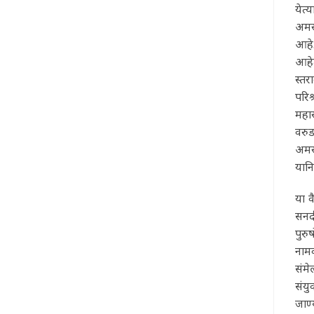
येत्
अमरा
आहे.
आहेत
स्त
परिश
महार
वरुड
अमरा
यानि
या व
सनदी
पुर
नामव
संम
संयु
जाण्