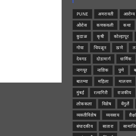
PUNE
अमरावती
आरोग्य
ओरोस
कणकवली
कथा
कुडाळ
कृषी
कोल्हापूर
गोवा
चिपळून
ठाणे
तळ
देवगड
दोडामार्ग
धार्मिक
नागपूर
नाशिक
पुणे
ब
बातम्या
महिला
मालवण
मुंबई
रत्नागिरी
राजकीय
लोककला
विशेष
वेंगुर्ले
व्यक्तीविशेष
व्यवसाय
शैक
संपादकीय
सातारा
सामाज