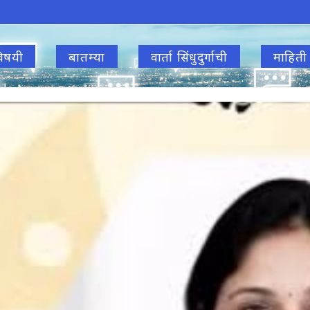
िषयी
बातम्या
वार्ता सिंधुदुर्गाची
माहिती