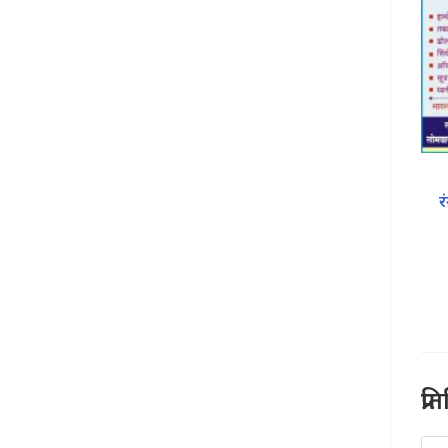
र
प्र
Co