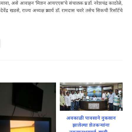
लाभ घ्यावा, असे आवाहन ‘मिशन आयएएस’चे संचालक प्रा. डॉ. नरेशचंद्र काठोळे,
ेवेंद्र खडसे, राज्य अध्यक्ष प्राचार्य डॉ. रामदास चवरे तसेच सिकची रिसॉर्टचे
अवकाळी पावसाने नुकसान
झालेल्या शेतकऱ्यांना
नुकसानभरपाई द्यावी….