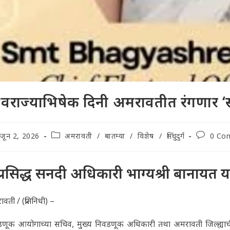
वराज्याभिषेक दिनी अमरावतीत रंगणार ‘स्पर
t
Post
Post
जून 2, 2026
अमरावती
/
बातम्या
/
विशेष
/
सिंधुदुर्ग
0 Co
lished:
category:
comment
प्रसिद्ध सनदी अधिकारी भाग्यश्री बानायत यां
वती / (प्रतिनिधी) –
णूक आयोगाच्या सचिव, मुख्य निवडणूक अधिकारी तथा अमरावती जिल्ह्याची सुकन्य