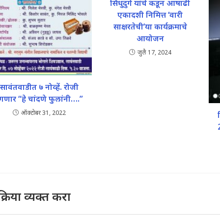
सिंधुदुर्ग यांचे कडून आषाढी
एकादशी निमित्त ‘वारी
साक्षरतेची’या कार्यक्रमाचे
आयोजन
जुलै 17, 2024
सावंतवाडीत ७ नोव्हें. रोजी
ंगणार “हे चांदणे फुलांनी….”
ऑक्टोबर 31, 2022
तिक्रिया व्यक्त करा
mment