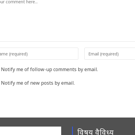
er
Enter
r
your
me
email
Notify me of follow-up comments by email.
address
rname
to
Notify me of new posts by email.
comment
ment
विषय वैविध्य