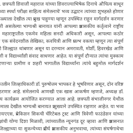
त. छत्रपती शिवाजी महाराज यांच्या शिवराज्याभिषेक दिनाचे औचित्य साधून
र्धा परीक्षा साहित्य संमेलनाचे’ भव्य उद्घाटन त्यांच्या शुभहस्ते होणार
्याला देखील त्या प्रमुख पाहुण्या म्हणून उपस्थित राहून मार्गदर्शन करणार
लेल्या भाग्यश्री बानायत यांनी आपल्या प्रशासकीय कर्तृत्वाने राष्ट्रीय
 महाराष्ट्रातील एकमेव महिला सनदी अधिकारी असून, आपल्या कठोर
एक संवेदनशील लेखिका, कवयित्री आणि प्रगल्भ वक्त्या म्हणून त्या संपूर्ण
ी जिल्ह्यात थांबणार असून या दरम्यान अमरावती, मोर्शी, हिवरखेड आणि
 विद्यार्थ्यांशी संवाद साधणार आहेत. या संपूर्ण दौऱ्यात त्यांचा मुक्काम
ा ग्रामीण व शहरी भागातील विद्यार्थ्यांना त्यांचे बहुमोल मार्गदर्शन
्कालीन जिल्हाधिकारी डॉ. पुरुषोत्तम भापकर हे भूषविणार असून, दोन वरिष्ठ
णादायी ठरणार आहे. संमेलनाचे आणखी एक खास आकर्षण म्हणजे, अध्यक्ष डॉ.
्यमय कार्यक्रम आयोजित करण्यात आला आहे. छत्रपती संभाजीनगर येथील
ला देखील भाग्यश्री बानायत प्रामुख्याने उपस्थित राहणार आहेत. या भव्य
प्रेमकिशन सिकची चॅरिटेबल ट्रस्ट आणि त्रिवेणी फाउंडेशन यांच्या
ांची योग्य दिशा मिळावी, त्यांच्यातील न्यूनगंड दूर व्हावा आणि प्रशासनात
याच्या या सुकन्येच्या प्रदीर्घ प्रशासकीय अनुभवाचा, त्यांच्या संघर्षगाथेचा