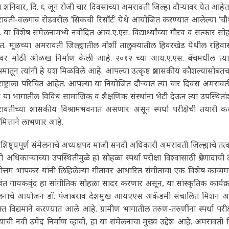
या शनिवार, दि. ६ जून रोजी चार दिवसांच्या अमरावती जिल्हा दौऱ्यावर येत आहे
वती-वलगाव रोडवरील ‘सिकची रिसॉर्ट’ येथे आयोजित करण्यात आलेल्या ‘चौथ्या स्प
 या विशेष संमेलनामध्ये नवोदित आय.ए.एस. विद्यार्थ्यांच्या गौरव व सत्कार सोहळ
. मूळच्या अमरावती जिल्ह्यातील मोर्शी तालुक्यातील हिवरखेड येथील रहिवासी अस
रावर मोठी ओळख निर्माण केली आहे. २०१२ च्या आय.ए.एस. बॅचमधील त्या
्रमातून त्यांनी हे यश मिळविले आहे. आपल्या उत्कृष्ट प्रशासकीय कौशल्यासोबतच 
ाष्ट्राला परिचित आहेत. आपल्या या नियोजित दौऱ्यात त्या चार दिवस अमरावत
 या भागातील विविध सामाजिक व शैक्षणिक संस्थांना भेटी देऊन त्या उपस्थितांशी व
वतीच्या शासकीय विश्रामभवनात असणार असून स्पर्धा परीक्षेची तयारी करणाऱ्य
मित्ताने लाभणार आहे.
ैशिष्ट्यपूर्ण संमेलनाचे अध्यक्षपद माजी सनदी अधिकारी अमरावती जिल्ह्याचे तत
 अधिकाऱ्यांच्या उपस्थितीमुळे हा सोहळा स्पर्धा परीक्षा विश्वासाठी प्रेर
ुषोत्तम भापकर यांनी लिहिलेल्या गीतांवर आधारित संगीताचा एक विशेष काव
ंत गायकवृंद हा सांगीतिक सोहळा सादर करणार असून, या सांस्कृतिक कार्यक्रमा
ेलनाचे आयोजन डॉ. पंजाबराव देशमुख आयएएस अकॅडमी संचालित मिशन आयएएस, 
क्त विद्यमाने करण्यात आले आहे. ग्रामीण भागातील तरुण-तरुणींना स्पर्धा परीक्ष
याची नवी उमेद निर्माण व्हावी, हा या संमेलनाचा मुख्य उद्देश आहे. अमरावती जिल्ह्