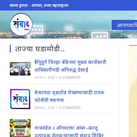
Skip
संवाद तुमचा - आमचा, उभ्या महाराष्ट्राचा
to
content
आमच्याव
ताज्या घडामोडी..
सिंधुदुर्ग जिल्हा बँकेच्या मुख्य कार्यकारी
अधिकारीपदी अनिरुद्ध देसाई
ऑगस्ट 7, 2026
/
0 COMMENTS
बेकायदा वृक्षतोड रोखण्यासाठी टास्क
फोर्सची स्थापना
ऑगस्ट 6, 2026
/
0 COMMENTS
नाधवडेत ८ ऑगस्टला आंबा–काजू
उत्पादक शेतकऱ्यांसाठी संवाद शिबिर