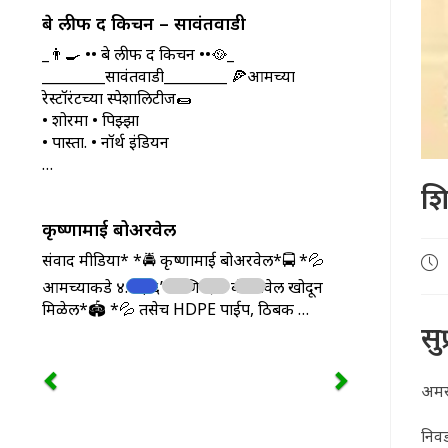
बे लीफ द किचन – सावंतवाडी
_👨‍🍳 •• बे लीफ द किचन ••🥘_
_________सावंतवाडी_________ 🍕आमच्या
रेस्टॉरंटच्या स्पेशालिटीज🌯
• शोरमा • पिझ्झा
• पास्ता. • नॉर्थ इंडियन
…
शि
कृष्णामाई बोअरवेल
संवाद मीडिया* *🚔 कृष्णामाई बोअरवेल*🚍 *💦
Pos
pub
आमच्याकडे ४.५’ , ६’ आणि ६.५’ बोअरवेल खोदून
मिळेल*🏟️ *💦 तसेच HDPE पाईप, ठिबक …
सु
अमरा
निवड