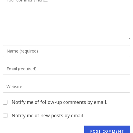
Enter
your
name
Enter
or
your
username
email
to
Enter
address
comment
your
to
website
comment
Notify me of follow-up comments by email.
URL
(optional)
Notify me of new posts by email.