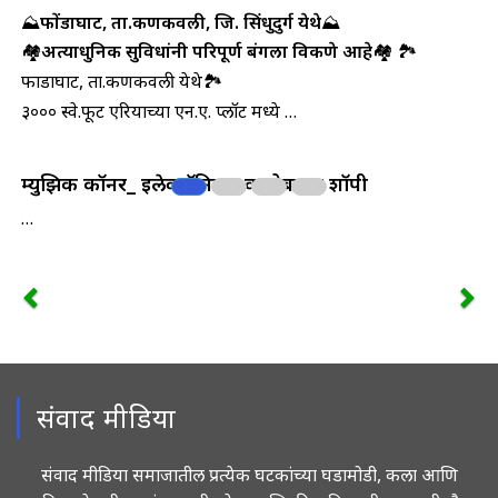
⛰️
फोंडाघाट, ता.कणकवली, जि. सिंधुदुर्ग येथे
⛰️
🏘️
अत्याधुनिक सुविधांनी परिपूर्ण बंगला विकणे आहे
🏘️ 🏞️
फोंडाघाट, ता.कणकवली येथे🏞️
३००० स्वे.फूट एरियाच्या एन.ए. प्लॉट मध्ये …
म्युझिक कॉर्नर_ इलेक्ट्रॉनिक्स व मोबाईल शॉपी
…
संवाद मीडिया
संवाद मीडिया समाजातील प्रत्येक घटकांच्या घडामोडी, कला आणि