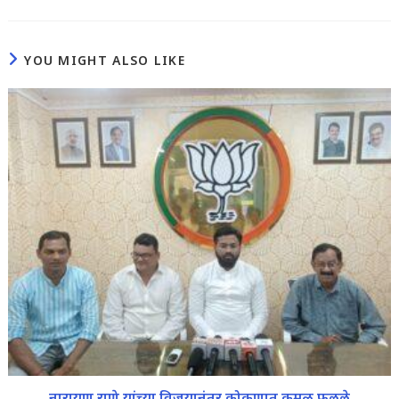
YOU MIGHT ALSO LIKE
नारायण राणे यांच्या विजयानंतर कोकणात कमळ फुलले