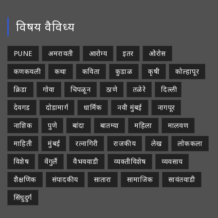
विषय वैविध्य
PUNE
अमरावती
आरोग्य
इतर
ओरोस
कणकवली
कथा
कविता
कुडाळ
कृषी
कोल्हापूर
क्रिडा
गोवा
चिपळून
ठाणे
तळेरे
दिल्ली
देवगड
दोडामार्ग
धार्मिक
नवी मुंबई
नागपूर
नाशिक
पुणे
बांदा
बातम्या
महिला
मालवण
माहिती
मुंबई
रत्नागिरी
राजकीय
लेख
लोककला
विशेष
वेंगुर्ले
वैभववाडी
व्यक्तीविशेष
व्यवसाय
शैक्षणिक
संपादकीय
सातारा
सामाजिक
सावंतवाडी
सिंधुदुर्ग