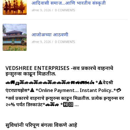
आदिवासी समाज…आणि भारतीय संस्कृती
ऑगस्ट 9, 2026
/
0 COMMENTS
आजोळच्या आठवणी
ऑगस्ट 9, 2026
/
0 COMMENTS
VEDSHREE ENTERPRISES -सर्व प्रकारचे वाहनाचे
इन्शुरन्स काढून मिळतील.
🚗🚚🛺🚕🚙🚗🚕🚙🚗🚕🚙🚗🚕🚙🚐🚜🚛🏍️🛵
*🔺वेदश्री
एंटरप्रायझेस*🔺
*Online Payment… Instant Policy..*💳
*सर्व प्रकारचे वाहनाचे इन्शुरन्स काढून मिळतील. प्रत्येक इन्शुरन्स वर
२०% पर्यंत डिस्काउंट*🚗🚕🚙
*2️⃣0️⃣ …
सुविधांनी परिपूर्ण बंगला विकणे आहे