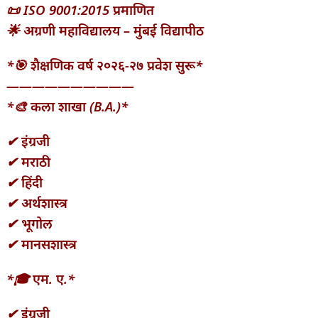
📜 ISO 9001:2015 प्रमाणित
🌟 अग्रणी महाविद्यालय – मुंबई विद्यापीठ
*🎯 शैक्षणिक वर्ष २०२६-२७ प्रवेश सुरू*
——————————
*🎨 कला शाखा (B.A.)*
✔ इंग्रजी
✔ मराठी
✔ हिंदी
✔ अर्थशास्त्र
✔ भूगोल
✔ मानसशास्त्र
*🎓 एम. ए.*
✔ इंग्रजी