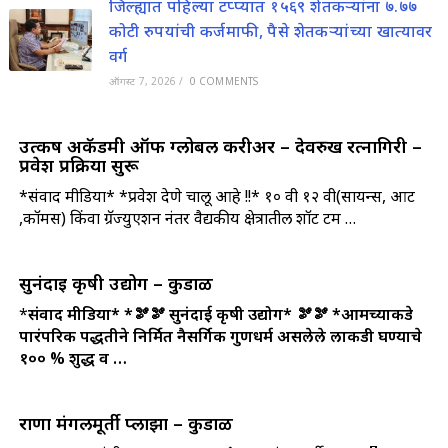
जिल्ह्यात पहिल्या टप्प्यात १५६९ शेतकऱ्यांना ७.७७
कोटी रुपयांची कर्जमाफी, पैसे शेतकऱ्यांच्या खात्यावर
वर्ग
ऑगस्ट 7, 2026
/
0 COMMENTS
उत्कर्ष अकॅडमी ऑफ ग्लोबल करीअर – देवरुख रत्नागिरी –
प्रवेश प्रक्रिया सुरू
*संवाद मीडिया* *प्रवेश देणे चालू आहे !!* १० वी १२ वी(सायन्स, आर्ट
,कॉमर्स) किंवा ग्रॅज्युएशन नंतर वैद्यकीय क्षेत्रातील शॉर्ट टर्म …
सुनंदाई कृषी उद्योग – कुडाळ
*
संवाद मीडिया*
*🫘🫘 सुनंदाई कृषी उद्योग* 🫘🫘
*आमच्याकडे
पारंपरिक पद्धतीने निर्मित नैसर्गिक गुणधर्म असलेले लाकडी घण्याचे
१०० % शुद्ध व …
राणा मंगलमूर्ती प्लाझा – कुडाळ