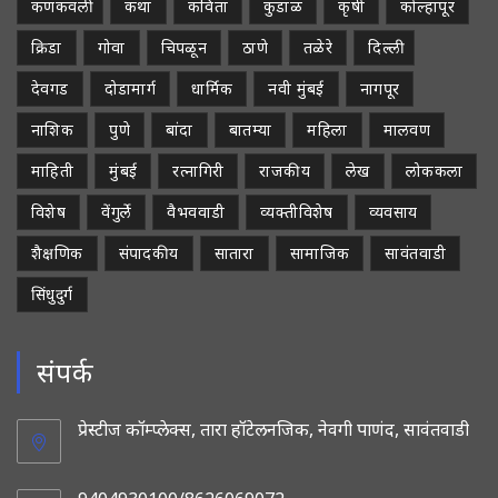
कणकवली
कथा
कविता
कुडाळ
कृषी
कोल्हापूर
क्रिडा
गोवा
चिपळून
ठाणे
तळेरे
दिल्ली
देवगड
दोडामार्ग
धार्मिक
नवी मुंबई
नागपूर
नाशिक
पुणे
बांदा
बातम्या
महिला
मालवण
माहिती
मुंबई
रत्नागिरी
राजकीय
लेख
लोककला
विशेष
वेंगुर्ले
वैभववाडी
व्यक्तीविशेष
व्यवसाय
शैक्षणिक
संपादकीय
सातारा
सामाजिक
सावंतवाडी
सिंधुदुर्ग
संपर्क
प्रेस्टीज कॉम्प्लेक्स, तारा हॉटेलनजिक, नेवगी पाणंद, सावंतवाडी