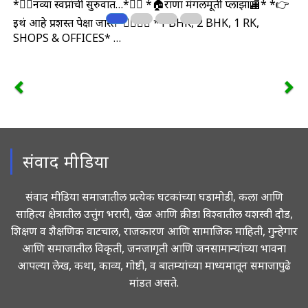
*🤹‍♀️नव्या स्वप्नांची सुरुवात…*🤹‍♂️ *🏠राणा मंगलमूर्ती प्लाझा🏬* *👉
इथं आहे प्रशस्त पेक्षा जास्त*🤷‍♀️🤷‍♂️ *1 BHK, 2 BHK, 1 RK,
SHOPS & OFFICES* …
संवाद मीडिया
संवाद मीडिया समाजातील प्रत्येक घटकांच्या घडामोडी, कला आणि
साहित्य क्षेत्रातील उत्तुंग भरारी, खेळ आणि क्रीडा विश्वातील यशस्वी दौड,
शिक्षण व शैक्षणिक वाटचाल, राजकारण आणि सामाजिक माहिती, गुन्हेगार
आणि समाजातील विकृती, जनजागृती आणि जनसामान्यांच्या भावना
आपल्या लेख, कथा, काव्य, गोष्टी, व बातम्यांच्या माध्यमातून समाजापुढे
मांडत असते.