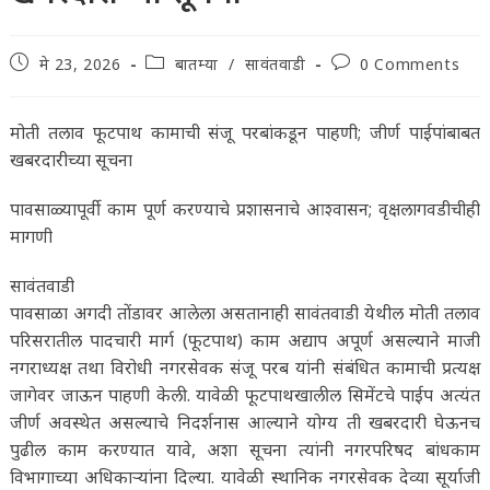
Post
Post
Post
मे 23, 2026
बातम्या
/
सावंतवाडी
0 Comments
published:
category:
comments:
मोती तलाव फूटपाथ कामाची संजू परबांकडून पाहणी; जीर्ण पाईपांबाबत
खबरदारीच्या सूचना
पावसाळ्यापूर्वी काम पूर्ण करण्याचे प्रशासनाचे आश्वासन; वृक्षलागवडीचीही
मागणी
सावंतवाडी
पावसाळा अगदी तोंडावर आलेला असतानाही सावंतवाडी येथील मोती तलाव
परिसरातील पादचारी मार्ग (फूटपाथ) काम अद्याप अपूर्ण असल्याने माजी
नगराध्यक्ष तथा विरोधी नगरसेवक संजू परब यांनी संबंधित कामाची प्रत्यक्ष
जागेवर जाऊन पाहणी केली. यावेळी फूटपाथखालील सिमेंटचे पाईप अत्यंत
जीर्ण अवस्थेत असल्याचे निदर्शनास आल्याने योग्य ती खबरदारी घेऊनच
पुढील काम करण्यात यावे, अशा सूचना त्यांनी नगरपरिषद बांधकाम
विभागाच्या अधिकाऱ्यांना दिल्या. यावेळी स्थानिक नगरसेवक देव्या सूर्याजी