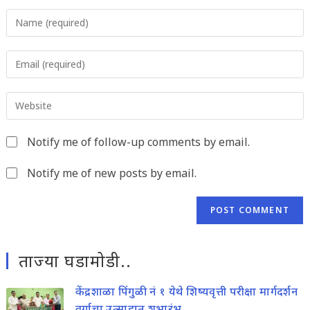
Enter
your
name
Enter
or
your
username
email
to
Enter
address
comment
your
to
website
comment
Notify me of follow-up comments by email.
URL
(optional)
Notify me of new posts by email.
ताज्या घडामोडी..
केंद्रशाळा पिंगुळी नं १ येथे शिष्यवृत्ती परीक्षा मार्गदर्शन
वर्गाचा उत्साहात शुभारंभ