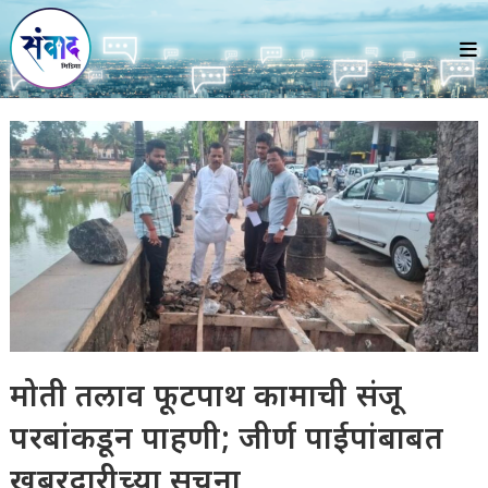
Skip
to
content
मोती तलाव फूटपाथ कामाची संजू
परबांकडून पाहणी; जीर्ण पाईपांबाबत
खबरदारीच्या सूचना