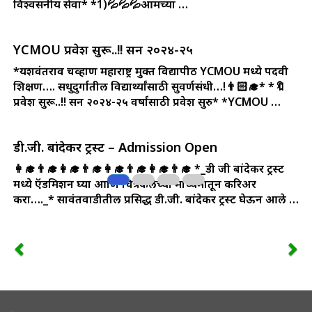
विश्वसनीय सेवा*
*1)💦💦💦आमच्या …
YCMOU प्रवेश सुरू..!! सन २०२४-२५
*यशवंतराव चव्हाण महाराष्ट्र मुक्त विद्यापीठ YCMOU मध्ये पदवी
शिक्षण…. सिंधुदुर्गातील विद्यार्थ्यांसाठी सुवर्णसंधी…!👨🏻‍🎓*
*🔖
प्रवेश सुरू..!! सन २०२४-२५ वर्षांसाठी प्रवेश सुरु*
*YCMOU …
डी.जी. बांदेकर ट्रस्ट – Admission Open
👩‍🎓👨‍🎓👩‍🎓👨‍🎓👩‍🎓👨‍🎓👩‍🎓👨‍🎓
*_डी जी बांदेकर ट्रस्ट
मध्ये ऍडमिशन घ्या आणि चित्रकलेच्या माध्यमातून करिअर
करा…._*
सावंतवाडीतील प्रसिद्ध डी.जी. बांदेकर ट्रस्ट घेऊन आले …