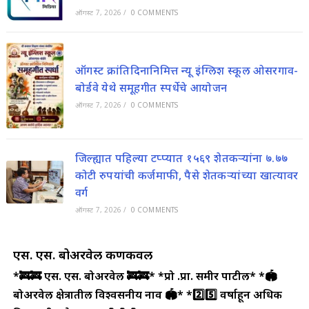
ऑगस्ट 7, 2026
/
0 COMMENTS
ऑगस्ट क्रांतिदिनानिमित्त न्यू इंग्लिश स्कूल ओसरगाव-
बोर्डवे येथे समूहगीत स्पर्धेचे आयोजन
ऑगस्ट 7, 2026
/
0 COMMENTS
जिल्ह्यात पहिल्या टप्प्यात १५६९ शेतकऱ्यांना ७.७७
कोटी रुपयांची कर्जमाफी, पैसे शेतकऱ्यांच्या खात्यावर
वर्ग
ऑगस्ट 7, 2026
/
0 COMMENTS
एस. एस. बोअरवेल कणकवली
*🚒🚒 एस. एस. बोअरवेल 🚒🚒*
*प्रो .प्रा. समीर पाटील*
*🏟️
बोअरवेल क्षेत्रातील विश्वसनीय नाव 🏟️*
*2️⃣5️⃣ वर्षाहून अधिक