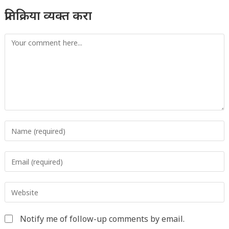
प्रतिक्रिया व्यक्त करा
Comment
Enter
your
name
Enter
or
your
username
email
to
Enter
address
comment
your
to
website
comment
Notify me of follow-up comments by email.
URL