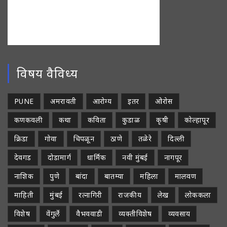
विषय वैविध्य
PUNE
अमरावती
आरोग्य
इतर
ओरोस
कणकवली
कथा
कविता
कुडाळ
कृषी
कोल्हापूर
क्रिडा
गोवा
चिपळून
ठाणे
तळेरे
दिल्ली
देवगड
दोडामार्ग
धार्मिक
नवी मुंबई
नागपूर
नाशिक
पुणे
बांदा
बातम्या
महिला
मालवण
माहिती
मुंबई
रत्नागिरी
राजकीय
लेख
लोककला
विशेष
वेंगुर्ले
वैभववाडी
व्यक्तीविशेष
व्यवसाय