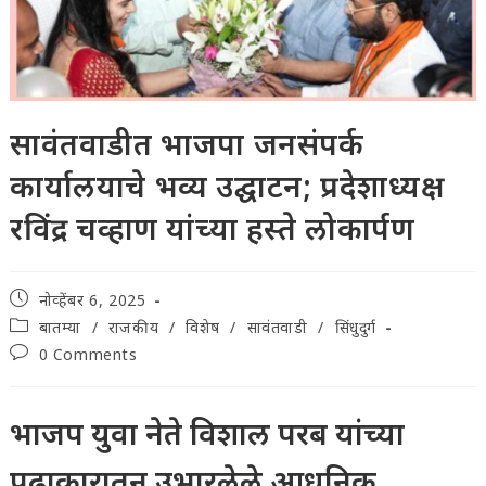
सावंतवाडीत भाजपा जनसंपर्क
कार्यालयाचे भव्य उद्घाटन; प्रदेशाध्यक्ष
रविंद्र चव्हाण यांच्या हस्ते लोकार्पण
Post
नोव्हेंबर 6, 2025
published:
Post
बातम्या
/
राजकीय
/
विशेष
/
सावंतवाडी
/
सिंधुदुर्ग
category:
Post
0 Comments
comments:
भाजप युवा नेते विशाल परब यांच्या
पुढाकारातून उभारलेले आधुनिक