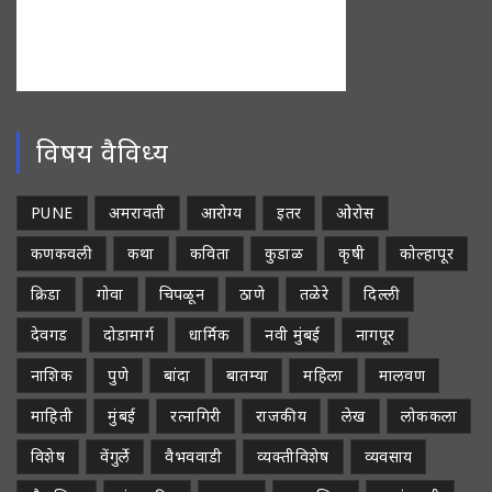
विषय वैविध्य
PUNE
अमरावती
आरोग्य
इतर
ओरोस
कणकवली
कथा
कविता
कुडाळ
कृषी
कोल्हापूर
क्रिडा
गोवा
चिपळून
ठाणे
तळेरे
दिल्ली
देवगड
दोडामार्ग
धार्मिक
नवी मुंबई
नागपूर
नाशिक
पुणे
बांदा
बातम्या
महिला
मालवण
माहिती
मुंबई
रत्नागिरी
राजकीय
लेख
लोककला
विशेष
वेंगुर्ले
वैभववाडी
व्यक्तीविशेष
व्यवसाय