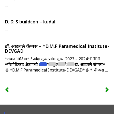
…
D. D. S buildcon – kudal
…
डॉ. आठवले कॅम्पस – *D.M.F Paramedical Institute-
DEVGAD
*संवाद मिडिया* *प्रवेश सुरू..प्रवेश सुरू.. 2023 – 2024*🏃‍♂️🏃‍♀️
*पॅरामेडिकल क्षेत्रामध्ये प्रवेशाची सुवर्णसंधी…* *डॉ. आठवले कॅम्पस*
🩸 *D.M.F Paramedical Institute-DEVGAD*🩸 *_कॅम्पस …