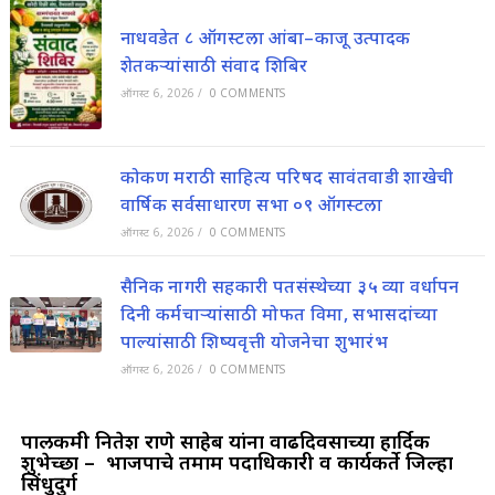
नाधवडेत ८ ऑगस्टला आंबा–काजू उत्पादक
शेतकऱ्यांसाठी संवाद शिबिर
ऑगस्ट 6, 2026
/
0 COMMENTS
कोकण मराठी साहित्य परिषद सावंतवाडी शाखेची
वार्षिक सर्वसाधारण सभा ०९ ऑगस्टला
ऑगस्ट 6, 2026
/
0 COMMENTS
सैनिक नागरी सहकारी पतसंस्थेच्या ३५ व्या वर्धापन
दिनी कर्मचाऱ्यांसाठी मोफत विमा, सभासदांच्या
पाल्यांसाठी शिष्यवृत्ती योजनेचा शुभारंभ
ऑगस्ट 6, 2026
/
0 COMMENTS
पालकमंत्री नितेश राणे साहेब यांना वाढदिवसाच्या हार्दिक
शुभेच्छा – ‌ भाजपाचे तमाम पदाधिकारी व कार्यकर्ते जिल्हा
सिंधुदुर्ग