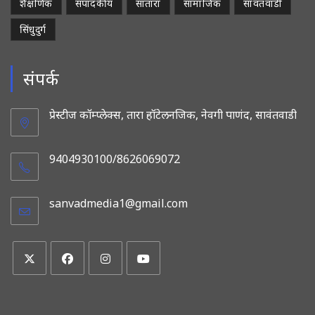
शैक्षणिक
संपादकीय
सातारा
सामाजिक
सावंतवाडी
सिंधुदुर्ग
संपर्क
प्रेस्टीज कॉम्प्लेक्स, तारा हॉटेलनजिक, नेवगी पाणंद, सावंतवाडी
9404930100/8626069072
sanvadmedia1@gmail.com
Opens
in
your
application
Opens
Opens
Opens
Opens
in
in
in
in
a
a
a
a