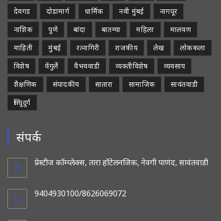
देवगड
दोडामार्ग
धार्मिक
नवी मुंबई
नागपूर
नाशिक
पुणे
बांदा
बातम्या
महिला
मालवण
माहिती
मुंबई
रत्नागिरी
राजकीय
लेख
लोककला
विशेष
वेंगुर्ले
वैभववाडी
व्यक्तीविशेष
व्यवसाय
शैक्षणिक
संपादकीय
सातारा
सामाजिक
सावंतवाडी
सिंधुदुर्ग
संपर्क
प्रेस्टीज कॉम्प्लेक्स, तारा हॉटेलनजिक, नेवगी पाणंद, सावंतवाडी
9404930100/8626069072