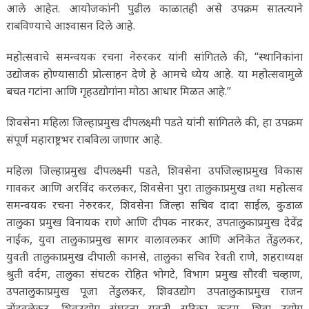
आले आहेत. आयोजकांनी पुढील काळातही असे उपक्रम सातत्याने
राबविण्याचे आश्वासन दिले आहे.
महोत्सवाचे समन्वयक रचना नेरुरकर यांनी सांगितले की, “स्थानिकांना
उद्योजक होण्यासाठी प्रोत्साहन देणे हे आमचे ध्येय आहे. या महोत्सवामुळे
बचत गटांना आणि गृहउद्योगांना मोठा आधार मिळत आहे.”
शिवसेना महिला जिल्हाप्रमुख दीपलक्ष्मी पडते यांनी सांगितले की, हा उपक्रम
संपूर्ण महाराष्ट्रभर राबविला जाणार आहे.
महिला जिल्हाप्रमुख दीपलक्ष्मी पडते, शिवसेना उपजिल्हाप्रमुख विकास
गावकर आणि अरविंद करलकर, शिवसेना पुरा तालुकाप्रमुख तथा महोत्सव
समन्वयक रचना नेरुरकर, शिवसेना जिल्हा सचिव दादा साईल, कुडाळ
तालुका प्रमुख विनायक राणे आणि दीपक नारकर, उपतालुकाप्रमुख देवेंद्र
नाईक, युवा तालुकाप्रमुख सागर वालावलकर आणि अनिकेत तेंडुलकर,
युवती तालुकाप्रमुख दीपाली कानसे, तालुका सचिव रेवती राणे, शहराध्यक्ष
श्रुती वर्दम, तालुका संघटक रोहित भोगटे, विभाग प्रमुख सौरवी चव्हाण,
उपतालुकाप्रमुख पूजा तेंडुलकर, शिवउद्योग उपतालुकाप्रमुख राजन
तोंडवलेकर, शिवउद्योग संघटना युवती सरिका कदम, शिवा उद्योग