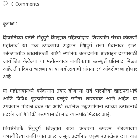
published:
category:
Post
0 Comments
comments:
कुडाळ :
शिवसेनेच्या वतीने सिंधुदुर्ग जिल्ह्यात पहिल्यांदाच ‘शिवउद्योग संस्था कोकणी
महोत्सव’ या भव्य उपक्रमाचे उद्घाटन सिंधुदुर्ग राजा मैदानावर झाले.
कोकणातील खाद्यसंस्कृती आणि स्थानिक उत्पादनांना प्रोत्साहन देण्यासाठी
आयोजित केलेल्या या महोत्सवाला नागरिकांचा उत्स्फूर्त प्रतिसाद मिळत
आहे. तीन दिवस चालणाऱ्या या महोत्सवाची सांगता १८ ऑक्टोबरला होणार
आहे.
या महोत्सवामध्ये कोकणात तयार होणाऱ्या सर्व पारंपरिक खाद्यपदार्थांचे
आणि विविध गृहउद्योगांच्या वस्तूंचे स्टॉल्स लावण्यात आले आहेत. या
उपक्रमात महिला बचत गट आणि स्थानिक लघुउद्योगांना त्यांच्या उत्पादनांचे
प्रदर्शन आणि विक्री करण्यासाठी मोठे व्यासपीठ मिळाले आहे.
शिवसेनेतर्फे सिंधुदुर्ग जिल्ह्यात अशा प्रकारचा उपक्रम पहिल्यांदाच
यशस्वीरित्या राबविण्यात आला असून, प्रदर्शनात एकूण २३ स्टॉल्स लावण्यात