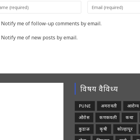
er
Enter
r
your
me
email
Notify me of follow-up comments by email.
address
rname
to
Notify me of new posts by email.
comment
ment
विषय वैविध्य
PUNE
अमरावती
आरोग्य
ओरोस
कणकवली
कथा
कुडाळ
कृषी
कोल्हापूर