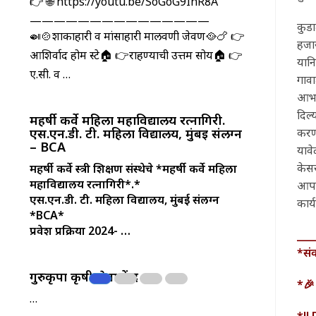
👉 🌐 https://youtu.be/SoGoG9IhR8A
———————————————
कुडा
🍛🍲शाकाहारी व मांसाहारी मालवणी जेवण🥘🍗 👉
हजार
आशिर्वाद होम स्टे🏠 👉राहण्याची उत्तम सोय🏠 👉
यानि
ए.सी. व …
गावा
आभार
दिल्
महर्षी कर्वे महिला महाविद्यालय रत्नागिरी.
करण्
एस.एन.डी. टी. महिला विद्यालय, मुंबई संलग्न
– BCA
यावे
केसर
महर्षी कर्वे स्त्री शिक्षण संस्थेचे
*महर्षी कर्वे महिला
महाविद्यालय रत्नागिरी*.*
आपले
एस.एन.डी. टी. महिला विद्यालय, मुंबई संलग्न
कार्
*BCA*
प्रवेश प्रक्रिया 2024- …
___
*सं
गुरुकृपा कृषी सेवा केंद्र
*🎉
…
*!!