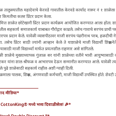
ळ तालुक्यातील महादेवाचे केरवडे गावातील केरवडे कार्याद नारूर नं १ शाळेला य
 किमतीचा कलर प्रिंटर प्रदान केला.
मित्त शाळेत छोटेखानी प्रिंटर प्रदान कार्यक्रम आयोजित करण्यात आला होता. शाळ
तील सहकार्य समाजकार्य याबाबत गौरोद्गार काढले. तसेच गावाचे सरपंच प्राची परब
पत्र प्रदान केले. यावेळी व्यासपीठावर माजी सरपंच पंढरीनाथ परब, हळदीची नेरुर केंद
या. तसेच प्रिंटर साठी ज्यांनी आव्हान केले ते याशाळेचे माजी विद्यार्थी शिक
यासाठी माजी विद्यार्थ्यां मार्फत प्रयत्नशील राहणार असे सांगितले.
ळी शाळेचे मुख्याध्यापक गुंजाळ सर यांनी शाळेच्या वतीने भावी आयुष्यासाठी व
कर यांना शाल श्रीफळ व आभारपत्र देऊन सन्मानीत करण्यात आले. यावेळी त्या
 पुढे शाळेसाठी सहकार्य राहील अशी ग्वाही दिली.
यक्रमाला पालक, शिक्षक, अंगणवाडी कर्मचारी, माजी विद्यार्थी उपस्थित होते. शेवटी
______________________
वाद मीडिया*
 CottonKing® मध्ये भव्य दिवाळी सेल! 🎉*
 Diwali Double Discount !!*