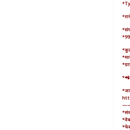
*T
*रा
*सं
*9
*कु
*मा
*ग्
*📲
*जा
htt
—
*सं
*वे
*फे