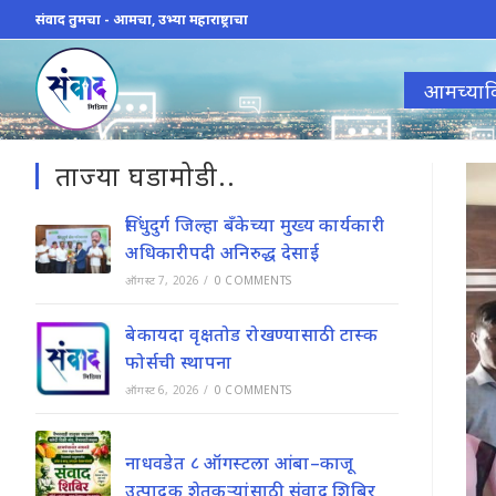
Skip
संवाद तुमचा - आमचा, उभ्या महाराष्ट्राचा
to
content
आमच्याव
ताज्या घडामोडी..
सिंधुदुर्ग जिल्हा बँकेच्या मुख्य कार्यकारी
अधिकारीपदी अनिरुद्ध देसाई
ऑगस्ट 7, 2026
/
0 COMMENTS
बेकायदा वृक्षतोड रोखण्यासाठी टास्क
फोर्सची स्थापना
ऑगस्ट 6, 2026
/
0 COMMENTS
नाधवडेत ८ ऑगस्टला आंबा–काजू
उत्पादक शेतकऱ्यांसाठी संवाद शिबिर