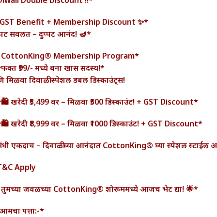
GST Benefit + Membership Discount ✨*
प्पट सवलत – दुप्पट आनंद! 🪔*
 CottonKing® Membership Program*
फक्त ₹99/- मध्ये बना खास सदस्य!*
 मिळवा दिवाळी स्पेशल डबल डिस्काउंट्स!
🛍️ खरेदी ₹5,499 वर – मिळवा ₹500 डिस्काउंट! + GST Discount*
🛍️ खरेदी ₹8,999 वर – मिळवा ₹1000 डिस्काउंट! + GST Discount*
संधी एकदाच – दिवाळीच्या आनंदात CottonKing® घ्या स्पेशल स्टाईल आ
T&C Apply
 तुमच्या जवळच्या CottonKing® शोरूममध्ये आजच भेट द्या! 🌟*
आमचा पत्ता:-*