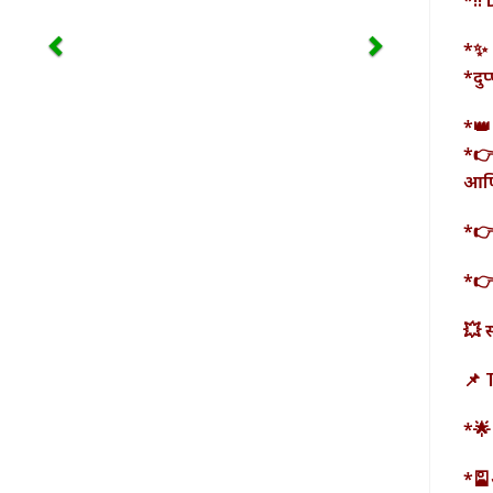
*✨ 
*दु
*
*👉
आणि
*👉
*👉
💥 
📌 
*🌟
*🎴