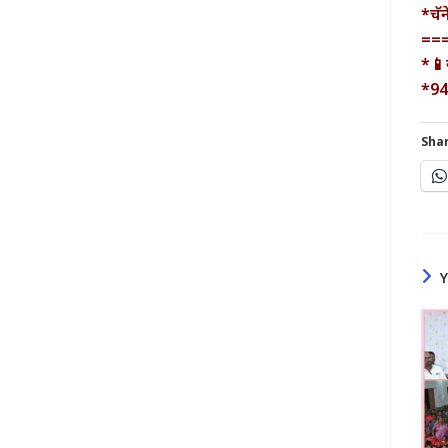
*चॅ
==
*📱
*9
Shar