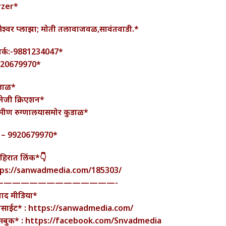
yzer*
मेश्वर प्लाझा; मोती तलावाजवळ,सावंतवाडी.*
पर्क:-9881234047*
920679970*
डाळ*
नेजी क्रिएशन*
रामीण रुग्णालयासमोर कुडाळ*
 – 9920679970*
हिरात लिंक*👇
ps://sanwadmedia.com/185303/
——————————————-
वाद मीडिया*
बसाईट* : https://sanwadmedia.com/
सबुक* : https://facebook.com/Snvadmedia