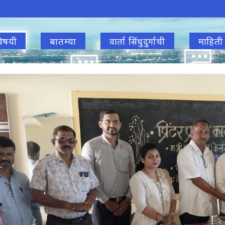
िषयी
बातम्या
वार्ता सिंधुदुर्गाची
माहिती