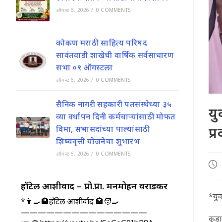
ऑगस्ट 6, 2026
/
0 COMMENTS
कोकण मराठी साहित्य परिषद
सावंतवाडी शाखेची वार्षिक सर्वसाधारण
सभा ०९ ऑगस्टला
ऑगस्ट 6, 2026
/
0 COMMENTS
सैनिक नागरी सहकारी पतसंस्थेच्या ३५
यु
व्या वर्धापन दिनी कर्मचाऱ्यांसाठी मोफत
प्
विमा, सभासदांच्या पाल्यांसाठी
शिष्यवृत्ती योजनेचा शुभारंभ
ऑगस्ट 6, 2026
/
0 COMMENTS
Pos
pub
हॉटेल आशीर्वाद – प्रो.प्रा. मनमोहन वराडकर
*युव
*👩‍🍳🏨हॉटेल आशीर्वाद 🏩🧑‍🍳
———————————————
कुड