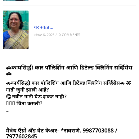
धरपकड…
ऑगस्ट 6, 2026
/
0 COMMENTS
🚗कार्यसिद्धी कार पॉलिशिंग आणि डिटेल्ड क्लिनिंग सर्व्हिसेस
🚗
🚗
कार्यसिद्धी कार पॉलिशिंग आणि डिटेल्ड क्लिनिंग सर्व्हिसेस
🚗 🚕
गाडी जुनी झाली आहे?
🤔 नवीन गाडी घेऊ शकत नाही?
🤷🏻‍♀️ चिंता कसली?
…
मैत्रेय ऍग्रो अँड वेट केअर- *रावराणे. 9987703088 /
7977602845