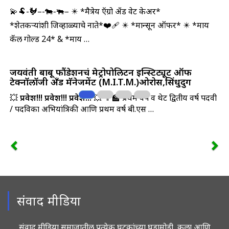
💫🐏-🐓–-🐄-🐃– ✴️ *मैत्रेय ऍग्रो अँड वेट केअर*
*शेतकऱ्यांशी जिव्हाळ्याचे नाते*❤‍🩹 ✴️ *मान्सून ऑफर* ✴️ *माय
कॅल गोल्ड 24* & *माय …
जयवंती बाबू फौंडेशनचं मेट्रोपोलिटन इन्स्टिट्यूट ऑफ
टेक्नॉलॉजी अँड मॅनेजमेंट (M.I.T.M.)ओरोस,सिंधुदुर्ग
💥
प्रवेश!!! प्रवेश!!! प्रवेश!!!
💥 👨‍🏫 प्रथम वर्ष व थेट द्वितीय वर्ष पदवी
/ पदविका अभियांत्रिकी आणि प्रथम वर्ष बी.एस …
संवाद मीडिया
संवाद मीडिया समाजातील प्रत्येक घटकांच्या घडामोडी, कला आणि