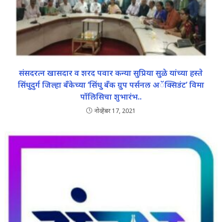
संसदरत्न खासदार व शरद पवार कन्या सुप्रिया सुळे यांच्या हस्ते
सिंधुदुर्ग जिल्हा बँकेच्या ‘सिंधु बँक ग्रुप पर्सनल अॅक्सिडंट’ विमा
पॉलिसिचा शुभारंभ..
नोव्हेंबर 17, 2021