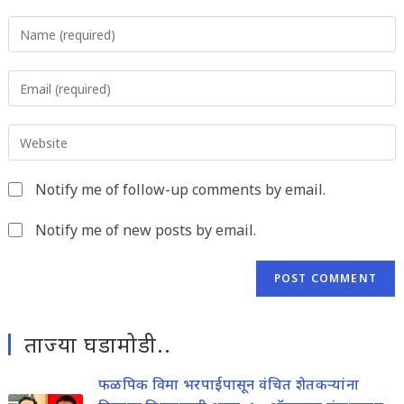
Enter
your
name
Enter
or
your
username
email
to
Enter
address
comment
your
to
website
comment
Notify me of follow-up comments by email.
URL
(optional)
Notify me of new posts by email.
ताज्या घडामोडी..
फळपिक विमा भरपाईपासून वंचित शेतकऱ्यांना