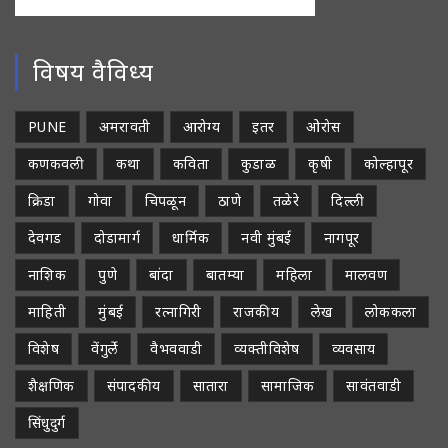
विषय वैविध्य
PUNE
अमरावती
आरोग्य
इतर
ओरोस
कणकवली
कथा
कविता
कुडाळ
कृषी
कोल्हापूर
क्रिडा
गोवा
चिपळून
ठाणे
तळेरे
दिल्ली
देवगड
दोडामार्ग
धार्मिक
नवी मुंबई
नागपूर
नाशिक
पुणे
बांदा
बातम्या
महिला
मालवण
माहिती
मुंबई
रत्नागिरी
राजकीय
लेख
लोककला
विशेष
वेंगुर्ले
वैभववाडी
व्यक्तीविशेष
व्यवसाय
शैक्षणिक
संपादकीय
सातारा
सामाजिक
सावंतवाडी
सिंधुदुर्ग