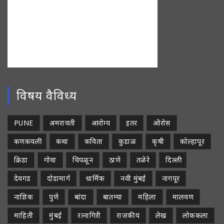
विषय वैविध्य
PUNE
अमरावती
आरोग्य
इतर
ओरोस
कणकवली
कथा
कविता
कुडाळ
कृषी
कोल्हापूर
क्रिडा
गोवा
चिपळून
ठाणे
तळेरे
दिल्ली
देवगड
दोडामार्ग
धार्मिक
नवी मुंबई
नागपूर
नाशिक
पुणे
बांदा
बातम्या
महिला
मालवण
माहिती
मुंबई
रत्नागिरी
राजकीय
लेख
लोककला