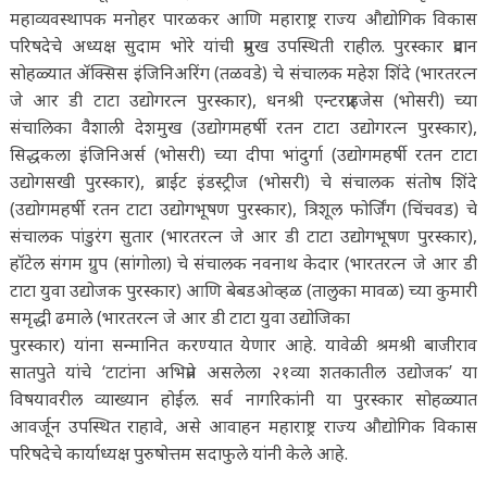
महाव्यवस्थापक मनोहर पारळकर आणि महाराष्ट्र राज्य औद्योगिक विकास
परिषदेचे अध्यक्ष सुदाम भोरे यांची प्रमुख उपस्थिती राहील. पुरस्कार प्रदान
सोहळ्यात ॲक्सिस इंजिनिअरिंग (तळवडे) चे संचालक महेश शिंदे (भारतरत्न
जे आर डी टाटा उद्योगरत्न पुरस्कार), धनश्री एन्टरप्राइजेस (भोसरी) च्या
संचालिका वैशाली देशमुख (उद्योगमहर्षी रतन टाटा उद्योगरत्न पुरस्कार),
सिद्धकला इंजिनिअर्स (भोसरी) च्या दीपा भांदुर्गा (उद्योगमहर्षी रतन टाटा
उद्योगसखी पुरस्कार), ब्राईट इंडस्ट्रीज (भोसरी) चे संचालक संतोष शिंदे
(उद्योगमहर्षी रतन टाटा उद्योगभूषण पुरस्कार), त्रिशूल फोर्जिंग (चिंचवड) चे
संचालक पांडुरंग सुतार (भारतरत्न जे आर डी टाटा उद्योगभूषण पुरस्कार),
हॉटेल संगम ग्रुप (सांगोला) चे संचालक नवनाथ केदार (भारतरत्न जे आर डी
टाटा युवा उद्योजक पुरस्कार) आणि बेबडओव्हळ (तालुका मावळ) च्या कुमारी
समृद्धी ढमाले (भारतरत्न जे आर डी टाटा युवा उद्योजिका
पुरस्कार) यांना सन्मानित करण्यात येणार आहे. यावेळी श्रमश्री बाजीराव
सातपुते यांचे ‘टाटांना अभिप्रेत असलेला २१व्या शतकातील उद्योजक’ या
विषयावरील व्याख्यान होईल. सर्व नागरिकांनी या पुरस्कार सोहळ्यात
आवर्जून उपस्थित राहावे, असे आवाहन महाराष्ट्र राज्य औद्योगिक विकास
परिषदेचे कार्याध्यक्ष पुरुषोत्तम सदाफुले यांनी केले आहे.