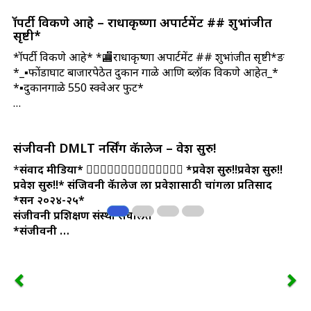
प्रॉपर्टी विकणे आहे – राधाकृष्णा अपार्टमेंट ## शुभांजीत
सृष्टी*
*प्रॉपर्टी विकणे आहे* *🏬राधाकृष्णा अपार्टमेंट ## शुभांजीत सृष्टी*ङ
*_▪️फोंडाघाट बाजारपेठेत दुकान गाळे आणि ब्लॉक विकणे आहेत_*
*▪️दुकानगाळे 550 स्क्वेअर फुट*
…
संजीवनी DMLT नर्सिंग कॅालेज – प्रवेश सुरु!
*
संवाद मीडिया*
👩‍⚕👩‍⚕👩‍⚕👩‍⚕👩‍⚕👩‍⚕👩‍⚕
*प्रवेश सुरु!!प्रवेश सुरु!!
प्रवेश सुरु!!*
संजिवनी कॅालेज ला प्रवेशासाठी चांगला प्रतिसाद
*सन २०२४-२५*
संजीवनी प्रशिक्षण संस्था संचलित
*संजीवनी …