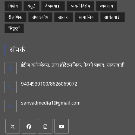
विशेष
वेंगुर्ले
वैभववाडी
व्यक्तीविशेष
व्यवसाय
शैक्षणिक
संपादकीय
सातारा
सामाजिक
सावंतवाडी
सिंधुदुर्ग
संपर्क
प्रेस्टीज कॉम्प्लेक्स, तारा हॉटेलनजिक, नेवगी पाणंद, सावंतवाडी
9404930100/8626069072
sanvadmedia1@gmail.com
Opens
in
your
application