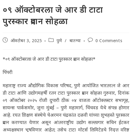
०९ ऑक्टोबरला जे आर डी टाटा
पुरस्कार प्रदान सोहळा
Post
Post
Post
ऑक्टोबर 3, 2025
पुणे
/
बातम्या
0 Comments
published:
category:
comments:
*०९ ऑक्टोबरला जे आर डी टाटा पुरस्कार प्रदान सोहळा*
पिंपरी
महाराष्ट्र राज्य औद्योगिक विकास परिषद, पुणे आयोजित भारतरत्न जे आर
डी टाटा आणि उद्योगमहर्षी रतन टाटा पुरस्कार प्रदान सोहळा गुरुवार, दिनांक
०९ ऑक्टोबर २०२५ रोजी दुपारी ठीक ०४ वाजता ऑटोक्लस्टर सभागृह,
सायन्स पार्कसमोर, जुना मुंबई – पुणे महामार्ग, चिंचवड येथे संपन्न होणार
आहे. रयत शिक्षण संस्थेचे चेअरमन चंद्रकांत दळवी यांच्या शुभहस्ते पुरस्कार
प्रदान करण्यात येणार असून आंतरराष्ट्रीय उद्योग सल्लागार सचिन ईटकर
अध्यक्षस्थान भूषविणार आहेत; तसेच टाटा मोटर्स लिमिटेडचे निवृत्त वरिष्ठ