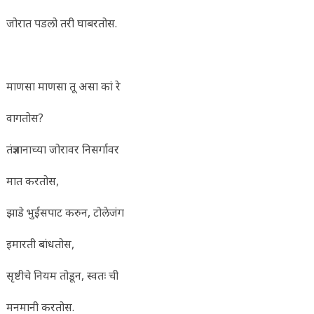
जोरात पडलो तरी घाबरतोस.
माणसा माणसा तू असा कां रे
वागतोस?
तंत्रज्ञानाच्या जोरावर निसर्गावर
मात करतोस,
झाडे भुईसपाट करुन, टोलेजंग
इमारती बांधतोस,
सृष्टीचे नियम तोडून, स्वतः ची
मनमानी करतोस.