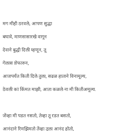
मग मीही ठरवले, आपण सुद्धा
बघावे, माणसासारखे वागून
देवाने बुद्धी दिली म्हणून, तू
गेलास शेफारुन,
आजपर्यंत किती दिले तुला, सढळ हाताने विनामूल्य,
ठेवली कां किंमत माझी, आता कळले ना मी कितीअमूल्य.
जेंव्हा मी पडत नसतो, तेव्हा तू रडत बसतो,
आनंदाने रिमझिमतो तेंव्हा तुला आनंद होतो,