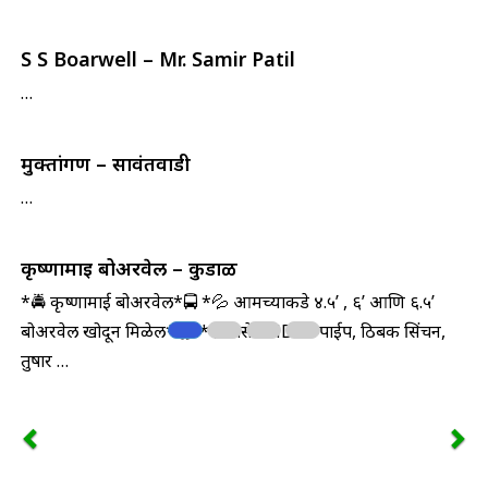
S S Boarwell – Mr. Samir Patil
…
मुक्तांगण – सावंतवाडी
…
कृष्णामाई बोअरवेल – कुडाळ
*🚔 कृष्णामाई बोअरवेल*🚍 *💦 आमच्याकडे ४.५’ , ६’ आणि ६.५’
बोअरवेल खोदून मिळेल*🏟️ *💦 तसेच HDPE पाईप, ठिबक सिंचन,
तुषार …