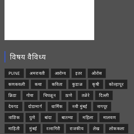
विषय वैविध्य
PUNE
अमरावती
आरोग्य
इतर
ओरोस
कणकवली
कथा
कविता
कुडाळ
कृषी
कोल्हापूर
क्रिडा
गोवा
चिपळून
ठाणे
तळेरे
दिल्ली
देवगड
दोडामार्ग
धार्मिक
नवी मुंबई
नागपूर
नाशिक
पुणे
बांदा
बातम्या
महिला
मालवण
माहिती
मुंबई
रत्नागिरी
राजकीय
लेख
लोककला