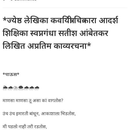
comments:
*ज्येष्ठ लेखिका कवयित्री चित्रकारा आदर्श
शिक्षिका स्वप्नगंधा सतीश आंबेतकर
लिखित अप्रतिम काव्यरचना*
*पाऊस*
🌦️🌧️⛈️🌨️🌧️🌧️🌧️
माणसा माणसा तू असा कां वागतोस?
उंच उंच इमारती बांधून, आकाशाला भिडतोस,
मी पडलो नाही तरी रडतोस,