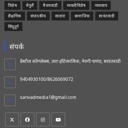
विशेष
वेंगुर्ले
वैभववाडी
व्यक्तीविशेष
व्यवसाय
शैक्षणिक
संपादकीय
सातारा
सामाजिक
सावंतवाडी
सिंधुदुर्ग
संपर्क
प्रेस्टीज कॉम्प्लेक्स, तारा हॉटेलनजिक, नेवगी पाणंद, सावंतवाडी
9404930100/8626069072
sanvadmedia1@gmail.com
Opens
in
your
application