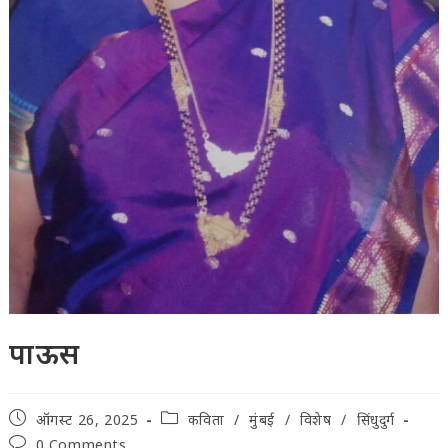
पाऊस
Post
Post
ऑगस्ट 26, 2025
कविता
/
मुंबई
/
विशेष
/
सिंधुदुर्ग
published:
category:
Post
0 Comments