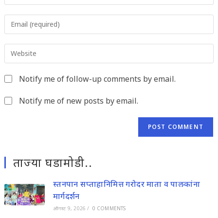
your
name
Enter
or
your
username
email
to
Enter
address
comment
your
to
website
comment
Notify me of follow-up comments by email.
URL
(optional)
Notify me of new posts by email.
ताज्या घडामोडी..
स्तनपान सप्ताहानिमित्त गरोदर माता व पालकांना
मार्गदर्शन
ऑगस्ट 9, 2026
/
0 COMMENTS