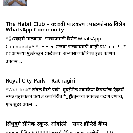
The Habit Club – यशश्वी पालकत्व : पालकांसाठी विशेष
WhatsApp Community.
*👍यशश्वी पालकत्व : पालकांसाठी विशेष WhatsApp
Community.* *_👨‍👩‍👦 सजक पालकांसाठी काही प्रश्न 👨‍👩‍👦_*
👉आपल्या मुलांकडून शाळेतल्या अभ्यासाव्यतिरिक्त इतर कोणते
उपक्रम …
Royal City Park – Ratnagiri
*Web link*
रॉयल सिटी पार्क” मुंबईतील नामांकित बिल्डर्सचा ऐश्वर्य
संपन्न गृहप्रकल्प प्रत्यक्ष रत्नागिरीत
*_🏠तुमच्या स्वप्नाला वळण देणारा,
एक सुंदर प्रयत्न …
सिंधुदुर्ग सैनिक स्कूल, आंबोली – समर हॉलिडे कॅम्प
*संवाद मीडिया* *👮‍♂️👮‍♂️सिंधुदुर्ग सैनिक स्कूल, आंबोली👮‍♂️👮‍♂️*