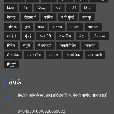
क्रिडा
गोवा
चिपळून
ठाणे
तळेरे
दिल्ली
देवगड
दोडामार्ग
धार्मिक
नवी मुंबई
नागपूर
नाशिक
पुणे
बांदा
बातम्या
महिला
मालवण
माहिती
मुंबई
रत्नागिरी
राजकीय
लेख
लोककला
विशेष
वेंगुर्ले
वैभववाडी
व्यक्तीविशेष
व्यवसाय
शैक्षणिक
संपादकीय
सातारा
सामाजिक
सावंतवाडी
सिंधुदुर्ग
संपर्क
प्रेस्टीज कॉम्प्लेक्स, तारा हॉटेलनजिक, नेवगी पाणंद, सावंतवाडी
9404930100/8626069072