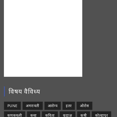
विषय वैविध्य
PUNE
अमरावती
आरोग्य
इतर
ओरोस
कणकवली
कथा
कविता
कुडाळ
कृषी
कोल्हापूर