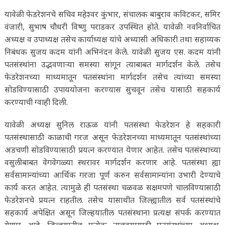
यावेळी फेडरेशनचे सचिव महेश्वर कुंभार, संचालक बाबुराव कविटकर, समिर
वंजारी, सुभाष चौधरी विष्णु पराडकर उपस्थित होते. यावेळी नवनिर्वाचित
अध्यक्ष व उपाध्यक्ष तसेच कार्याध्यक्ष यांचे अध्यासी अधिकारी तथा सहाय्यक
निबंधक सुजय कदम यांनी अभिनंदन केले. यावेळी सुजय एस. कदम यांनी
पतसंस्थांना उद्भवणाऱ्या समस्या सांगून त्याबाबत मार्गदर्शन केले. तसेच
फेडरेशनच्या माध्यमातून पतसंस्थांना मार्गदर्शन तसेच त्यांच्या समस्या
सोडविण्यासाठी उपाययोजना करण्यास सुचवून तसेच यासाठी सहकार्य
करण्याची ग्वाही दिली.
यावेळी अध्यक्ष सुनिल राऊळ यांनी पतसंस्था फेडरेशन हे सहकारी
पतसंस्थासाठी काळाची गरज असून फेडरेशनच्या माध्यमातून पतसंस्थांच्या
अडचणी सोडविण्यासाठी प्रयत्न करण्यात येणार आहेत. तसेच पतसंस्थाच्या
वसुलीबाबत वेगवेगळ्या स्थरावर मार्गदर्शन करणार आहे. पतसंस्था ह्या
सर्वसामान्यांच्या आर्थिक गरजा पूर्ण करुन सर्वसामान्यांना उभारी देण्याचे
कार्य करत आहेत. त्यामुळे ही पतसंस्था चळवळ सक्षमपणे चालविण्यासाठी
फेडरेशनचे प्रयत्न राहतील. तसेच यासाथीत जिल्ह्यातील सर्व पतसंस्थांचे
सहकार्य अपेक्षित असून जिल्हयातील पतसंस्थाना प्रत्यक्ष संपर्क करण्यात
येणार आहे. जिल्हयातील प्रत्येक तालुक्यासाठी पतसंस्थांच्या अध्यक्ष,