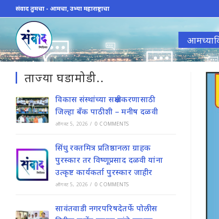
Skip
संवाद तुमचा - आमचा, उभ्या महाराष्ट्राचा
to
content
आमच्याव
ताज्या घडामोडी..
विकास संस्थांच्या सक्षमीकरणासाठी
जिल्हा बॅंक पाठीशी – मनीष दळवी
ऑगस्ट 5, 2026
/
0 COMMENTS
सिंधु रक्तमित्र प्रतिष्ठानला ग्राहक
पुरस्कार तर विष्णूप्रसाद दळवी यांना
उत्कृष्ट कार्यकर्ता पुरस्कार जाहीर
ऑगस्ट 5, 2026
/
0 COMMENTS
सावंतवाडी नगरपरिषदेतर्फे पोलीस