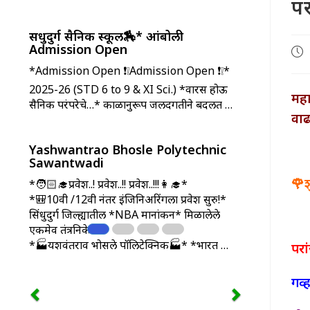
पर
सिंधुदुर्ग सैनिक स्कूल🏇* आंबोली
Admission Open
Pos
pub
*Admission Open ❗❕Admission Open ❗❕*
2025-26 (STD 6 to 9 & XI Sci.) *वारस होऊ
महा
सैनिकी परंपरेचे…* काळानुरूप जलदगतीने बदलत …
वाढ
Yashwantrao Bhosle Polytechnic
Sawantwadi
🌹श
*🧑🏻‍🎓प्रवेश..! प्रवेश..!! प्रवेश..!!!👩‍🎓*
*🎒10वी /12वी नंतर इंजिनिअरिंगला प्रवेश सुरु!*
सिंधुदुर्ग जिल्ह्यातील *NBA मानांकन* मिळालेले
एकमेव तंत्रनिकेतन
*🏭यशवंतराव भोसले पॉलिटेक्निक🏭* *भारत …
परा
गव्ह