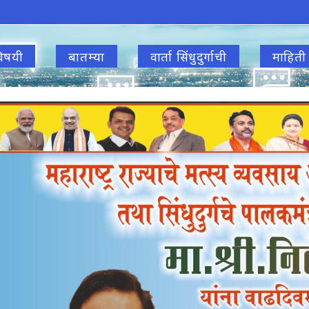
िषयी
बातम्या
वार्ता सिंधुदुर्गाची
माहिती