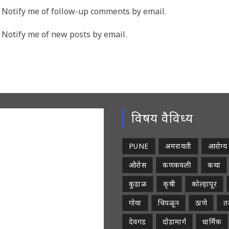
me
email
Notify me of follow-up comments by email.
address
rname
to
Notify me of new posts by email.
comment
ment
विषय वैविध्य
PUNE
अमरावती
आरोग्य
ओरोस
कणकवली
कथा
कुडाळ
कृषी
कोल्हापूर
गोवा
चिपळून
ठाणे
तळ
देवगड
दोडामार्ग
धार्मिक