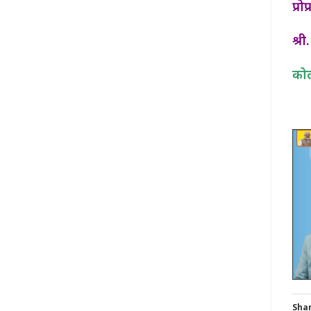
प्रो
श्र
कोल
Shar