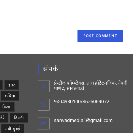
website
URL
(optional)
संपर्क
प्रेस्टीज कॉम्प्लेक्स, तारा हॉटेलनजिक, नेवगी
इतर
पाणंद, सावंतवाडी
कविता
9404930100/8626069072
क्रिडा
ेरे
दिल्ली
sanvadmedia1@gmail.com
Opens
in
नवी मुंबई
your