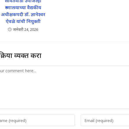
सावंतवाडी उपजिल्हा
रुग्णालयाच्या वैद्यकीय
अधीक्षकपदी डॉ. ज्ञानेश्वर
ऐवळे यांची नियुक्ती
जानेवारी 24, 2026
तिक्रिया व्यक्त करा
mment
er
Enter
r
your