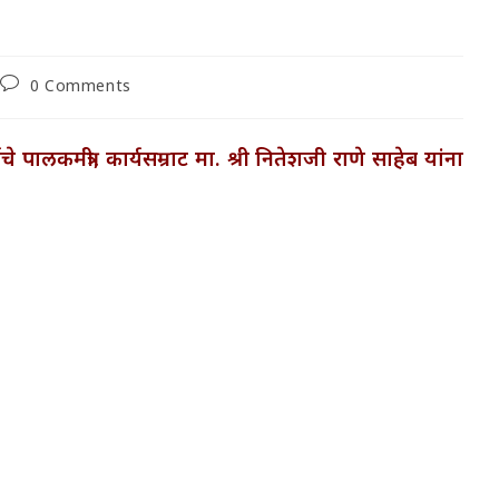
Post
0 Comments
comments:
्गचे पालकमंत्री, कार्यसम्राट मा. श्री नितेशजी राणे साहेब यांना