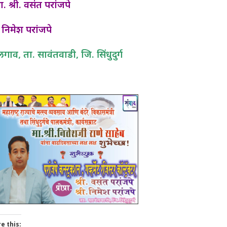
प्रा. श्री. वसंत परांजपे
ी. निमेश परांजपे
गाव, ता. सावंतवाडी, जि. सिंधुदुर्ग
e this: