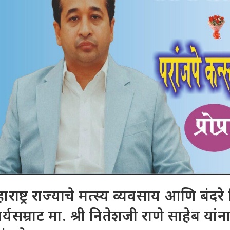
ाराष्ट्र राज्याचे मत्स्य व्यवसाय आणि बंदरे वि
र्यसम्राट मा. श्री नितेशजी राणे साहेब यांन