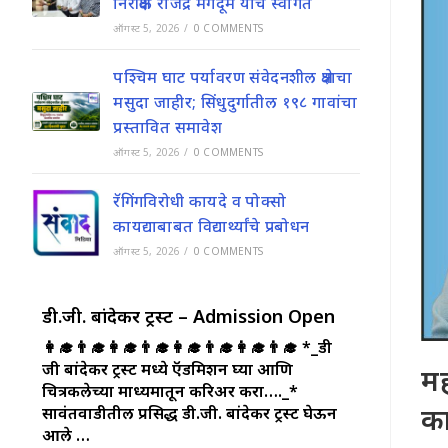
निरीक्षक राजेंद्र मगदूम यांचे स्वागत
ऑगस्ट 5, 2026
/
0 COMMENTS
पश्चिम घाट पर्यावरण संवेदनशील क्षेत्राचा
मसुदा जाहीर; सिंधुदुर्गातील १९८ गावांचा
प्रस्तावित समावेश
ऑगस्ट 5, 2026
/
0 COMMENTS
रॅगिंगविरोधी कायदे व पोक्सो
कायद्याबाबत विद्यार्थ्यांचे प्रबोधन
ऑगस्ट 5, 2026
/
0 COMMENTS
डी.जी. बांदेकर ट्रस्ट – Admission Open
👩‍🎓👨‍🎓👩‍🎓👨‍🎓👩‍🎓👨‍🎓👩‍🎓👨‍🎓
*_डी
जी बांदेकर ट्रस्ट मध्ये ऍडमिशन घ्या आणि
मह
चित्रकलेच्या माध्यमातून करिअर करा…._*
का
सावंतवाडीतील प्रसिद्ध डी.जी. बांदेकर ट्रस्ट घेऊन
आले …