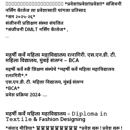
👩‍⚕👩‍⚕👩‍⚕
👩‍⚕👩‍⚕👩‍⚕👩‍⚕👩‍⚕👩‍⚕👩‍⚕
*प्रवेश!!प्रवेश!!प्रवेश!!*
संजिवनी
नर्सिंग कॅालेज ला प्रवेशासाठी चांगला प्रतिसाद
*सन २०२५-२६*
संजीवनी प्रशिक्षण संस्था संचलित
*संजीवनी DMLT नर्सिंग कॅालेज* ,
…
महर्षी कर्वे महिला महाविद्यालय रत्नागिरी. एस.एन.डी. टी.
महिला विद्यालय, मुंबई संलग्न – BCA
महर्षी कर्वे स्त्री शिक्षण संस्थेचे
*महर्षी कर्वे महिला महाविद्यालय
रत्नागिरी*.*
एस.एन.डी. टी. महिला विद्यालय, मुंबई संलग्न
*BCA*
प्रवेश प्रक्रिया 2024- …
महर्षी कर्वे महिला महाविद्यालय – 𝙳𝚒𝚙𝚕𝚘𝚖𝚊 𝚒𝚗
𝚃𝚎𝚡𝚝𝚒𝚕𝚎 & Fashion Designing
*संवाद मीडिया*
👗👗👗👗👗👗👗👗👗
*प्रवेश सुरू ! प्रवेश सुरू !