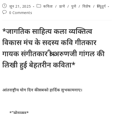
Post
Post
जून 21, 2025
कविता
/
ठाणे
/
पुणे
/
विशेष
/
सिंधुदुर्ग
published:
category:
Post
0 Comments
comments:
*जागतिक साहित्य कला व्यक्तित्व
विकास मंच के सदस्य कवि गीतकार
गायक संगीतकार श्री अरुणजी गांगल की
लिखी हुई बेहतरीन कविता*
आंतराष्ट्रीय योग दिन की सबको हार्दिक शुभकामनाए।
*”योगासन*