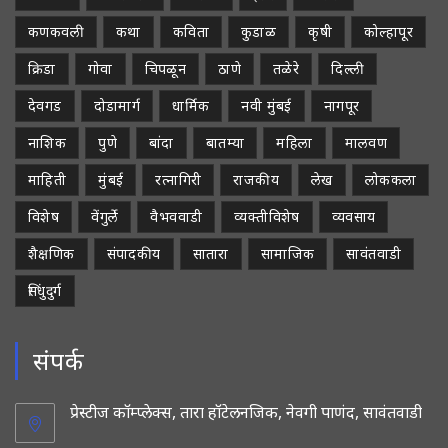
कणकवली
कथा
कविता
कुडाळ
कृषी
कोल्हापूर
क्रिडा
गोवा
चिपळून
ठाणे
तळेरे
दिल्ली
देवगड
दोडामार्ग
धार्मिक
नवी मुंबई
नागपूर
नाशिक
पुणे
बांदा
बातम्या
महिला
मालवण
माहिती
मुंबई
रत्नागिरी
राजकीय
लेख
लोककला
विशेष
वेंगुर्ले
वैभववाडी
व्यक्तीविशेष
व्यवसाय
शैक्षणिक
संपादकीय
सातारा
सामाजिक
सावंतवाडी
सिंधुदुर्ग
संपर्क
प्रेस्टीज कॉम्प्लेक्स, तारा हॉटेलनजिक, नेवगी पाणंद, सावंतवाडी