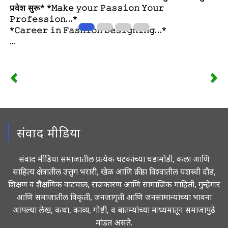
प्रवेश सुरू*
*𝙼𝚊𝚔𝚎 𝚢𝚘𝚞𝚛 𝙿𝚊𝚜𝚜𝚒𝚘𝚗 𝚈𝚘𝚞𝚛
𝙿𝚛𝚘𝚏𝚎𝚜𝚜𝚒𝚘𝚗…*
*𝙲𝚊𝚛𝚎𝚎𝚛 𝚒𝚗 𝙵𝚊𝚜𝚑𝚒𝚘𝚗 𝙳𝚎𝚜𝚒𝚐𝚗𝚒𝚗𝚐…*
…
संवाद मीडिया
संवाद मीडिया समाजातील प्रत्येक घटकांच्या घडामोडी, कला आणि
साहित्य क्षेत्रातील उत्तुंग भरारी, खेळ आणि क्रीडा विश्वातील यशस्वी दौड,
शिक्षण व शैक्षणिक वाटचाल, राजकारण आणि सामाजिक माहिती, गुन्हेगार
आणि समाजातील विकृती, जनजागृती आणि जनसामान्यांच्या भावना
आपल्या लेख, कथा, काव्य, गोष्टी, व बातम्यांच्या माध्यमातून समाजापुढे
मांडत असते.